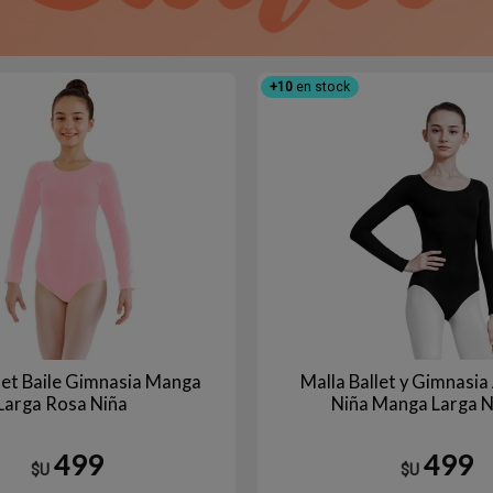
+10
en stock
let Baile Gimnasia Manga
Malla Ballet y Gimnasia 
Larga Rosa Niña
Niña Manga Larga 
499
499
$U
$U