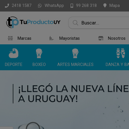
WhatsApp
Mapa
2418 1587
99 268 318
Marcas
Mayoristas
Nosotros
DEPORTE
BOXEO
ARTES MARCIALES
DANZA Y BA