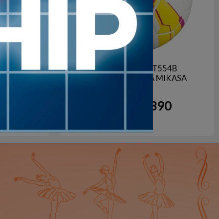
 V430W
Pelota Futbol FT554B
Termosellada FIFA MIKASA
90
3.390
15
%
$U
OFF
BLANCO/AMAR