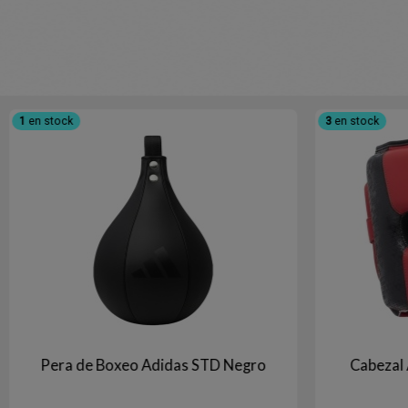
1
en stock
3
en stock
Pera de Boxeo Adidas STD Negro
Cabezal 