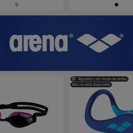
ROSA
Agotado | sin fecha de arribo
Aún no está disponible