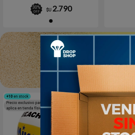
2.790
30
%
$U
OFF
Negro
+10
en stock
+10
en stock
Precio exclusivo para compras online, No
aplica en tienda física