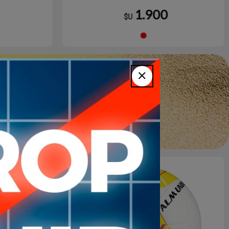
1.900
$U
NEGRO/AMARILLO
Rojo
1
en stock