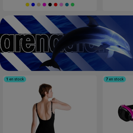
Amarillo
Azul
Beige
Fucsia
Negro
Rojo
ROSA
Turquesa
Verde
1
en stock
7
en stock