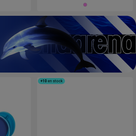
Negro
Rosa
chicle
+10
en stock