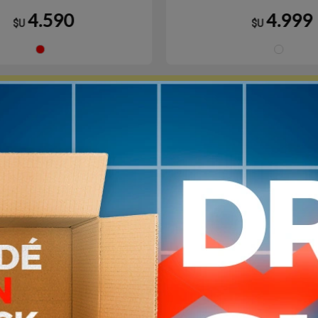
4.590
4.999
$U
$U
Rojo
5
en stock