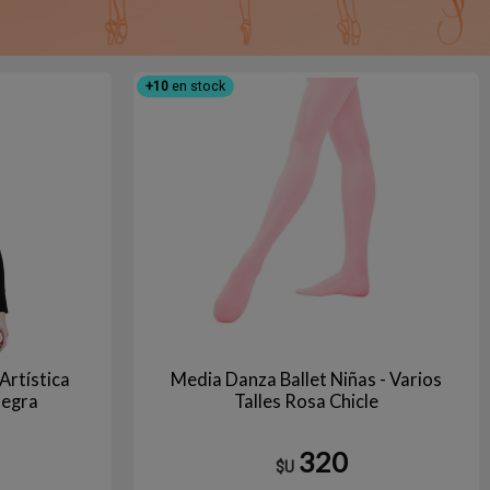
+10
en stock
Artística
Media Danza Ballet Niñas - Varios
Negra
Talles Rosa Chicle
320
$U