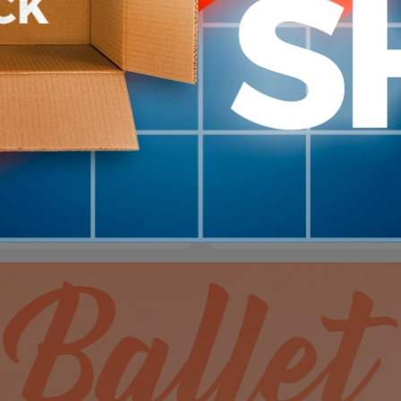
olleyball Profesional 18
Pelota Vóley Mikasa
es Certificación 330w
Escolar Size 4
MIKASA
4.479
3.5
10
%
$U
$U
OFF