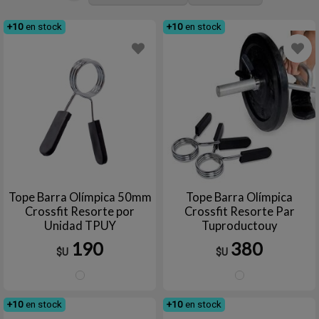
+10
en stock
+10
en stock
Tope Barra Olímpica 50mm
Tope Barra Olímpica
Crossfit Resorte por
Crossfit Resorte Par
Unidad TPUY
Tuproductouy
190
380
$U
$U
Plata
Plata
+10
en stock
+10
en stock