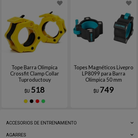
Tope Barra Olímpica
Topes Magnéticos Livepro
Crossfit Clamp Collar
LP8099 para Barra
Tuproductouy
Olímpica 50 mm
518
749
$U
$U
Amarillo
Negro
Rojo
Verde
ACCESORIOS DE ENTRENAMIENTO
AGARRES