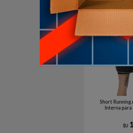
7
en stock
Short Running 
Interna par
$U