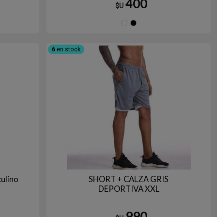
400
$U
anco
Negro
Blanco
Negro
6
en stock
ulino
SHORT + CALZA GRIS
DEPORTIVA XXL
990