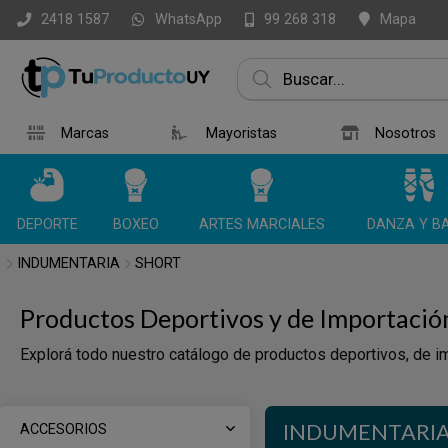
WhatsApp
Mapa
2418 1587
99 268 318
Marcas
Mayoristas
Nosotros
DEPORTE
BOXEO
ARTES MARCIALES
DANZA Y BA
INDUMENTARIA
SHORT
Productos Deportivos y de Importació
Explorá todo nuestro catálogo de productos deportivos, de im
INDUMENTARI
ACCESORIOS