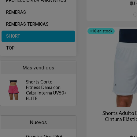
PROTECCION UV PARA NIÑOS
$U
REMERAS
REMERAS TERMICAS
+10
en stock
SHORT
TOP
Más vendidos
Shorts Corto
Fitness Dama con
Calza Interna UV50+
ELITE
Shorts Adulto 
Cintura Elást
Nuevos
Guantes Gym DRB