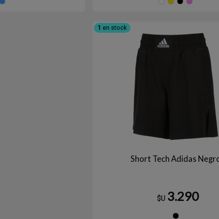
Celeste
NEGRA
Amar
N
1
en stock
Short Tech Adidas Negr
3.290
$U
Ne