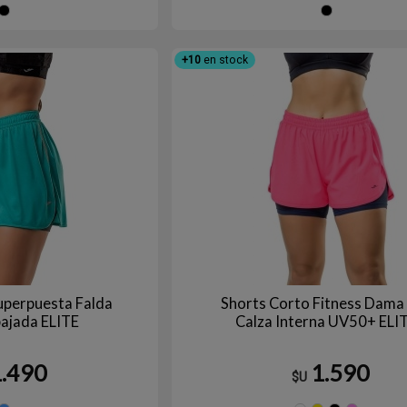
Negro
Ne
+10
en stock
Superpuesta Falda
Shorts Corto Fitness Dama
bajada ELITE
Calza Interna UV50+ ELI
1.490
1.590
$U