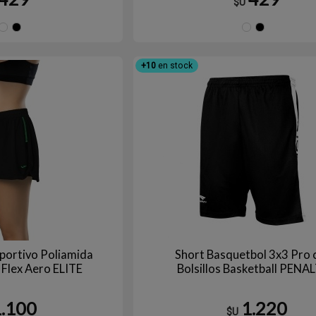
$U
Azul
Blanco
Negro
Bla
N
+10
en stock
eportivo Poliamida
Short Basquetbol 3x3 Pro 
 Flex Aero ELITE
Bolsillos Basketball PENA
1.100
1.220
$U