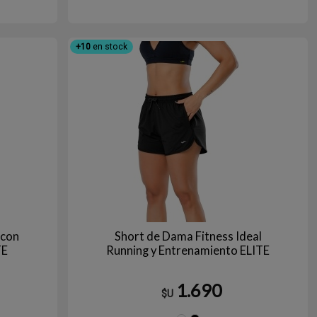
gro
+10
en stock
 con
Short de Dama Fitness Ideal
TE
Running y Entrenamiento ELITE
1.690
$U