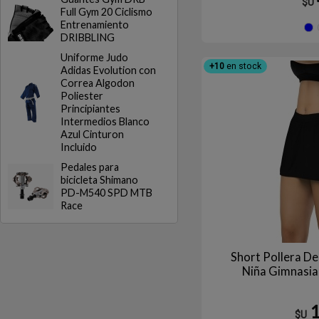
$U
Full Gym 20 Ciclismo
Entrenamiento
DRIBBLING
Uniforme Judo
+10
en stock
Adidas Evolution con
Correa Algodon
Poliester
Principiantes
Intermedios Blanco
Azul Cinturon
Incluido
Pedales para
bicicleta Shimano
PD-M540 SPD MTB
Race
Short Pollera D
Niña Gimnasia
$U