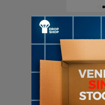
mar
10
en stock
Short Basquet
Bolsillos Bas
$U