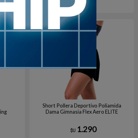
gro
Negro
5
en stock
Short Pollera Deportivo Poliamida
ing
Dama Gimnasia Flex Aero ELITE
1.290
$U