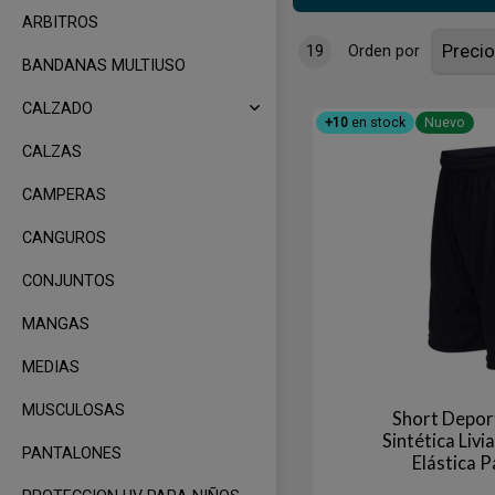
ARBITROS
19
Orden por
BANDANAS MULTIUSO
CALZADO
+10
en stock
Nuevo
CALZAS
CAMPERAS
CANGUROS
CONJUNTOS
MANGAS
MEDIAS
MUSCULOSAS
Short Depor
Sintética Liv
PANTALONES
Elástica P
Entre