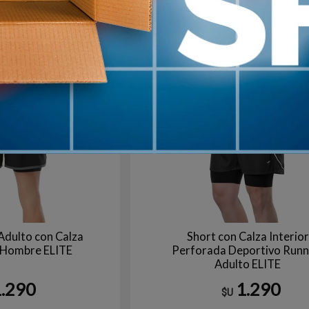
ROJO/BLANCO
Ne
+10
en stock
Adulto con Calza
Short con Calza Interior
a Hombre ELITE
Perforada Deportivo Runn
Adulto ELITE
1.290
1.290
$U