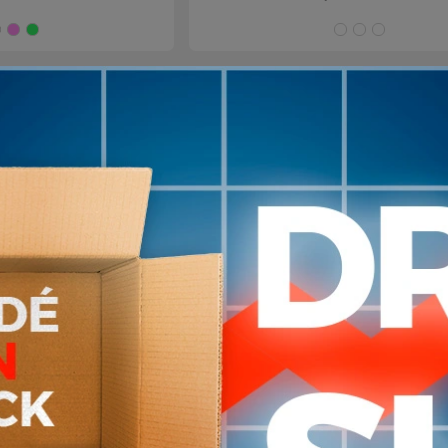
Azul
Negro
ROSA
Verde
BLAN
NE
ino
1
en stock
bol 3x3 Pro con
Short con Calza Running de
ketball PENALTY
con Bolsillo en Calza Cabal
ELITE
1.220
1.290
$U