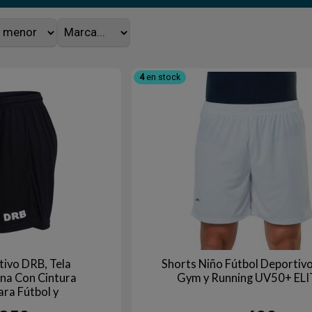
4
en stock
tivo DRB, Tela
Shorts Niño Fútbol Deportivo
iana Con Cintura
Gym y Running UV50+ ELI
ara Fútbol y
namiento