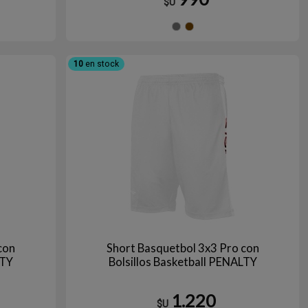
$U
nco
egro
Gris
Marrón
10
en stock
con
Short Basquetbol 3x3 Pro con
LTY
Bolsillos Basketball PENALTY
1.220
$U