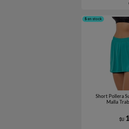
5
en stock
Short Pollera 
Malla Tra
$U