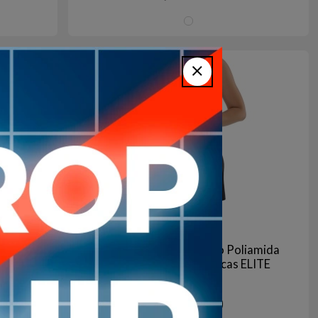
CO/ROJO
GRO/BLANCO
ROJO/BLANCO
BLANCO/ROJO
2
en stock
porte
Short Pollera Deportivo Poliamida
lero
Niña Gimnasia Aeróbicas ELITE
1.290
$U