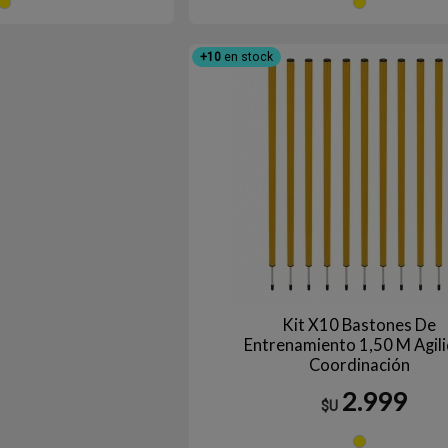
Amarillo
Am
+10
en stock
Kit X10 Bastones De
Entrenamiento 1,50 M Agil
Coordinación
2.999
$U
Am