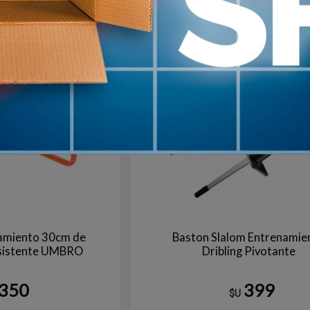
Rojo
Gri
arribo
Agotado | sin fecha de arribo
Aún no está disponible
namiento 30cm de
Baston Slalom Entrenamie
esistente UMBRO
Dribling Pivotante
350
399
$U