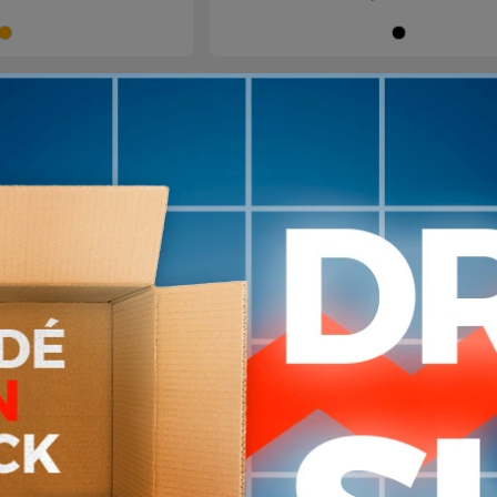
Naranja
Ne
arribo
+10
en stock
con Ranura para
Pincho Resorte Baston Sla
y aro TPUY
Entrenamiento Dribling
259
300
$U