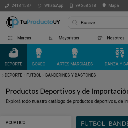
WhatsApp
Mapa
2418 1587
99 268 318
Marcas
Mayoristas
Nosotros
DEPORTE
BOXEO
ARTES MARCIALES
DANZA Y BA
DEPORTE
FUTBOL
BANDERINES Y BASTONES
Productos Deportivos y de Importació
Explorá todo nuestro catálogo de productos deportivos, de im
FUTBOL
BANDE
ACUATICO