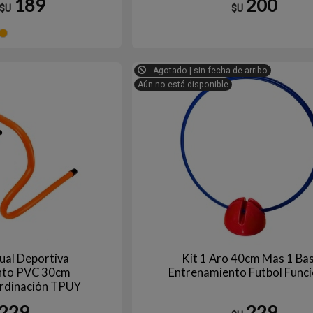
189
200
$U
$U
Naranja
Agotado | sin fecha de arribo
Aún no está disponible
dual Deportiva
Kit 1 Aro 40cm Mas 1 Ba
nto PVC 30cm
Entrenamiento Futbol Funci
ordinación TPUY
229
229