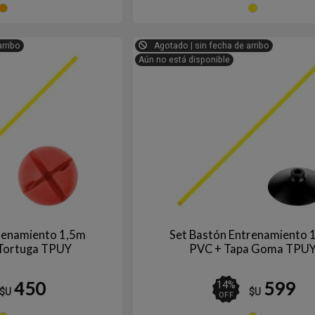
Naranja
Am
arribo
Agotado | sin fecha de arribo
Aún no está disponible
trenamiento 1,5m
Set Bastón Entrenamiento 
 Tortuga TPUY
PVC + Tapa Goma TPU
450
599
14
%
$U
$U
OFF