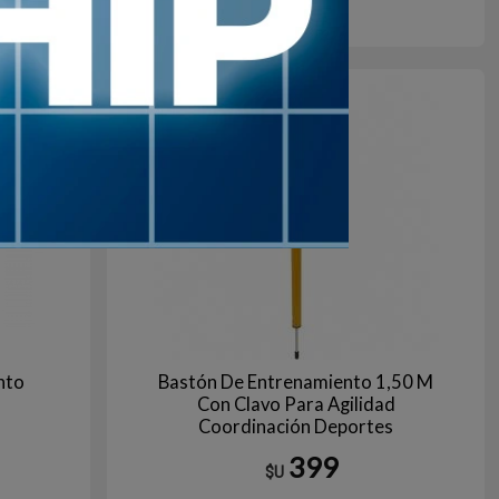
s
Azul
Rojo
+10
en stock
nto
Bastón De Entrenamiento 1,50 M
Con Clavo Para Agilidad
Coordinación Deportes
399
$U