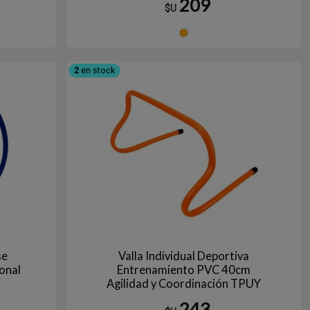
209
$U
Naranja
2
en stock
se
Valla Individual Deportiva
onal
Entrenamiento PVC 40cm
Agilidad y Coordinación TPUY
243