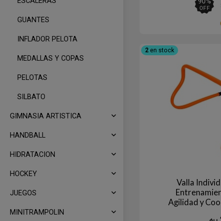
ESCALERAS
90
%
OFF
GUANTES
INFLADOR PELOTA
2
en stock
MEDALLAS Y COPAS
PELOTAS
SILBATO
GIMNASIA ARTISTICA
HANDBALL
HIDRATACION
HOCKEY
Valla Indivi
Entrenamie
JUEGOS
Agilidad y Co
MINITRAMPOLIN