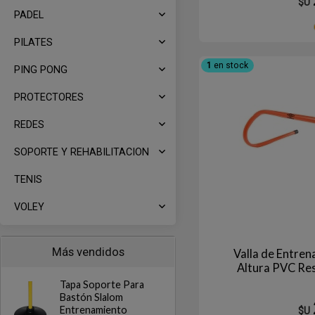
$U
PADEL
PILATES
1
en stock
PING PONG
PROTECTORES
REDES
SOPORTE Y REHABILITACION
TENIS
VOLEY
Más vendidos
Valla de Entre
Altura PVC R
Tapa Soporte Para
Bastón Slalom
Entrenamiento
$U