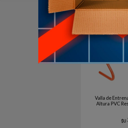
Agotado | sin fecha de 
Aún no está disponible
Valla de Entre
Altura PVC R
$U