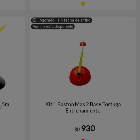
arillo
Amarillo
Agotado | sin fecha de arribo
Aún no está disponible
1,5m
Kit 1 Baston Mas 2 Base Tortuga
Y
Entrenamiento
930
$U