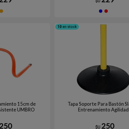
$U
Naranja
Azul
R
10
en stock
namiento 15cm de
Tapa Soporte Para Bastón S
esistente UMBRO
Entrenamiento Agilidad
250
250
$U