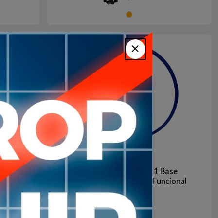
gro
Naranja
Agotado | sin fecha de arribo
Aún no está disponible
lom
Kit 1 Aro 50cm Mas 1 Base
Entrenamiento Futbol Funcional
329
$U