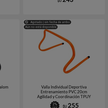
$U
ojo
Agotado | sin fecha de arribo
Aún no está disponible
lalom
Valla Individual Deportiva
Entrenamiento PVC 20cm
Agilidad y Coordinación TPUY
255
2
%
$U
OFF