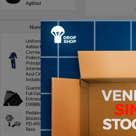
Agilidad
Agotado | sin fecha de 
Nuevos
Aún no está disponible
Uniforme Judo
Adidas Evolution con
Correa Algodon
Poliester
Principiantes
Intermedios Blanco
Azul Cinturon
Incluido
Guantes Gym DRB
Full Gym 20 Ciclismo
Entrenamiento
DRIBBLING
Base Tortuga 
Bastón 
Pedales para
bicicleta Shimano
PD-M540 SPD MTB
Race
$U