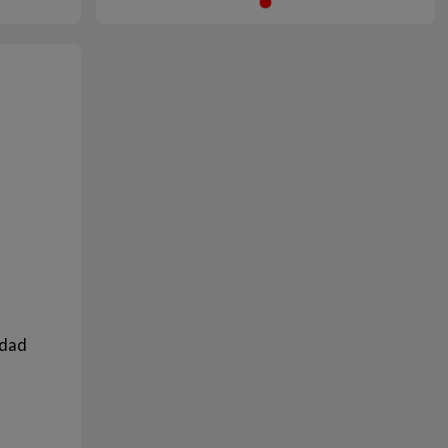
arillo
Rojo
idad
arillo