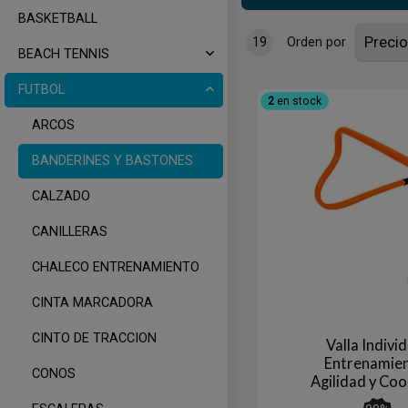
BASKETBALL
19
Orden por
BEACH TENNIS
FUTBOL
2
en stock
ARCOS
BANDERINES Y BASTONES
CALZADO
CANILLERAS
CHALECO ENTRENAMIENTO
CINTA MARCADORA
CINTO DE TRACCION
Valla Indivi
Entrenamie
CONOS
Agilidad y Co