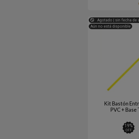
Agotado | sin fecha de 
Aún no está disponible
Kit Bastón En
PVC + Base
19
%
OFF