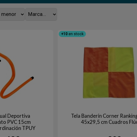
+10
en stock
dual Deportiva
Tela Banderín Corner Ranking
nto PVC 15cm
45x29,5 cm Cuadros Flú
ordinación TPUY