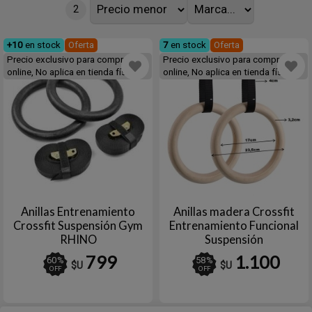
2
+10
en stock
Oferta
7
en stock
Oferta
Precio exclusivo para compras
Precio exclusivo para compras
online, No aplica en tienda física
online, No aplica en tienda física
Anillas Entrenamiento
Anillas madera Crossfit
Crossfit Suspensión Gym
Entrenamiento Funcional
RHINO
Suspensión
799
1.100
60
%
58
%
$U
$U
OFF
OFF