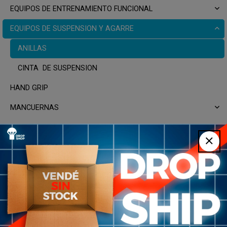
EQUIPOS DE ENTRENAMIENTO FUNCIONAL
EQUIPOS DE SUSPENSION Y AGARRE
ANILLAS
CINTA DE SUSPENSION
HAND GRIP
MANCUERNAS
MAQUINAS, APARATOS Y RACKS
PESAS RUSAS
PUSH UP
RUEDAS ABDOMINALES
SOGA CROSSFIT
SUPERFICIES Y PLATAFORMAS