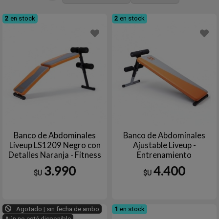
2
en stock
2
en stock
Banco de Abdominales
Banco de Abdominales
Liveup LS1209 Negro con
Ajustable Liveup -
Detalles Naranja - Fitness
Entrenamiento
Sit-Up Bench
Multifuncional
3.990
4.400
$U
$U
Agotado | sin fecha de arribo
1
en stock
Aún no está disponible