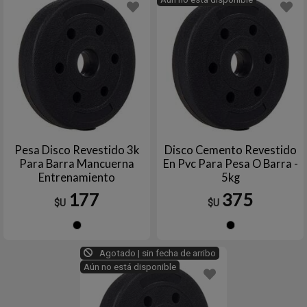
Pesa Disco Revestido 3k
Disco Cemento Revestido
Para Barra Mancuerna
En Pvc Para Pesa O Barra -
Entrenamiento
5kg
177
375
$U
$U
Negro
Negro
Agotado | sin fecha de arribo
Aún no está disponible