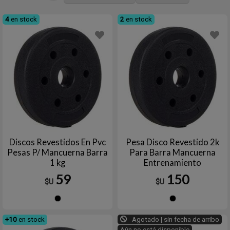
4
en stock
2
en stock
Discos Revestidos En Pvc
Pesa Disco Revestido 2k
Pesas P/ Mancuerna Barra
Para Barra Mancuerna
1 kg
Entrenamiento
59
150
$U
$U
Negro
Negro
+10
en stock
Agotado | sin fecha de arribo
Aún no está disponible