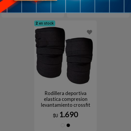
890
1.290
$U
$U
OFF
Negro
Blanco
Negr
2
en stock
Rodillera deportiva
elastica compresion
levantamiento crossfit
1.690
$U
Blanco
Negro