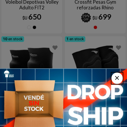
Voleibol Depotivas Volley
Crossfit Pesas Gym
Adulto FIT2
reforzadas Rhino
650
699
29
%
$U
$U
OFF
Azul
Negro
ROJO
marino
L
10
en stock
1
en stock
Rodillera Voley Protección
Rodillera Protección
Weston Negro Unitalla
Voleibol Indoor Volley V
PENALTY
19
%