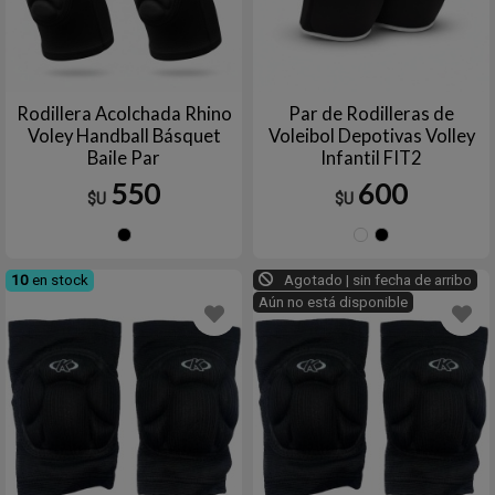
Rodillera Acolchada Rhino
Par de Rodilleras de
Voley Handball Básquet
Voleibol Depotivas Volley
Baile Par
Infantil FIT2
550
600
$U
$U
Negro
Azul
Negr
marino
10
en stock
Agotado | sin fecha de arribo
Aún no está disponible