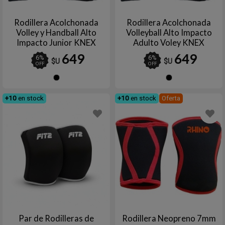
Rodillera Acolchonada
Rodillera Acolchonada
Volley y Handball Alto
Volleyball Alto Impacto
Impacto Junior KNEX
Adulto Voley KNEX
649
649
6
%
6
%
$U
$U
OFF
OFF
Negro
Negro
+10
en stock
+10
en stock
Oferta
Par de Rodilleras de
Rodillera Neopreno 7mm