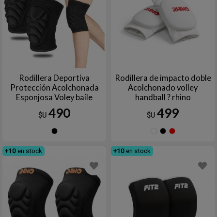
Rodillera Deportiva
Rodillera de impacto doble
Protección Acolchonada
Acolchonado volley
Esponjosa Voley baile
handball ? rhino
deportes
490
499
$U
$U
Negro
Blanco
Negro
Roj
+10
en stock
+10
en stock