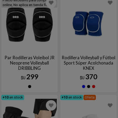
Precio exclusivo para compras
online, No aplica en tienda física
Par Rodilleras Voleibol JR
Rodillera Volleyball y Fútbol
Neoprene Volleyball
Sport Súper Acolchonada
DRIBBLING
KNEX
299
370
$U
$U
Negro
Azul
Negro
Roj
+10
en stock
+10
en stock
Oferta