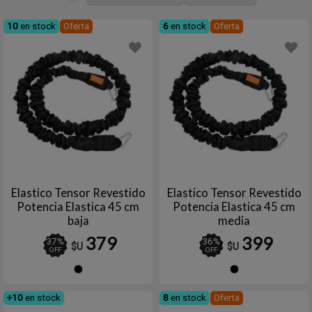
10
en stock
Oferta
6
en stock
Oferta
Elastico Tensor Revestido
Elastico Tensor Revestido
Potencia Elastica 45 cm
Potencia Elastica 45 cm
baja
media
379
399
37
%
36
%
$U
$U
OFF
OFF
Negro
Negro
+10
en stock
8
en stock
Oferta