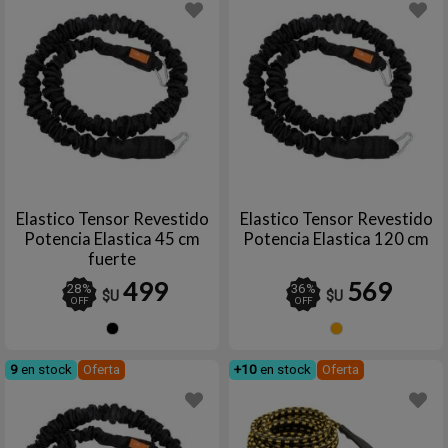
Elastico Tensor Revestido
Elastico Tensor Revestido
Potencia Elastica 45 cm
Potencia Elastica 120 cm
fuerte
499
569
28
%
36
%
$U
$U
OFF
OFF
Negro
Naran
9
en stock
Oferta
+10
en stock
Oferta