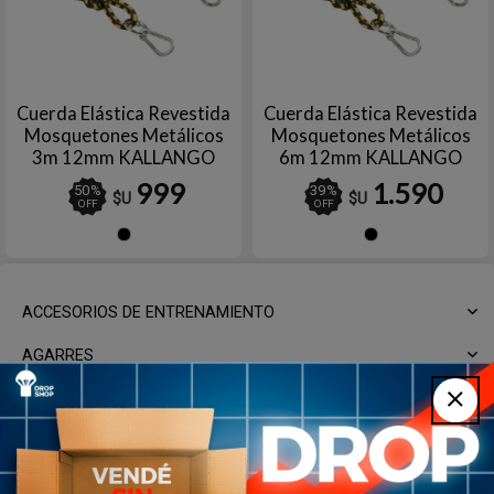
Cuerda Elástica Revestida
Cuerda Elástica Revestida
Mosquetones Metálicos
Mosquetones Metálicos
3m 12mm KALLANGO
6m 12mm KALLANGO
999
1.590
50
%
39
%
$U
$U
OFF
OFF
Negro
Negro
ACCESORIOS DE ENTRENAMIENTO
AGARRES
ALMOHADILLAS
BANCOS
BANDAS ELÁSTICAS