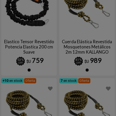
Elastico Tensor Revestido
Cuerda Elástica Revestida
Potencia Elastica 200 cm
Mosquetones Metálicos
Suave
2m 12mm KALLANGO
759
989
53
%
41
%
$U
$U
OFF
OFF
Negro
Negro
+10
en stock
Oferta
7
en stock
Oferta