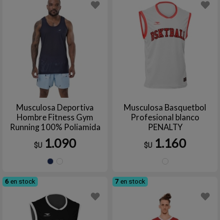
Musculosa Deportiva
Musculosa Basquetbol
Hombre Fitness Gym
Profesional blanco
Running 100% Poliamida
PENALTY
ELITE
1.090
1.160
$U
$U
MARINO
NEGRA
BLAN
6
en stock
7
en stock