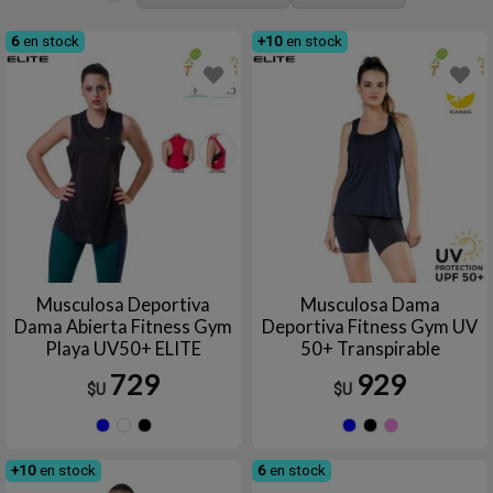
6
en stock
+10
en stock
Musculosa Deportiva
Musculosa Dama
Dama Abierta Fitness Gym
Deportiva Fitness Gym UV
Playa UV50+ ELITE
50+ Transpirable
Poliamida ELITE
729
929
$U
$U
Azul
Blanco
Negro
Azul
Negro
RO
+10
en stock
6
en stock