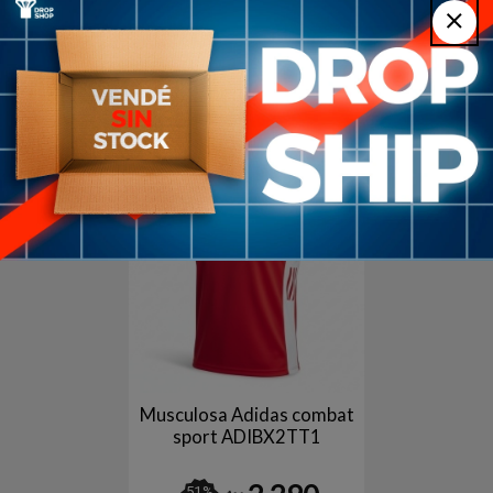
ADIBX2TT1
Adibx2tt1w Entrenamiento
Deportivo
2.290
2.290
$U
$U
Negro
Negro
2
en stock
Musculosa Adidas combat
sport ADIBX2TT1
51
%