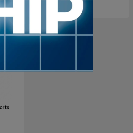
$U
anco
Azul
marino
orts