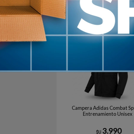
$U
Negro
Bl
7
en stock
Campera Adidas Combat Sp
Entrenamiento Unisex
3.990
$U