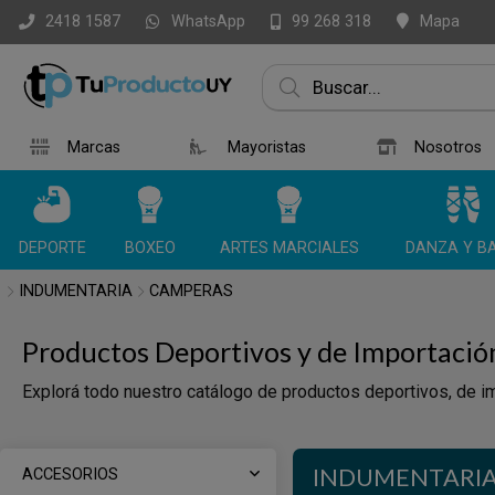
WhatsApp
Mapa
2418 1587
99 268 318
Marcas
Mayoristas
Nosotros
DEPORTE
BOXEO
ARTES MARCIALES
DANZA Y BA
INDUMENTARIA
CAMPERAS
Productos Deportivos y de Importació
Explorá todo nuestro catálogo de productos deportivos, de im
INDUMENTARI
ACCESORIOS