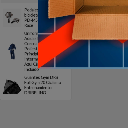
$U
Pedales para
bicicleta Shimano
PD-M540 SPD MTB
Race
Uniforme Judo
Adidas Evolution con
Correa Algodon
Poliester
Principiantes
Intermedios Blanco
Azul Cinturon
Incluido
Guantes Gym DRB
Full Gym 20 Ciclismo
Entrenamiento
DRIBBLING