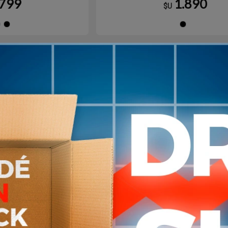
799
1.890
$U
Azul
Negro
Ne
arribo
3
en stock
s Combat Sports
Campera Adidas Combat Sp
mpeviento Negro
Deportivo rompeviento Bl
3.690
3.690