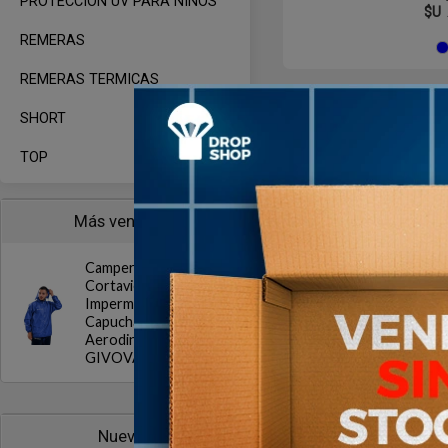
PROTECCION UV PARA NIÑOS
$U
REMERAS
REMERAS TERMICAS
Agotado | sin fecha de 
SHORT
Aún no está disponible
TOP
Más vendidos
Campera
Cortaviento
Impermeable con
Capucha
Aerodinámica
GIVOVA
Campera Adida
Deportivo ro
Nuevos