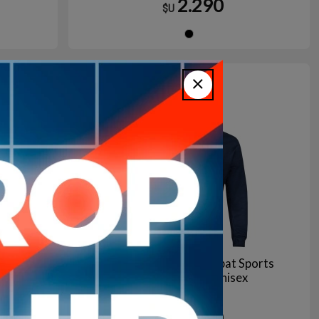
2.290
$U
gro
Negro
9
en stock
orts
Campera Adidas Combat Sports
anco
Entrenamiento Unisex
3.990