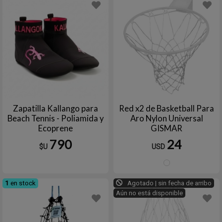
Zapatilla Kallango para
Red x2 de Basketball Para
Beach Tennis - Poliamida y
Aro Nylon Universal
Ecoprene
GISMAR
790
24
$U
USD
Blanc
1
en stock
Agotado | sin fecha de arribo
Aún no está disponible