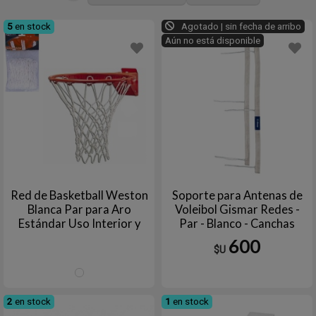
5
en stock
Agotado | sin fecha de arribo
Aún no está disponible
Red de Basketball Weston
Soporte para Antenas de
Blanca Par para Aro
Voleibol Gismar Redes -
Estándar Uso Interior y
Par - Blanco - Canchas
Exterior
Profesionales y
600
$U
Recreativas
Blanco
2
en stock
1
en stock