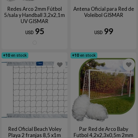
Redes Arco 2mm Fútbol
Antena Oficial para Red de
5/sala y Handball 3,2x2,1m
Voleibol GISMAR
UV GISMAR
95
99
USD
USD
Blanco
+10
en stock
+10
en stock
Red Oficial Beach Voley
Par Red de Arco Baby
Playa 2 franjas 8,5 x1m
Futbol 4,2x2,3x0,5m 2mm