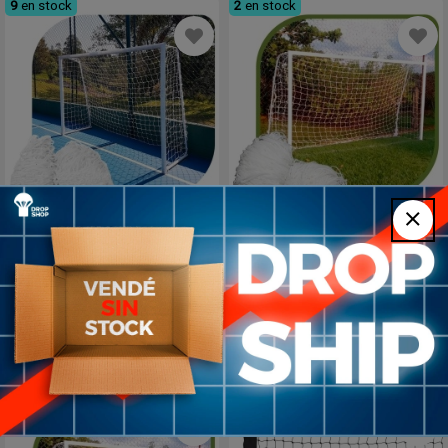
9
en stock
2
en stock
Redes Arco 4mm Fútbol
2x Redes de Futbol 4mm
5/sala y Handball 3,2x2,1m
nylon 5.2x2.3m UV
UV GISMAR
GISMAR
155
169
USD
USD
Blanco
Blanc
7
en stock
10
en stock