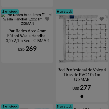
2
en stock
6
en stock
Par Redes Arco 4mm
Fútbol 5/sala Handball
3,2x2,1m Seda GISMAR
269
USD
Red Profesional de Voley 4
Tiras de PVC 10x1m
GISMAR
277
USD
Negro
9
en stock
3
en stock