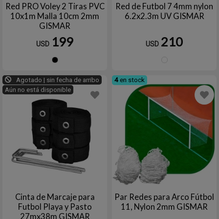
Red PRO Voley 2 Tiras PVC
Red de Futbol 7 4mm nylon
10x1m Malla 10cm 2mm
6.2x2.3m UV GISMAR
GISMAR
199
210
USD
USD
Negro
Blanc
Agotado | sin fecha de arribo
4
en stock
Aún no está disponible
Cinta de Marcaje para
Par Redes para Arco Fútbol
Futbol Playa y Pasto
11, Nylon 2mm GISMAR
27mx38m GISMAR