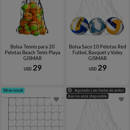
Bolsa Tennis para 20
Bolsa Saco 10 Pelotas Red
Pelotas Beach Tenis Playa
Futbol, Basquet y Voley
GISMAR
GISMAR
29
29
USD
USD
Blanc
10
en stock
Agotado | sin fecha de arribo
Aún no está disponible