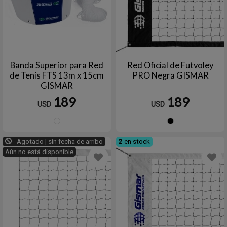
Banda Superior para Red
Red Oficial de Futvoley
de Tenis FTS 13m x 15cm
PRO Negra GISMAR
GISMAR
189
189
USD
USD
Blanco
Negro
Agotado | sin fecha de arribo
2
en stock
Aún no está disponible