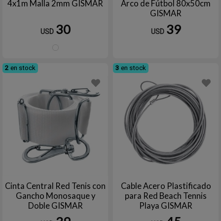
4x1m Malla 2mm GISMAR
Arco de Fútbol 80x50cm
GISMAR
30
39
USD
USD
Blanco
2
en stock
3
en stock
Cinta Central Red Tenis con
Cable Acero Plastificado
Gancho Monosaque y
para Red Beach Tennis
Doble GISMAR
Playa GISMAR