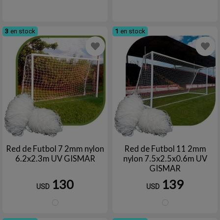
3
en stock
1
en stock
Red de Futbol 7 2mm nylon
Red de Futbol 11 2mm
6.2x2.3m UV GISMAR
nylon 7.5x2.5x0.6m UV
GISMAR
130
139
USD
USD
Blanco
Blanc