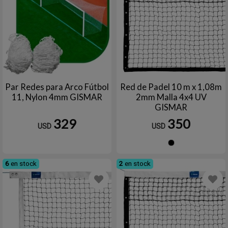
Par Redes para Arco Fútbol
Red de Padel 10 m x 1,08m
11, Nylon 4mm GISMAR
2mm Malla 4x4 UV
GISMAR
329
350
USD
USD
Negro
6
en stock
2
en stock