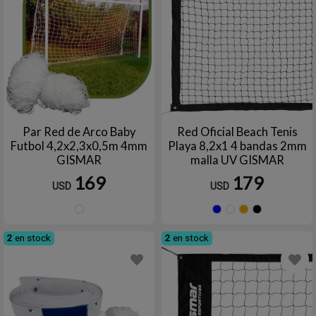
Par Red de Arco Baby
Red Oficial Beach Tenis
Futbol 4,2x2,3x0,5m 4mm
Playa 8,2x1 4 bandas 2mm
GISMAR
malla UV GISMAR
169
179
USD
USD
Blanco
Azul
Blanco
Nara
N
2
en stock
2
en stock