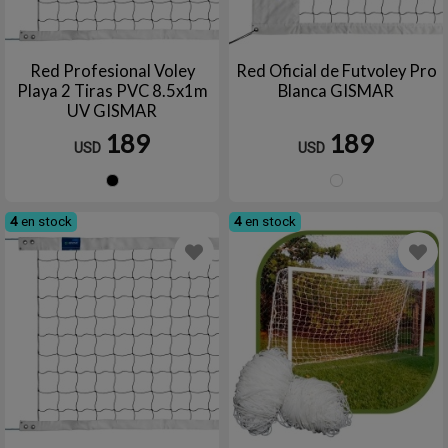
Red Profesional Voley
Red Oficial de Futvoley Pro
Playa 2 Tiras PVC 8.5x1m
Blanca GISMAR
UV GISMAR
189
189
USD
USD
Negro
Blanc
4
en stock
4
en stock