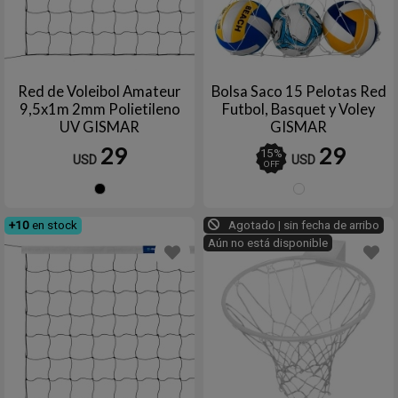
Red de Voleibol Amateur
Bolsa Saco 15 Pelotas Red
9,5x1m 2mm Polietileno
Futbol, Basquet y Voley
UV GISMAR
GISMAR
29
29
15
%
USD
USD
OFF
Negro
Blanc
+10
en stock
Agotado | sin fecha de arribo
Aún no está disponible