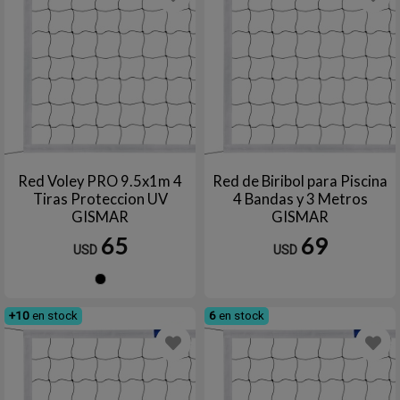
Red Voley PRO 9.5x1m 4
Red de Biribol para Piscina
Tiras Proteccion UV
4 Bandas y 3 Metros
GISMAR
GISMAR
65
69
USD
USD
Negro
+10
en stock
6
en stock