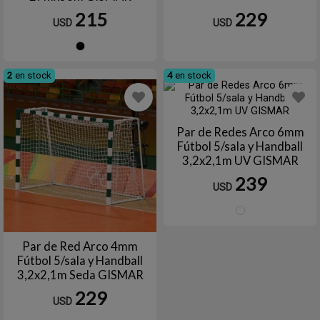
215
229
USD
USD
Negro
2
en stock
4
en stock
Par de Redes Arco 6mm
Fútbol 5/sala y Handball
3,2x2,1m UV GISMAR
239
USD
Blanc
Par de Red Arco 4mm
Fútbol 5/sala y Handball
3,2x2,1m Seda GISMAR
229
USD