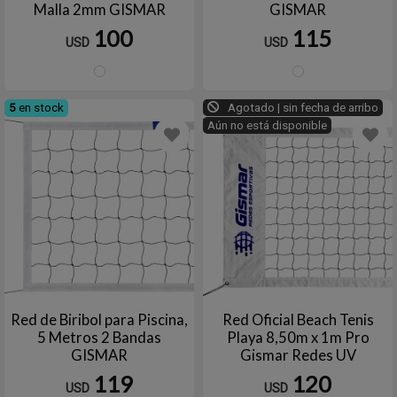
Malla 2mm GISMAR
GISMAR
100
115
USD
USD
Blanco
Blanc
5
en stock
Agotado | sin fecha de arribo
Aún no está disponible
Red de Biribol para Piscina,
Red Oficial Beach Tenis
5 Metros 2 Bandas
Playa 8,50m x 1m Pro
GISMAR
Gismar Redes UV
119
120
USD
USD