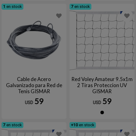
1
en stock
7
en stock
Cable de Acero
Red Voley Amateur 9.5x1m
Galvanizado para Red de
2 Tiras Proteccion UV
Tenis GISMAR
GISMAR
59
59
USD
USD
Negro
7
en stock
+10
en stock