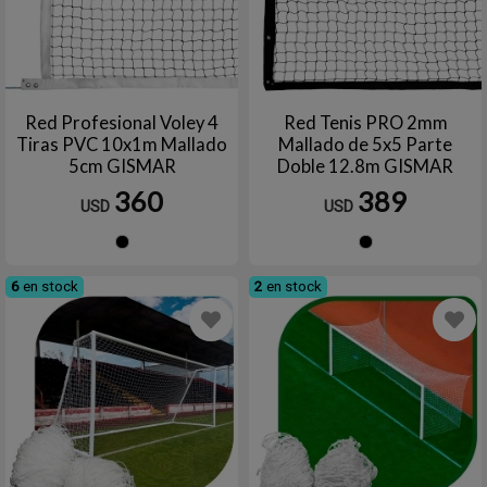
Red Profesional Voley 4
Red Tenis PRO 2mm
Tiras PVC 10x1m Mallado
Mallado de 5x5 Parte
5cm GISMAR
Doble 12.8m GISMAR
360
389
USD
USD
Negro
Negro
6
en stock
2
en stock