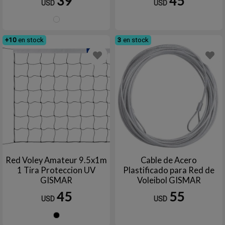
39
45
USD
USD
Blanco
+10
en stock
3
en stock
Red Voley Amateur 9.5x1m
Cable de Acero
1 Tira Proteccion UV
Plastificado para Red de
GISMAR
Voleibol GISMAR
45
55
USD
USD
Negro