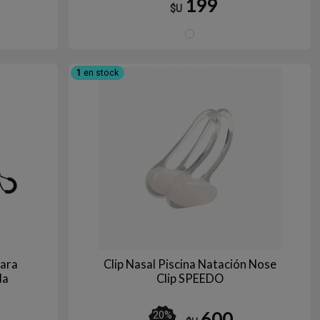
199
$U
rde
TRANSPARENTE
1
en stock
para
Clip Nasal Piscina Natación Nose
da
Clip SPEEDO
600
20
%