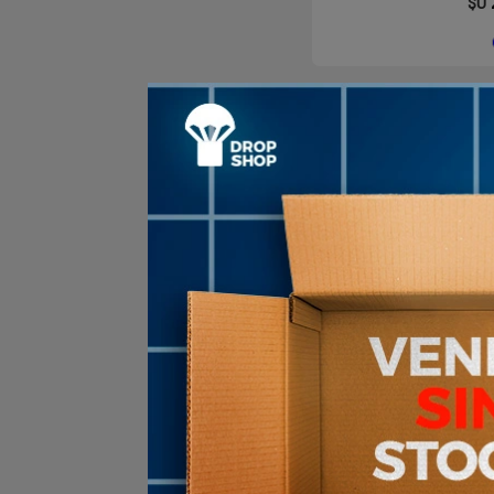
$U
Agotado | sin fecha de 
Aún no está disponible
Tapon de Oidos 
SP
29
%
OFF