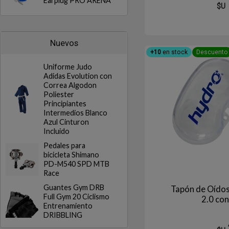
Earplug PRO ARENA
$U
Nuevos
+10
en stock
Descuento
Uniforme Judo
Adidas Evolution con
Correa Algodon
Poliester
Principiantes
Intermedios Blanco
Azul Cinturon
Incluido
Pedales para
bicicleta Shimano
PD-M540 SPD MTB
Race
Guantes Gym DRB
Tapón de Oído
Full Gym 20 Ciclismo
2.0 co
Entrenamiento
DRIBBLING