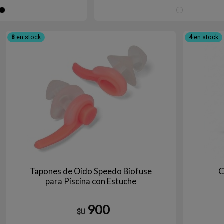
Negro
Bl
8
en stock
4
en stock
Tapones de Oído Speedo Biofuse
C
para Piscina con Estuche
900
$U