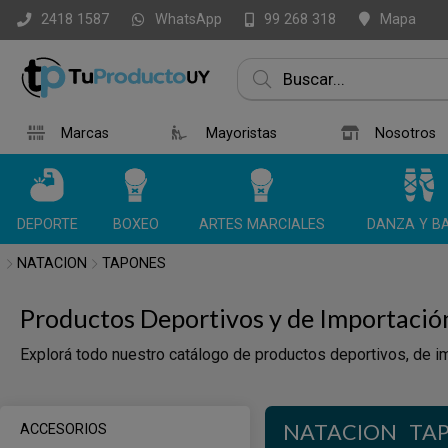
WhatsApp
Mapa
2418 1587
99 268 318
Marcas
Mayoristas
Nosotros
DEPORTE
BOXEO
ARTES MARCIALES
DANZA Y BA
NATACION
TAPONES
Productos Deportivos y de Importació
Explorá todo nuestro catálogo de productos deportivos, de im
NATACION
TA
ACCESORIOS