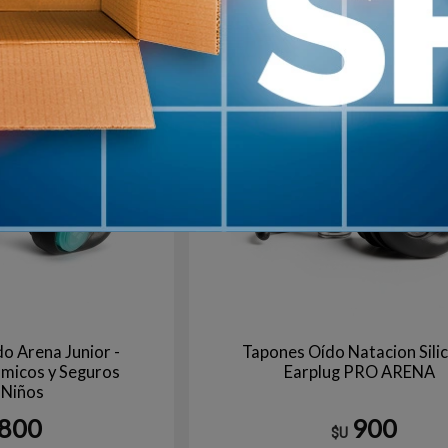
Gris
RO
Agotado | sin fecha de arribo
Aún no está disponible
o Arena Junior -
Tapones Oído Natacion Sili
ómicos y Seguros
Earplug PRO ARENA
 Niños
800
900
$U