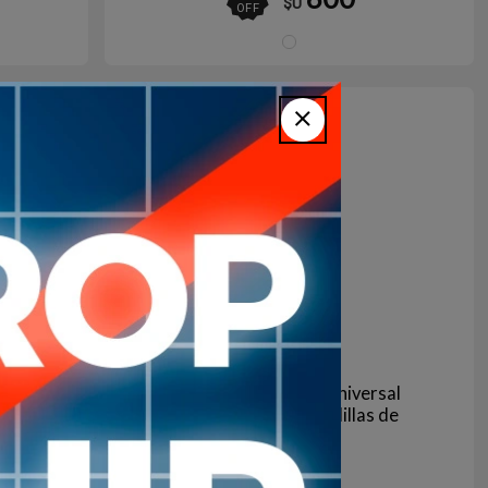
$U
OFF
ojo
Blanco
4
en stock
l
Clip Nasal Speedo Universal
ENA
Blanco con Almohadillas de
Silicona
799
$U