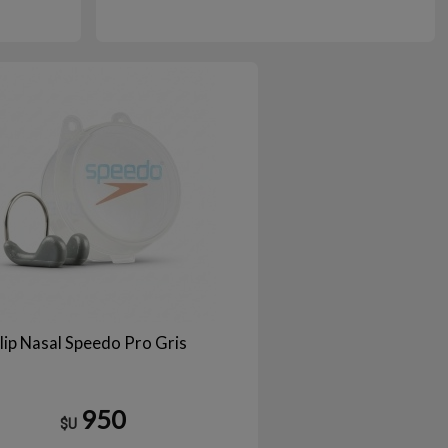
anco
lip Nasal Speedo Pro Gris
950
$U