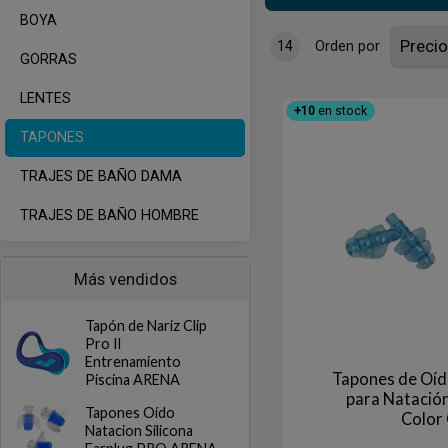
BOYA
14
Orden por
GORRAS
LENTES
+10
en stock
TAPONES
TRAJES DE BAÑO DAMA
TRAJES DE BAÑO HOMBRE
Más vendidos
Tapón de Nariz Clip
Pro Il
Entrenamiento
Tapones de Oíd
Piscina ARENA
para Natación
Tapones Oído
Color
Natacion Silicona