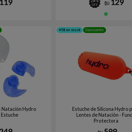
119
129
28
%
$U
OFF
Ve
+10
en stock
Descuento
s Natación Hydro
Estuche de Silicona Hydro 
n Estuche
Lentes de Natación - Fun
Protectora
249
599