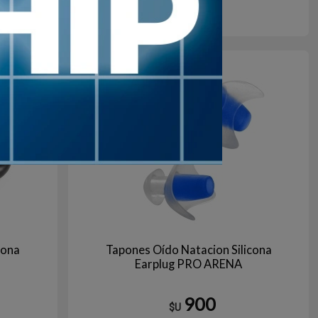
SA
TRANSPARENTE
10
en stock
cona
Tapones Oído Natacion Silicona
Earplug PRO ARENA
900
$U