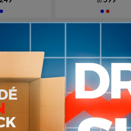
$U
Azul
Azul
R
arribo
Agotado | sin fecha de arribo
Aún no está disponible
para Piscina Ergo
Tapón de Nariz Clip Pro I
EEDO
Entrenamiento Piscina AR
600
750
$U
$U