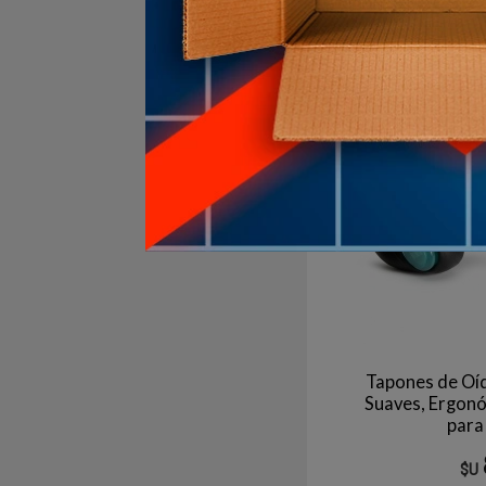
2
en stock
Tapones de Oíd
Suaves, Ergon
para
$U