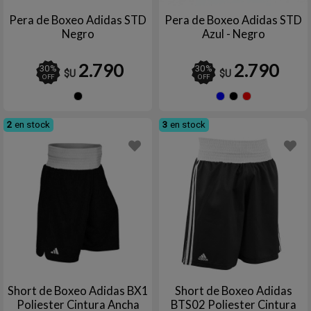
Pera de Boxeo Adidas STD
Pera de Boxeo Adidas STD
Negro
Azul - Negro
2.790
2.790
30
%
30
%
$U
$U
OFF
OFF
Negro
Azul
Negro
Roj
2
en stock
3
en stock
Short de Boxeo Adidas BX1
Short de Boxeo Adidas
Poliester Cintura Ancha
BTS02 Poliester Cintura