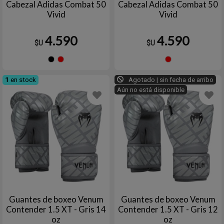
Cabezal Adidas Combat 50
Cabezal Adidas Combat 50
Vivid
Vivid
4.590
4.590
$U
$U
Negro
Rojo
Rojo
1
en stock
Agotado | sin fecha de arribo
Aún no está disponible
Guantes de boxeo Venum
Guantes de boxeo Venum
Contender 1.5 XT - Gris 14
Contender 1.5 XT - Gris 12
oz
oz