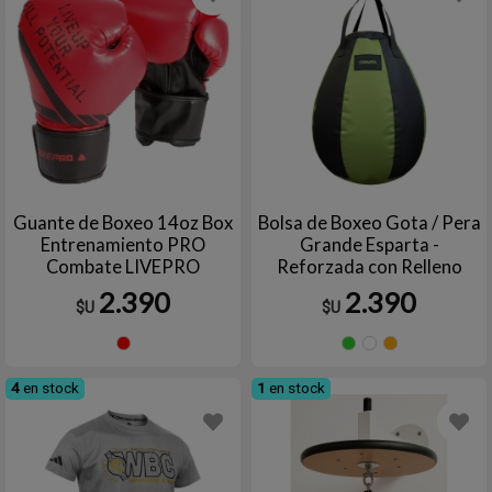
Guante de Boxeo 14oz Box
Bolsa de Boxeo Gota / Pera
Entrenamiento PRO
Grande Esparta -
Combate LIVEPRO
Reforzada con Relleno
2.390
2.390
$U
$U
Rojo
VERDE
VERD
Nar
LIMA
OLIVA
4
en stock
1
en stock