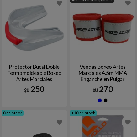
Protector Bucal Doble
Vendas Boxeo Artes
Termomoldeable Boxeo
Marciales 4.5m MMA
Artes Marciales
Enganche en Pulgar
250
270
$U
$U
Azul
Negr
8
en stock
+10
en stock