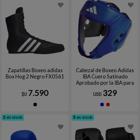
Zapatillas Boxeo adidas
Cabezal de Boxeo Adidas
Box Hog 2 Negro FX0561
IBA Cuero Satinado
Aprobado por la IBA para
Competicion Amateur y
7.590
329
$U
USD
Olimpica
Negro
Azul
Rojo
2
en stock
3
en stock