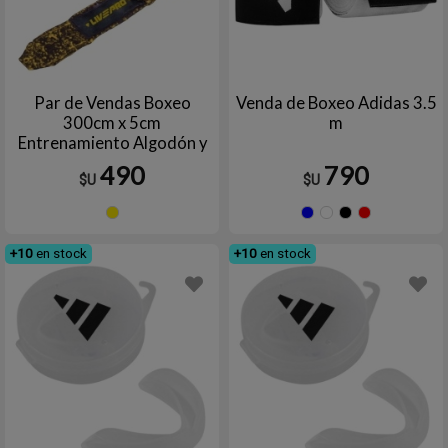
Par de Vendas Boxeo
Venda de Boxeo Adidas 3.5
300cm x 5cm
m
Entrenamiento Algodón y
Spandex LIVEPRO
490
790
$U
$U
Amarillo
Azul
Blanco
Negr
R
+10
en stock
+10
en stock