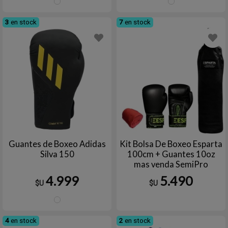
NEGRO/BLANCO
BLAN
3
en stock
7
en stock
Guantes de Boxeo Adidas
Kit Bolsa De Boxeo Esparta
Silva 150
100cm + Guantes 10oz
mas venda SemiPro
Entrenamiento Completo
4.999
5.490
$U
$U
NEGRO/AMARILLO
4
en stock
2
en stock