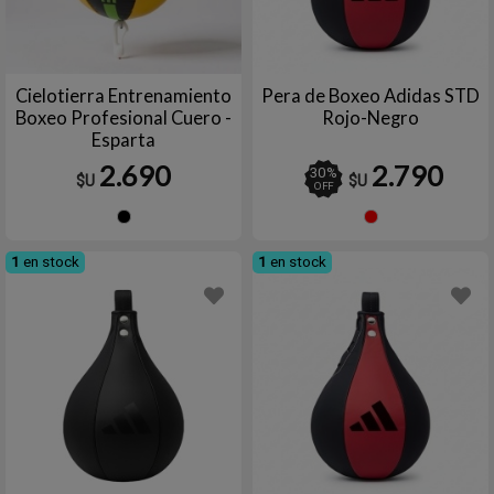
Cielotierra Entrenamiento
Pera de Boxeo Adidas STD
Boxeo Profesional Cuero -
Rojo-Negro
Esparta
2.690
2.790
30
%
$U
$U
OFF
Negro
Rojo
1
en stock
1
en stock