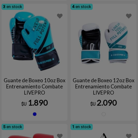
3
en stock
4
en stock
Guante de Boxeo 10oz Box
Guante de Boxeo 12oz Box
Entrenamiento Combate
Entrenamiento Combate
LIVEPRO
LIVEPRO
1.890
2.090
$U
$U
Azul
Blanc
5
en stock
1
en stock