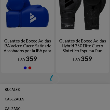
Guantes de Boxeo Adidas
Guantes de Boxeo Adidas
IBA Velcro Cuero Satinado
Hybrid 350 Elite Cuero
Aprobados por la IBA para
Sintetico Espuma Duo
Competicion Oficial
Speed Lace para
359
359
USD
USD
Entrenamiento y Sparring
Azul
Rojo
BUCALES
CABEZALES
CALZADO