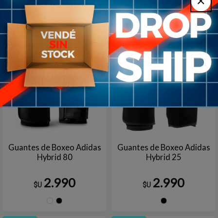
NEGRA
Azul
7
en stock
Agotado | sin fecha de arribo
Aún no está disponible
Guantes de Boxeo Adidas
Guantes de Boxeo Adidas
Hybrid 80
Hybrid 25
2.990
2.990
$U
$U
NEGRO/BLANCO
Negro
Negro