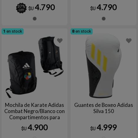
4.790
4.790
37
%
$U
$U
OFF
Gris
Gris
1
en stock
8
en stock
Mochila de Karate Adidas
Guantes de Boxeo Adidas
Combat Negro/Blanco con
Silva 150
Compartimentos para
Equipamiento de Karate
4.900
4.999
$U
$U