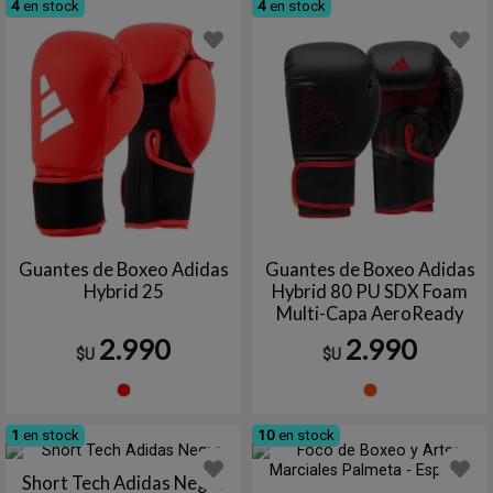
4
en stock
4
en stock
Guantes de Boxeo Adidas
Guantes de Boxeo Adidas
Hybrid 25
Hybrid 80 PU SDX Foam
Multi-Capa AeroReady
Cierre Velcro
2.990
2.990
$U
$U
Entrenamiento Sparring
Rojo
ROJO
SOLAR
1
en stock
10
en stock
Short Tech Adidas Negro