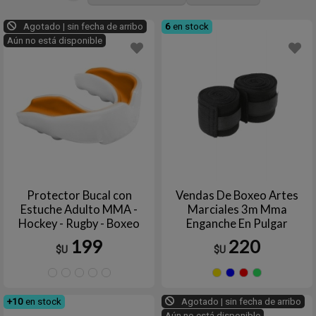
Agotado | sin fecha de arribo
6
en stock
Aún no está disponible
Protector Bucal con
Vendas De Boxeo Artes
Estuche Adulto MMA -
Marciales 3m Mma
Hockey - Rugby - Boxeo
Enganche En Pulgar
TPUY
199
220
$U
$U
BLANCO/NARANJA
Blanco/Negro
BLANCO/ROJO
BLANCO/VERDE
Blanco
Amarillo
Azul
Rojo
V
+10
en stock
Agotado | sin fecha de arribo
Aún no está disponible