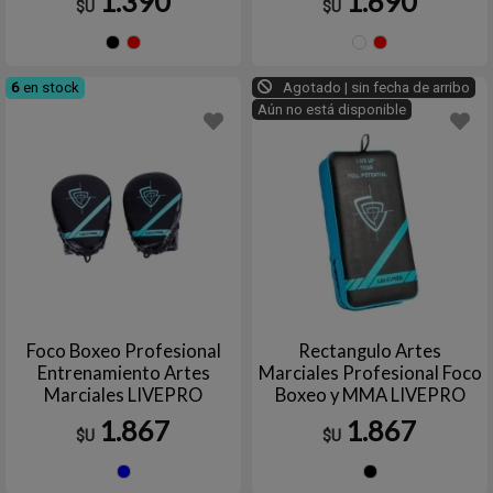
1.390
1.690
$U
$U
Negro
Rojo
NEGRA
Rojo
6
en stock
Agotado | sin fecha de arribo
Aún no está disponible
Foco Boxeo Profesional
Rectangulo Artes
Entrenamiento Artes
Marciales Profesional Foco
Marciales LIVEPRO
Boxeo y MMA LIVEPRO
1.867
1.867
$U
$U
Azul
Negro