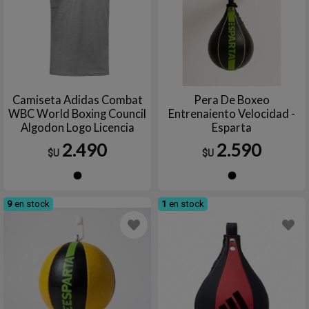
Camiseta Adidas Combat
Pera De Boxeo
WBC World Boxing Council
Entrenaiento Velocidad -
Algodon Logo Licencia
Esparta
Oficial Gris/Negro para
2.490
2.590
$U
$U
Boxeadores y Fanaticos
Negro
Negro
9
en stock
1
en stock