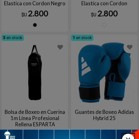
Elastica con Cordon Negro
Elastica con Cordon
Diseño Boxistico Clasico
Negro/Blanco para
2.800
2.800
$U
$U
Adulto
Entrenamiento y
Competicion
Negro
NEGR
3
en stock
1
en stock
Bolsa de Boxeo en Cuerina
Guantes de Boxeo Adidas
1m Línea Profesional
Hybrid 25
Rellena ESPARTA
2.990
2.990
$U
$U