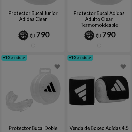
Protector Bucal Junior
Protector Bucal Adidas
Adidas Clear
Adulto Clear
Termomoldeable
790
790
60
%
60
%
$U
$U
OFF
OFF
TRANSPARENTE
TRAN
+10
en stock
+10
en stock
Protector Bucal Doble
Venda de Boxeo Adidas 4.5