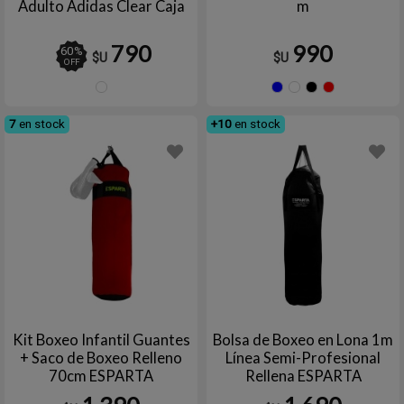
Adulto Adidas Clear Caja
m
790
990
60
%
$U
$U
OFF
TRANSPARENTE
Azul
Blanco
Negr
R
7
en stock
+10
en stock
Kit Boxeo Infantil Guantes
Bolsa de Boxeo en Lona 1m
+ Saco de Boxeo Relleno
Línea Semi-Profesional
70cm ESPARTA
Rellena ESPARTA