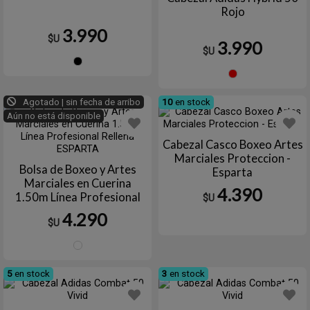
Rojo
3.990
$U
3.990
$U
Negro
Rojo
Agotado | sin fecha de arribo
10
en stock
Aún no está disponible
Cabezal Casco Boxeo Artes
Marciales Proteccion -
Bolsa de Boxeo y Artes
Esparta
Marciales en Cuerina
4.390
1.50m Línea Profesional
$U
Rellena ESPARTA
4.290
$U
NEGRA
5
en stock
3
en stock