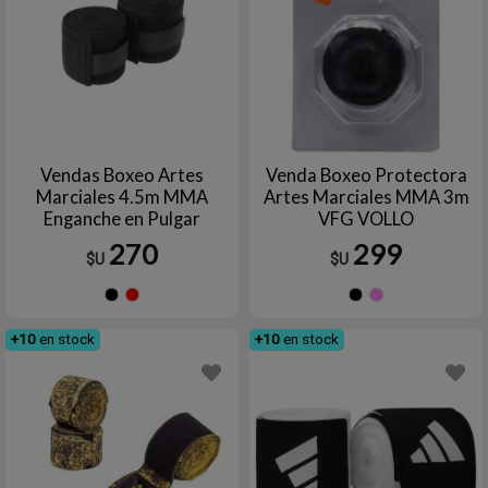
Vendas Boxeo Artes
Venda Boxeo Protectora
Marciales 4.5m MMA
Artes Marciales MMA 3m
Enganche en Pulgar
VFG VOLLO
270
299
$U
$U
Negro
Rojo
Negro
ROS
+10
en stock
+10
en stock