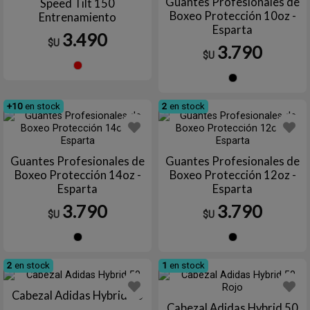
Guantes Profesionales de
Speed Tilt 150
Boxeo Protección 10oz -
Entrenamiento
Esparta
3.490
$U
3.790
$U
Rojo
Negro
+10
en stock
2
en stock
Guantes Profesionales de
Guantes Profesionales de
Boxeo Protección 14oz -
Boxeo Protección 12oz -
Esparta
Esparta
3.790
3.790
$U
$U
Negro
Negro
2
en stock
1
en stock
Cabezal Adidas Hybrid 50
Cabezal Adidas Hybrid 50