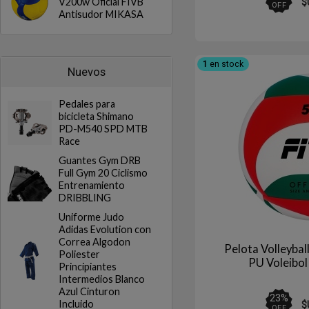
V200w Oficial FIVB
$
OFF
Antisudor MIKASA
1
en stock
Nuevos
Pedales para
bicicleta Shimano
PD-M540 SPD MTB
Race
Guantes Gym DRB
Full Gym 20 Ciclismo
Entrenamiento
DRIBBLING
Uniforme Judo
Adidas Evolution con
Correa Algodon
Pelota Volleybal
Poliester
PU Voleibol
Principiantes
Intermedios Blanco
Azul Cinturon
23
%
Incluido
$
OFF