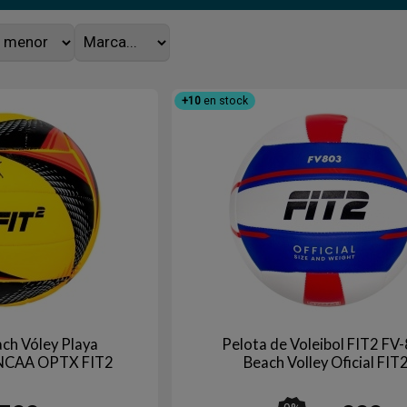
+10
en stock
ach Vóley Playa
Pelota de Voleibol FIT2 FV
 NCAA OPTX FIT2
Beach Volley Oficial FIT