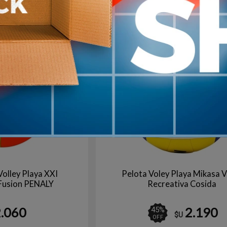
CELESTE/ROJO
Agotado | sin fecha de arribo
Aún no está disponible
Volley Playa XXI
Pelota Voley Playa Mikasa 
 Fusion PENALY
Recreativa Cosida
2.060
2.190
45
%
$U
OFF