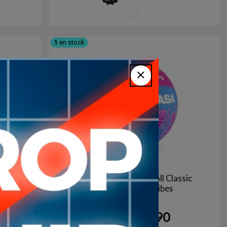
LESTE/AMARILLO
VERDE/VIOLETA
1
en stock
ic
Pelota Beach Volleyball Classic
ASA
MIKASA Good Vibes
1.990
57
%
$U
OFF