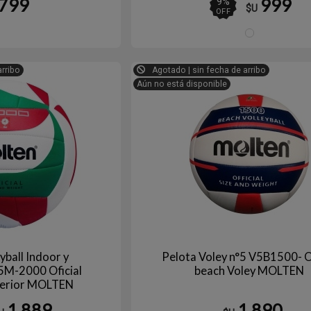
799
999
9
%
$U
OFF
BL
ROJO
AZUL
arribo
Agotado | sin fecha de arribo
Aún no está disponible
yball Indoor y
Pelota Voley n°5 V5B1500- Of
5M-2000 Oficial
beach Voley MOLTEN
xterior MOLTEN
1.889
1.890