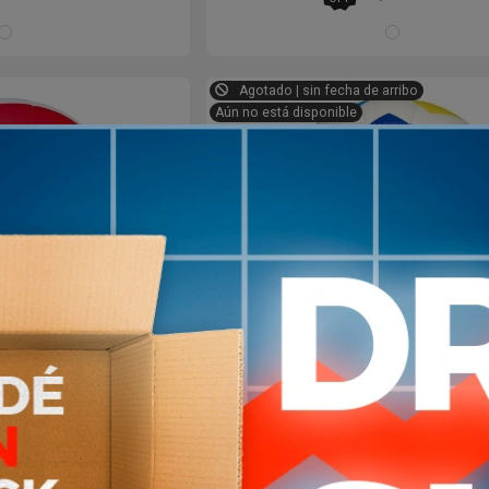
BLANCO/ROJO/VERDE
CE
Agotado | sin fecha de arribo
Aún no está disponible
 voley Classic
Pelota Beach voley Class
aya FIVB MIKASA
Volleyball Playa FIVB MIK
1.990
1.990
57
%
U
$U
OFF