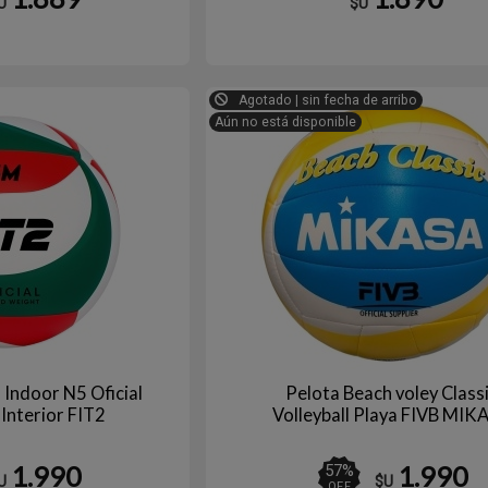
U
$U
Agotado | sin fecha de arribo
Aún no está disponible
l Indoor N5 Oficial
Pelota Beach voley Class
 Interior FIT2
Volleyball Playa FIVB MIK
1.990
1.990
57
%
U
$U
OFF