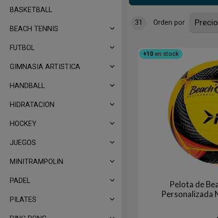
BASKETBALL
31
Orden por
BEACH TENNIS
FUTBOL
+10
en stock
GIMNASIA ARTISTICA
HANDBALL
HIDRATACION
HOCKEY
JUEGOS
MINITRAMPOLIN
PADEL
Pelota de Be
Personalizada
PILATES