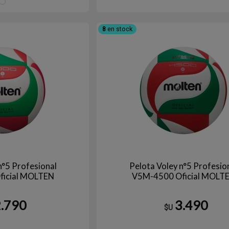
AZUL/AMARILLO
8
en stock
n°5 Profesional
Pelota Voley n°5 Profesio
icial MOLTEN
V5M-4500 Oficial MOLT
2.790
3.490
$U