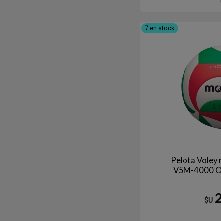
7
en stock
Pelota Voley 
V5M-4000 Of
$U