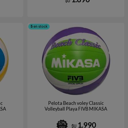
$U
5
en stock
ic
Pelota Beach voley Classic
ASA
Volleyball Playa FIVB MIKASA
1.990
57
%
$U
OFF