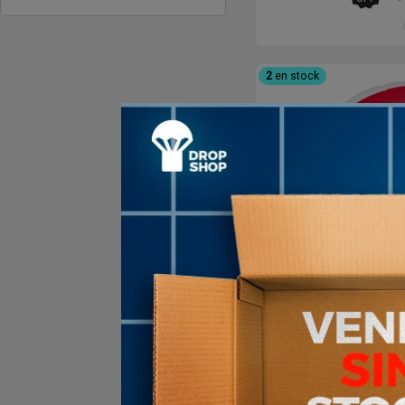
2
en stock
Pelota Beach
Volleyball Pl
57
%
$
OFF