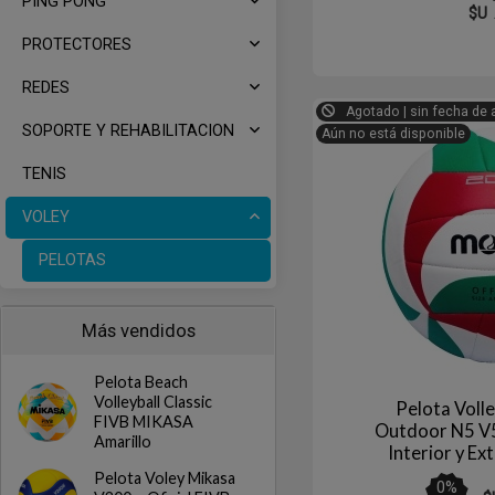
PING PONG
$U
PROTECTORES
REDES
Agotado | sin fecha de 
SOPORTE Y REHABILITACION
Aún no está disponible
TENIS
VOLEY
PELOTAS
Más vendidos
Pelota Beach
Volleyball Classic
Pelota Volle
FIVB MIKASA
Outdoor N5 V
Amarillo
Interior y E
Pelota Voley Mikasa
0
%