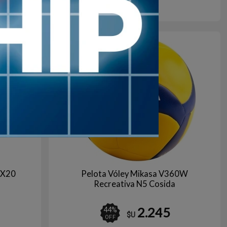
AZUL/ROSA
Agotado | sin fecha de arribo
Aún no está disponible
VX20
Pelota Vóley Mikasa V360W
Recreativa N5 Cosida
2.245
44
%
$U
OFF