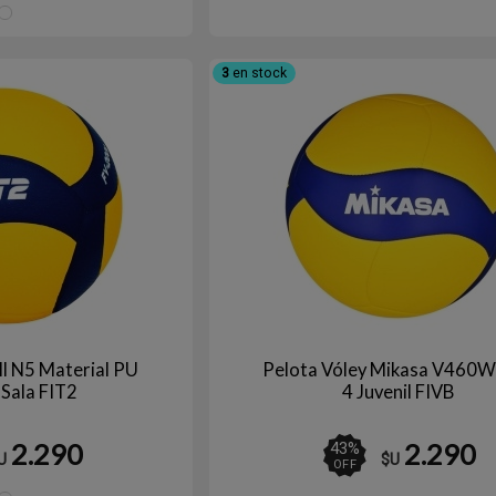
AMARILLO/NARANJA
3
en stock
ll N5 Material PU
Pelota Vóley Mikasa V460W
 Sala FIT2
4 Juvenil FIVB
2.290
2.290
43
%
U
$U
OFF