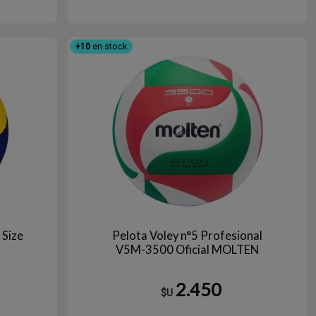
+10
en stock
 Size
Pelota Voley n°5 Profesional
V5M-3500 Oficial MOLTEN
2.450
$U