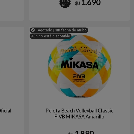
1.690
11
%
$U
OFF
ANCO
Agotado | sin fecha de arribo
Aún no está disponible
icial
Pelota Beach Volleyball Classic
FIVB MIKASA Amarillo
1.890