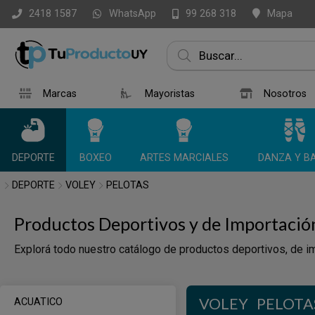
WhatsApp
Mapa
2418 1587
99 268 318
Marcas
Mayoristas
Nosotros
DEPORTE
BOXEO
ARTES MARCIALES
DANZA Y BA
DEPORTE
VOLEY
PELOTAS
Productos Deportivos y de Importació
Explorá todo nuestro catálogo de productos deportivos, de im
VOLEY
PELOTA
ACUATICO