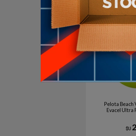
3
en stock
Pelota Beach 
Evacel Ultra
$U