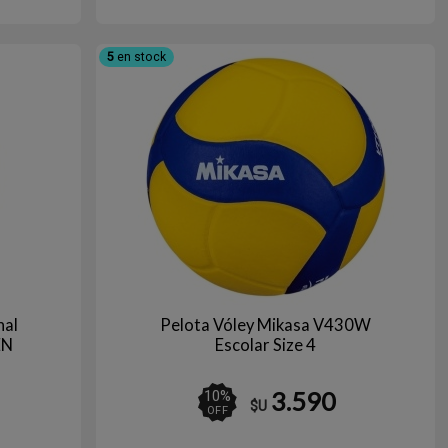
5
en stock
nal
Pelota Vóley Mikasa V430W
EN
Escolar Size 4
3.590
10
%
$U
OFF