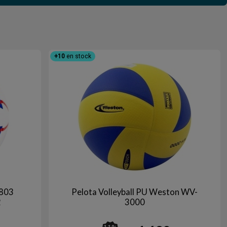
+10
en stock
-803
Pelota Volleyball PU Weston WV-
2
3000