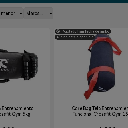
Agotado | sin fecha de arribo
Aún no está disponible
a Entrenamiento
Core Bag Tela Entrenamie
ossfit Gym 5kg
Funcional Crossfit Gym 1