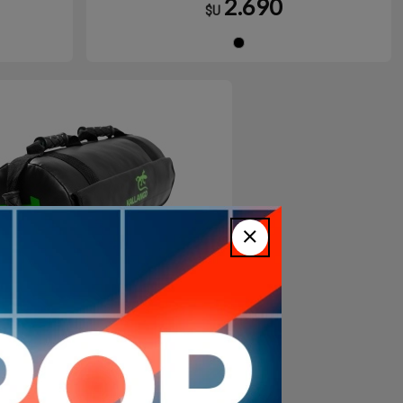
2.690
$U
gro
Negro
Core Bag 15kg Bolso
trenamiento - Sand Bag de
erro Con Peso KALLANGO
3.220