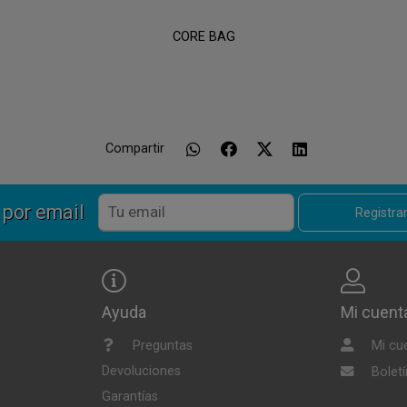
CORE BAG
Compartir
 por email
Registr
Ayuda
Mi cuent
Preguntas
Mi cu
Devoluciones
Boletí
Garantías