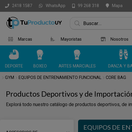
WhatsApp
Mapa
2418 1587
99 268 318
Marcas
Mayoristas
Nosotros
DEPORTE
BOXEO
ARTES MARCIALES
DANZA Y BA
GYM
EQUIPOS DE ENTRENAMIENTO FUNCIONAL
CORE BAG
Productos Deportivos y de Importació
Explorá todo nuestro catálogo de productos deportivos, de im
EQUIPOS DE E