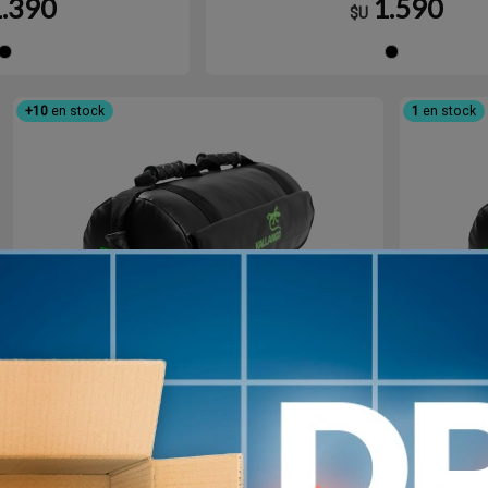
1.390
1.590
$U
Negro
Ne
+10
en stock
1
en stock
Core Bag 5kg Bolso
Entrenamiento - Sand Bag de
En
Hierro Con Peso KALLANGO
Hi
2.890