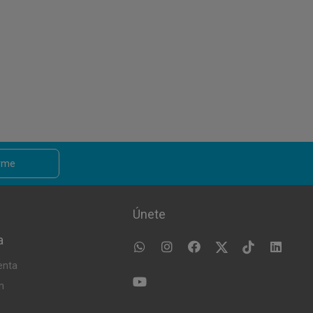
arme
Únete
a
enta
n