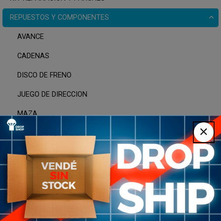
REPUESTOS Y COMPONENTES
AVANCE
CADENAS
DISCO DE FRENO
JUEGO DE DIRECCION
MAZA
PUNTA DE CABLE
TACOS DE FRENO
VALVULAS
SOPORTE MANTENIMIENTO