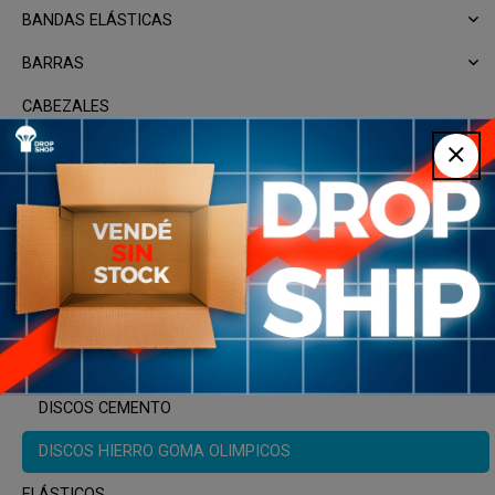
BANDAS ELÁSTICAS
BARRAS
CABEZALES
CHALECOS CON PESO
CUERDAS DE SALTAR
DISCOS
DISCO HIERRO PASE COMUN
DISCOS BODY IRON
DISCOS BUMPER
DISCOS CEMENTO
DISCOS HIERRO GOMA OLIMPICOS
ELÁSTICOS