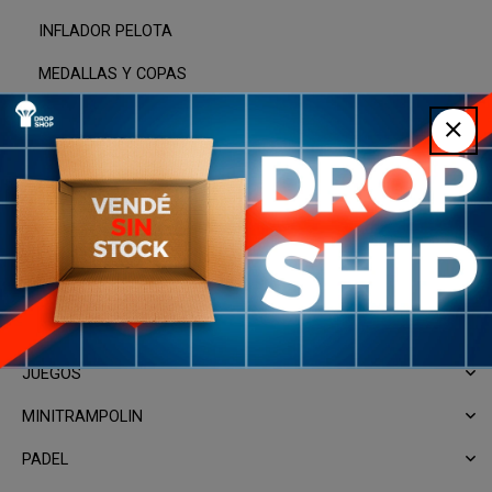
INFLADOR PELOTA
MEDALLAS Y COPAS
PELOTAS
SILBATO
GIMNASIA ARTISTICA
HANDBALL
HIDRATACION
HOCKEY
JUEGOS
MINITRAMPOLIN
PADEL