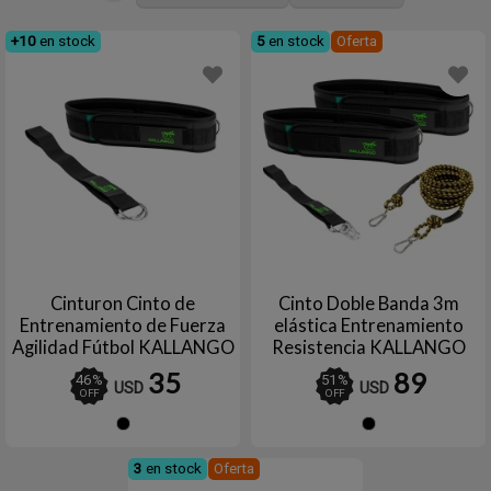
+10
en stock
5
en stock
Oferta
Cinturon Cinto de
Cinto Doble Banda 3m
Entrenamiento de Fuerza
elástica Entrenamiento
Agilidad Fútbol KALLANGO
Resistencia KALLANGO
35
89
46
%
51
%
USD
USD
OFF
OFF
Negro
Negro
3
en stock
Oferta