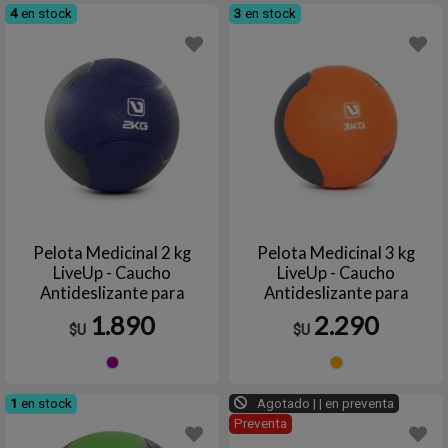
4
en stock
3
en stock
Pelota Medicinal 2 kg
Pelota Medicinal 3 kg
LiveUp - Caucho
LiveUp - Caucho
Antideslizante para
Antideslizante para
Entrenamiento de Core
Entrenamiento de Core
1.890
2.290
$U
$U
Violeta
Naran
1
en stock
Agotado | | en preventa
Preventa