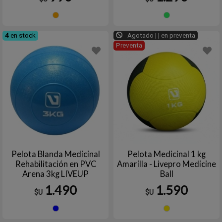
Naranja
Verde
4
en stock
Agotado | | en preventa
Preventa
Pelota Blanda Medicinal
Pelota Medicinal 1 kg
Rehabilitación en PVC
Amarilla - Livepro Medicine
Arena 3kg LIVEUP
Ball
1.490
1.590
$U
$U
Azul
Amaril