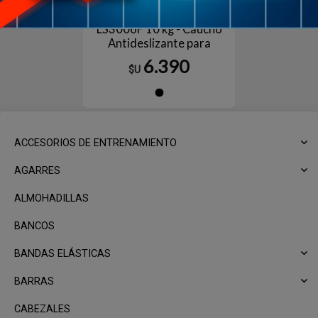
Pelota Medicinal LiveUp
LS3006F 10 kg - Caucho
Antideslizante para
Entrenamiento de Fuerza y
6.390
$U
Core
Negro
ACCESORIOS DE ENTRENAMIENTO
AGARRES
ALMOHADILLAS
BANCOS
BANDAS ELÁSTICAS
BARRAS
CABEZALES