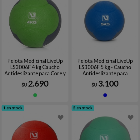
Pelota Medicinal LiveUp
Pelota Medicinal LiveUp
LS3006F 4 kg Caucho
LS3006F 5 kg - Caucho
Antideslizante para Core y
Antideslizante para
Fuerza
Entrenamiento de Fuerza y
2.690
3.100
$U
$U
Core
Verde
Azul
1
en stock
2
en stock