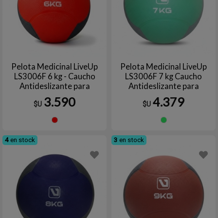
Pelota Medicinal LiveUp
Pelota Medicinal LiveUp
LS3006F 6 kg - Caucho
LS3006F 7 kg Caucho
Antideslizante para
Antideslizante para
Entrenamiento de Core y
Entrenamiento de Fuerza y
3.590
4.379
$U
$U
Fuerza
Core
Rojo
Verde
4
en stock
3
en stock