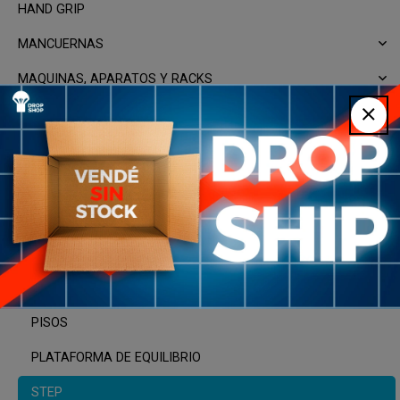
HAND GRIP
MANCUERNAS
MAQUINAS, APARATOS Y RACKS
PESAS RUSAS
PUSH UP
RUEDAS ABDOMINALES
SOGA CROSSFIT
SUPERFICIES Y PLATAFORMAS
COLCHONETAS
PISOS
PLATAFORMA DE EQUILIBRIO
STEP