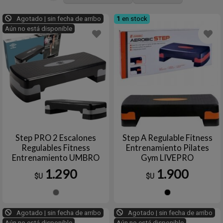
Agotado | sin fecha de arribo
1
en stock
Aún no está disponible
Step PRO 2 Escalones
Step A Regulable Fitness
Regulables Fitness
Entrenamiento Pilates
Entrenamiento UMBRO
Gym LIVEPRO
1.290
1.900
$U
$U
Gris
Negro
Agotado | sin fecha de arribo
Agotado | sin fecha de arribo
Aún no está disponible
Aún no está disponible