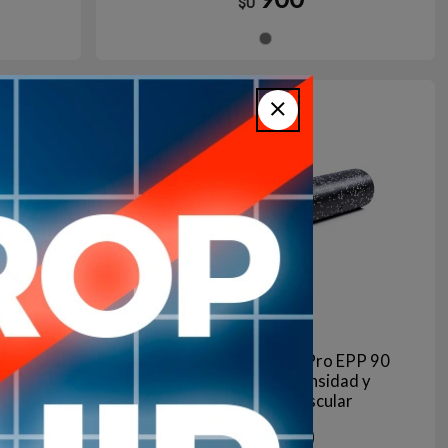
$U
gro
Gris
Agotado | sin fecha de arribo
Aún no está disponible
es
Rodillo de Masaje LivePro EPP 90
s
cm x 15 cm - Alta Densidad y
Recuperación Muscular
1.490
$U