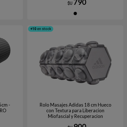
790
$U
gro
Negro
+10
en stock
5cm -
Rolo Masajes Adidas 18 cm Hueco
BRO
con Textura para Liberacion
Miofascial y Recuperacion
Muscular Mini Foam Roller
900