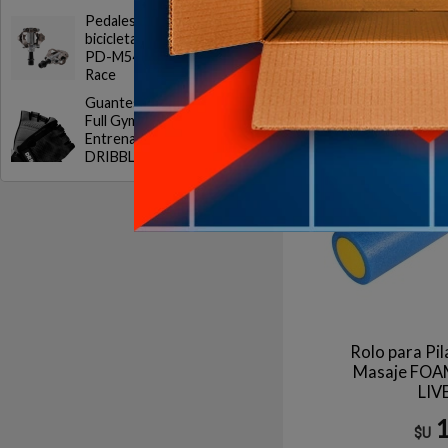
Pedales para
bicicleta Shimano
PD-M540 SPD MTB
Race
Agotado | sin fecha de 
Guantes Gym DRB
Aún no está disponible
Full Gym 20 Ciclismo
Entrenamiento
DRIBBLING
Rolo para Pi
Masaje FOA
LIV
$U