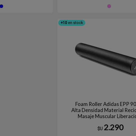
Azul
RO
+10
en stock
Foam Roller Adidas EPP 9
Alta Densidad Material Reci
Masaje Muscular Liberaci
Miofascial
2.290
$U