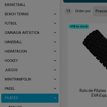
BASKETBALL
13
Orden por
BEACH TENNIS
FUTBOL
+10
en stock
GIMNASIA ARTISTICA
HANDBALL
HIDRATACION
HOCKEY
JUEGOS
MINITRAMPOLIN
PADEL
Rolo de Pilates
EVA Esp
PILATES