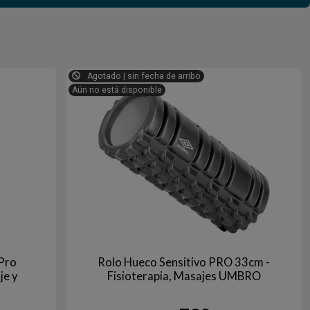
Agotado | sin fecha de arribo
Aún no está disponible
ePro
Rolo Hueco Sensitivo PRO 33cm -
e y
Fisioterapia, Masajes UMBRO