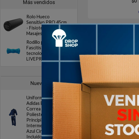
$U
Más vendidos
Rolo Hueco
Sensitivo PRO 45cm
- Fisioterapia,
1
en stock
Masajes UMBRO
Rodillo pie arco
Fascitis Plantar
tecnologia termica
LIVEPRO
Nuevos
Uniforme Judo
Adidas Evolution con
Correa Algodon
Font Roller Pil
Poliester
Masajes Eje
Principiantes
Intermedios Blanco
Azul Cinturon
Incluido
$U