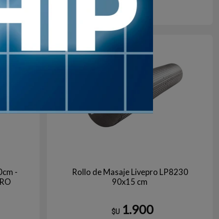
gro
Negro
+10
en stock
0cm -
Rollo de Masaje Livepro LP8230
BRO
90x15 cm
1.900
$U