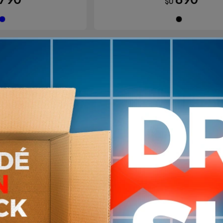
$U
Azul
Ne
1
en stock
ates Yoga Fitness
Rodillo de Espuma Masaj
rcicio LIVEUP
Fisioterapia Yoga Pilate
45x15cm LIVEUP
930
1.389
$U