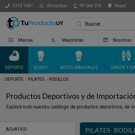
WhatsApp
Mapa
2418 1587
99 268 318
Marcas
Mayoristas
Nosotros
DEPORTE
BOXEO
ARTES MARCIALES
DANZA Y BA
DEPORTE
PILATES
RODILLOS
Productos Deportivos y de Importació
Explorá todo nuestro catálogo de productos deportivos, de im
PILATES
RODIL
ACUATICO