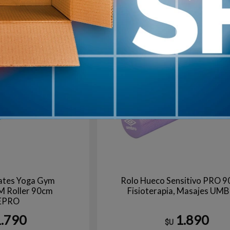
Celeste
Ne
arribo
Agotado | sin fecha de arribo
Aún no está disponible
lates Yoga Gym
Rolo Hueco Sensitivo PRO 9
M Roller 90cm
Fisioterapia, Masajes UM
EPRO
1.790
1.890
$U