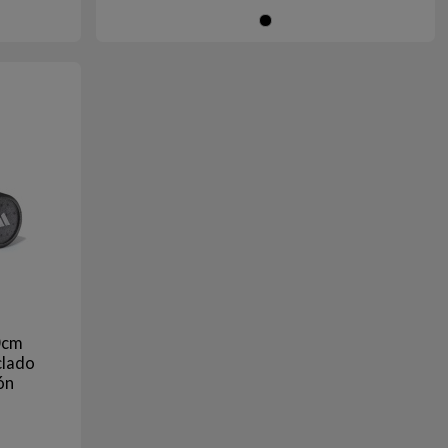
SA
Negro
0cm
clado
ón