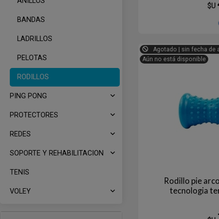
ANILLOS
$U
BANDAS
LADRILLOS
Agotado | sin fecha de 
PELOTAS
Aún no está disponible
RODILLOS
PING PONG
PROTECTORES
REDES
SOPORTE Y REHABILITACION
TENIS
Rodillo pie arc
tecnologia t
VOLEY