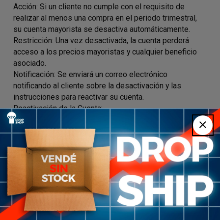
Acción: Si un cliente no cumple con el requisito de
realizar al menos una compra en el periodo trimestral,
su cuenta mayorista se desactiva automáticamente.
Restricción: Una vez desactivada, la cuenta perderá
acceso a los precios mayoristas y cualquier beneficio
asociado.
Notificación: Se enviará un correo electrónico
notificando al cliente sobre la desactivación y las
instrucciones para reactivar su cuenta.
Reactivación de la Cuenta:
Requisito de Compra: Para reactivar la cuenta y
recuperar el acceso a los precios mayoristas, el cliente
deberá realizar una compra mínima de U$S 300.
Proceso:
Al realizar la compra de U$S 300 o más, el sistema
reconocerá automáticamente la transacción.
La cuenta será reactivada de inmediato, restableciendo
todos los beneficios mayoristas.