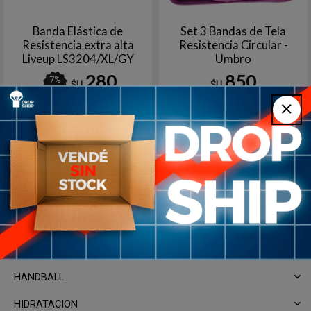
Banda Elástica de
Set 3 Bandas de Tela
Resistencia extra alta
Resistencia Circular -
Liveup LS3204/XL/GY
Umbro
280
850
7
%
$U
$U
OFF
Gris
ACUATICO
BASKETBALL
BEACH TENNIS
FUTBOL
GIMNASIA ARTISTICA
HANDBALL
HIDRATACION