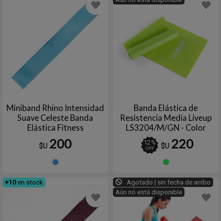
Miniband Rhino Intensidad
Banda Elástica de
Suave Celeste Banda
Resistencia Media Liveup
Elástica Fitness
LS3204/M/GN - Color
Entrenamiento
Verde
200
220
12
%
$U
$U
OFF
Celeste
Verde
+10
en stock
Agotado | sin fecha de arribo
Aún no está disponible