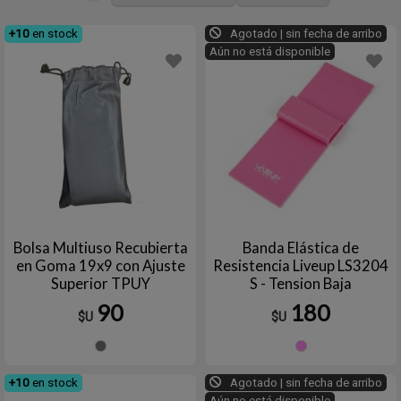
+10
en stock
Agotado | sin fecha de arribo
Aún no está disponible
Bolsa Multiuso Recubierta
Banda Elástica de
en Goma 19x9 con Ajuste
Resistencia Liveup LS3204
Superior TPUY
S - Tension Baja
90
180
$U
$U
Gris
ROSA
+10
en stock
Agotado | sin fecha de arribo
Aún no está disponible