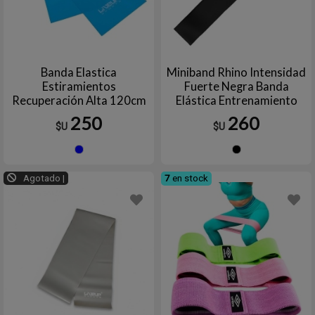
Banda Elastica
Miniband Rhino Intensidad
Estiramientos
Fuerte Negra Banda
Recuperación Alta 120cm
Elástica Entrenamiento
LIVEPRO
Fitness
250
260
$U
$U
Azul
Negro
Agotado |
7
en stock