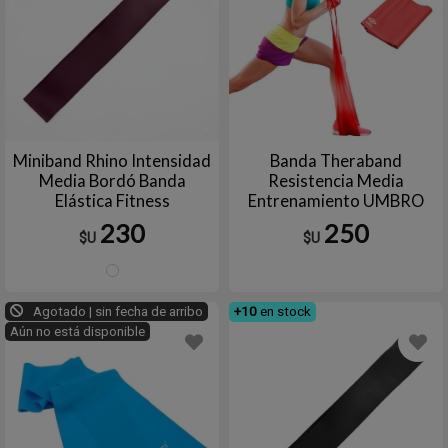
Miniband Rhino Intensidad
Banda Theraband
Media Bordó Banda
Resistencia Media
Elástica Fitness
Entrenamiento UMBRO
Entrenamiento
230
250
$U
$U
BORDO
Agotado | sin fecha de arribo
+10
en stock
Aún no está disponible