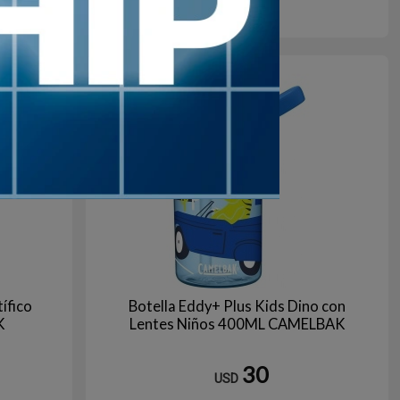
NSPARENTE
ioleta
UNICORNIOS
MUSICALES
2
en stock
ífico
Botella Eddy+ Plus Kids Dino con
K
Lentes Niños 400ML CAMELBAK
30
USD