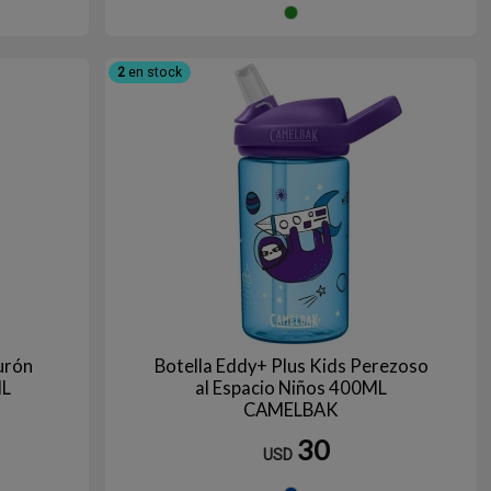
ENTIFICO
DINO
LENTE
2
en stock
urón
Botella Eddy+ Plus Kids Perezoso
ML
al Espacio Niños 400ML
CAMELBAK
30
USD