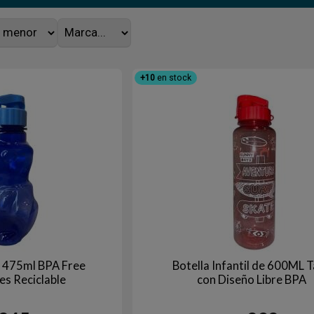
+10
en stock
o 475ml BPA Free
Botella Infantil de 600ML 
es Reciclable
con Diseño Libre BPA