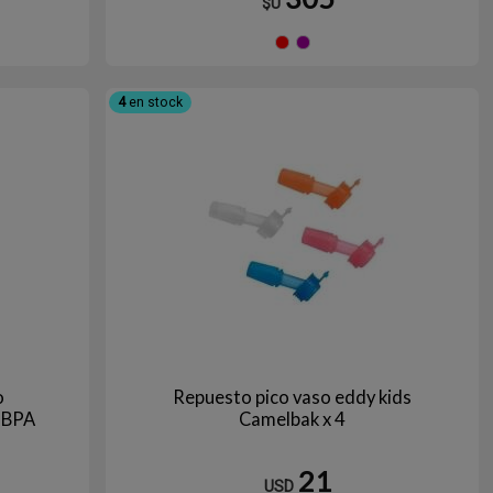
$U
erde
ROJA
Violeta
4
en stock
o
Repuesto pico vaso eddy kids
 BPA
Camelbak x 4
21
USD