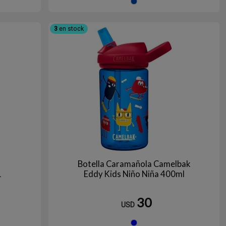
BURONES
AZUL/VIOLETA
3
en stock
Botella Caramañola Camelbak
L
Eddy Kids Niño Niña 400ml
30
USD
RIPOSA
Azul