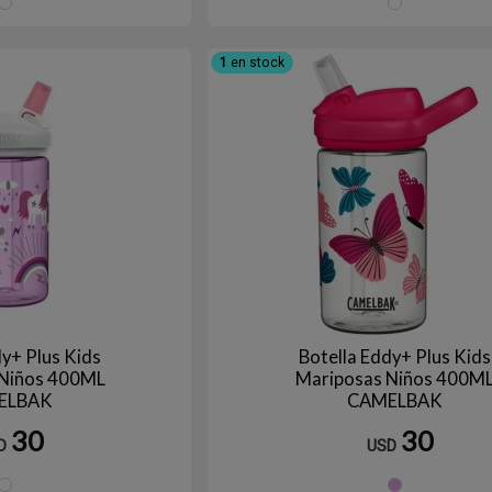
ESPACIO
TI
1
en stock
dy+ Plus Kids
Botella Eddy+ Plus Kids
 Niños 400ML
Mariposas Niños 400M
ELBAK
CAMELBAK
30
30
D
USD
UNICORNIOS
MA