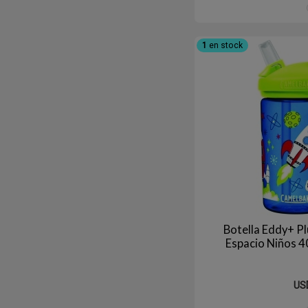
1
en stock
Botella Eddy+ P
Espacio Niños
US