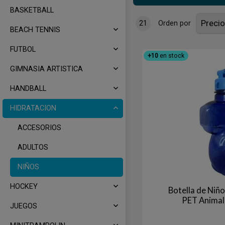
BASKETBALL
21
Orden por
BEACH TENNIS
FUTBOL
+10
en stock
GIMNASIA ARTISTICA
HANDBALL
HIDRATACION
ACCESORIOS
ADULTOS
NIÑOS
HOCKEY
Botella de Niñ
PET Animal
JUEGOS