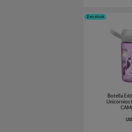
2
en stock
Botella Ed
Unicornios
CAM
US