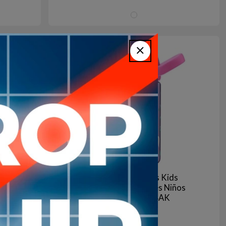
ul
MULTICOLOR
Agotado | sin fecha de arribo
Aún no está disponible
bak
Botella Eddy+ Plus Kids
00ml
Unicornios Musicales Niños
400ML CAMELBAK
30
USD