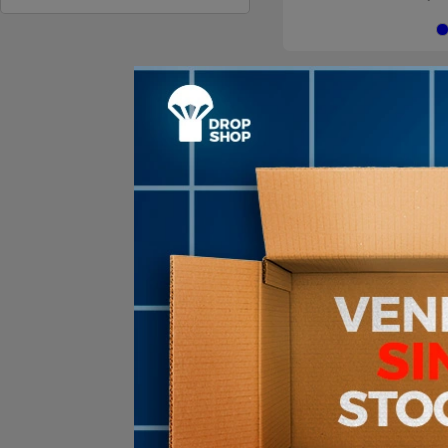
2
en stock
Kit de valvul
caramañol
US