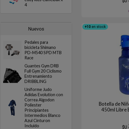
$U
4
+10
en stock
Nuevos
Pedales para
bicicleta Shimano
PD-M540 SPD MTB
Race
Guantes Gym DRB
Full Gym 20 Ciclismo
Entrenamiento
DRIBBLING
Uniforme Judo
Adidas Evolution con
Correa Algodon
Botella de Ni
Poliester
450ml Libre 
Principiantes
Intermedios Blanco
Azul Cinturon
Incluido
$U