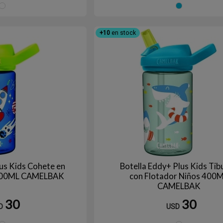
ARCOIRIS
CI
+10
en stock
lus Kids Cohete en
Botella Eddy+ Plus Kids Tib
 400ML CAMELBAK
con Flotador Niños 400
CAMELBAK
30
30
D
USD