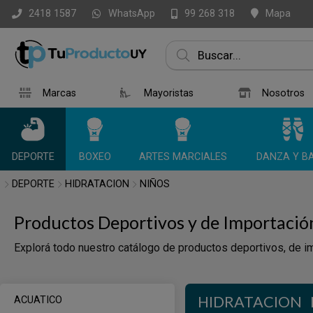
WhatsApp
Mapa
2418 1587
99 268 318
Marcas
Mayoristas
Nosotros
DEPORTE
BOXEO
ARTES MARCIALES
DANZA Y BA
DEPORTE
HIDRATACION
NIÑOS
Productos Deportivos y de Importació
Explorá todo nuestro catálogo de productos deportivos, de im
HIDRATACION
ACUATICO