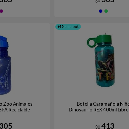
$U
Violeta
Azul
V
+10
en stock
ño Zoo Animales
Botella Caramañola Niñ
BPA Reciclable
Dinosaurio REX 400ml Libre
305
413
$U