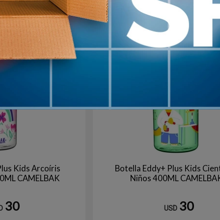
TRANSPARENTE
TRA
V
4
en stock
lus Kids Arcoíris
Botella Eddy+ Plus Kids Cient
 400ML CAMELBAK
Niños 400ML CAMELBA
30
30
D
USD