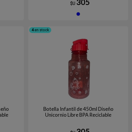
305
$U
ioleta
Azul
4
en stock
iseño
Botella Infantil de 450ml Diseño
able
Unicornio Libre BPA Reciclable
305