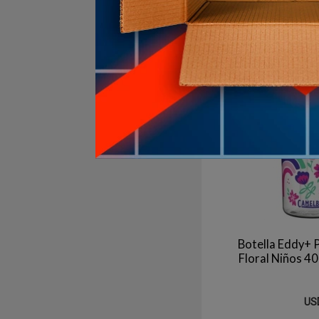
1
en stock
Botella Eddy+ P
Floral Niños
US