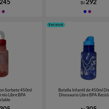
245
292
$U
Azul
Violeta
Azul
V
5
en stock
 con Sorbete 450ml
Botella Infantil de 450ml D
rnio Libre BPA
Dinosaurio Libre BPA Recicl
clable
305
305