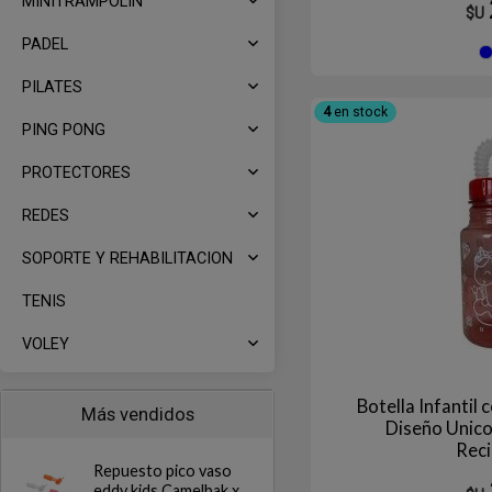
MINITRAMPOLIN
$U
PADEL
PILATES
4
en stock
PING PONG
PROTECTORES
REDES
SOPORTE Y REHABILITACION
TENIS
VOLEY
Botella Infantil
Más vendidos
Diseño Unico
Reci
Repuesto pico vaso
eddy kids Camelbak x