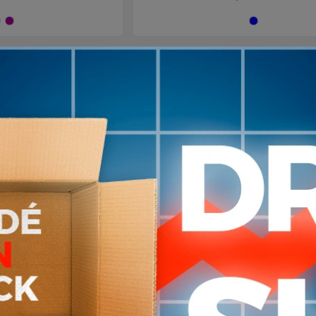
Azul
Violeta
Az
1
en stock
a de repuesto de
Botella Caramañola Camel
a eddy kids
chut mag Kids Niño Niña 4
24
29
D
USD