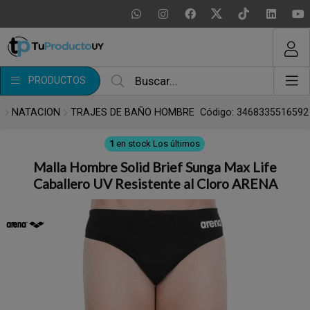
MI COMPRA
¿Tienes cupón de descuento?
PRODUCTOS
Aplicar
NATACION
TRAJES DE BAÑO HOMBRE
Código: 3468335516592
1
en stock
Los últimos
Malla Hombre Solid Brief Sunga Max Life
Caballero UV Resistente al Cloro ARENA