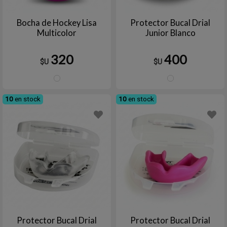
Bocha de Hockey Lisa
Protector Bucal Drial
Multicolor
Junior Blanco
320
400
$U
$U
Blanco
Blanc
10
en stock
10
en stock
Protector Bucal Drial
Protector Bucal Drial