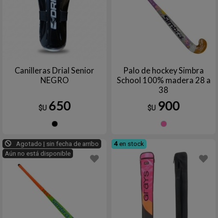
Canilleras Drial Senior
Palo de hockey Simbra
NEGRO
School 100% madera 28 a
38
650
900
$U
$U
Negro
ROSA/
Agotado | sin fecha de arribo
4
en stock
Aún no está disponible