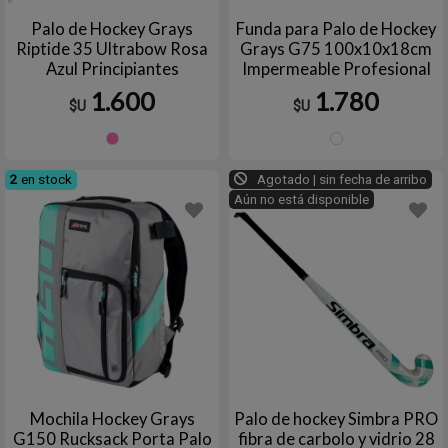
Palo de Hockey Grays
Funda para Palo de Hockey
Riptide 35 Ultrabow Rosa
Grays G75 100x10x18cm
Azul Principiantes
Impermeable Profesional
1.600
1.780
$U
$U
ROSA/AZUL
Azul
marino
2
en stock
Agotado | sin fecha de arribo
Aún no está disponible
Mochila Hockey Grays
Palo de hockey Simbra PRO
G150 Rucksack Porta Palo
fibra de carbolo y vidrio 28