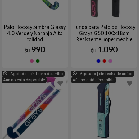
Palo Hockey Simbra Glassy
Funda para Palo de Hockey
4.0 Verde y Naranja Alta
Grays G50 100x18cm
calidad
Resistente Impermeable
990
1.090
$U
$U
ROSA/AZUL
VERDE/CELESTE/NARJ
Azul
Rojo
RO
Agotado | sin fecha de arribo
Agotado | sin fecha de arribo
Aún no está disponible
Aún no está disponible