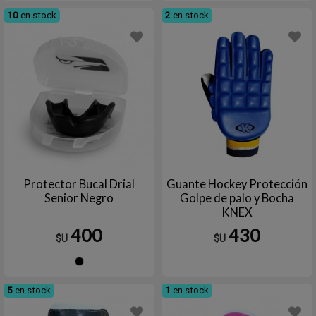
10
en stock
2
en stock
Protector Bucal Drial
Guante Hockey Protección
Senior Negro
Golpe de palo y Bocha
KNEX
400
430
$U
$U
Negro
5
en stock
1
en stock