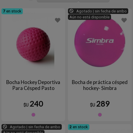
7
en stock
Agotado | sin fecha de arribo
Aún no está disponible
Bocha Hockey Deportiva
Bocha de práctica césped
Para Césped Pasto
hockey- Simbra
240
289
$U
$U
ROSA
ROSA
Agotado | sin fecha de arribo
2
en stock
Aún no está disponible