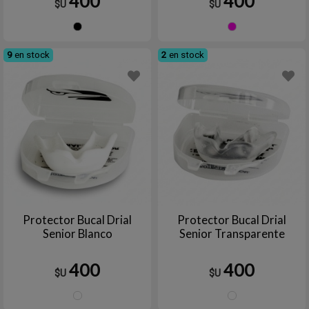
400
400
$U
$U
Negro
Fucsia
9
en stock
2
en stock
Protector Bucal Drial
Protector Bucal Drial
Senior Blanco
Senior Transparente
400
400
$U
$U
Blanco
TRAN