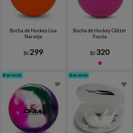
Bocha de Hockey Lisa
Bocha de Hockey Glitter
Naranja
Fucsia
299
320
$U
$U
Fucsia
3
en stock
6
en stock