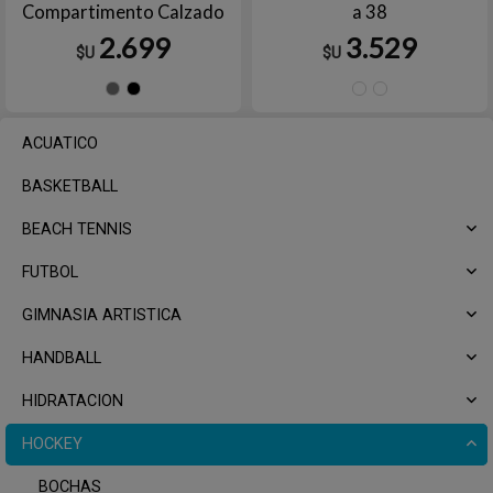
Compartimento Calzado
a 38
Laptop
2.699
3.529
$U
$U
Gris
Negro
37.5
38
ACUATICO
BASKETBALL
BEACH TENNIS
FUTBOL
GIMNASIA ARTISTICA
HANDBALL
HIDRATACION
HOCKEY
BOCHAS