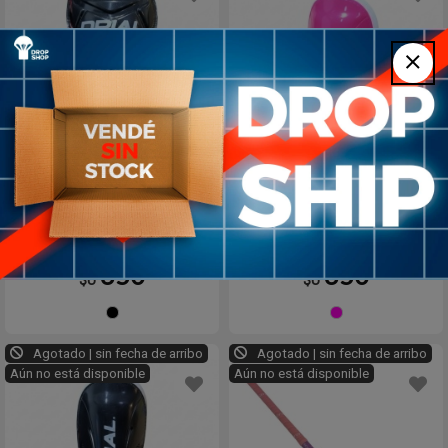
Canilleras Drial Junior ?
Canilleras Drial Senior
Protección Inferior
FUCSIA
650
650
$U
$U
Negro
Fucsia
Agotado | sin fecha de arribo
Agotado | sin fecha de arribo
Aún no está disponible
Aún no está disponible