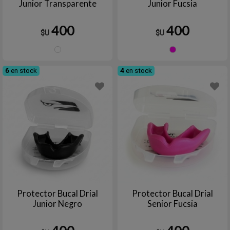
Junior Transparente
Junior Fucsia
400
400
$U
$U
TRANSPARENTE
Fucsia
6
en stock
4
en stock
Protector Bucal Drial
Protector Bucal Drial
Junior Negro
Senior Fucsia