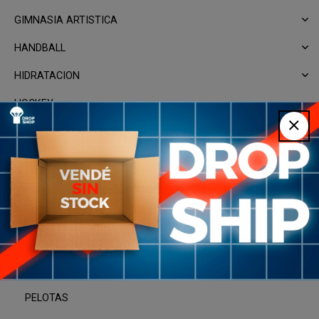
GIMNASIA ARTISTICA
HANDBALL
HIDRATACION
HOCKEY
JUEGOS
MINITRAMPOLIN
PADEL
PILATES
PING PONG
PALETAS
PELOTAS