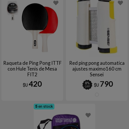
Raqueta de Ping Pong ITTF
Red ping pong automatica
con Hule Tenis de Mesa
ajustes maximo160 cm
FIT2
Sensei
420
790
8
%
$U
$U
OFF
Blanc
5
en stock