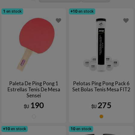
1
en stock
+10
en stock
Paleta De Ping Pong 1
Pelotas Ping Pong Pack 6
Estrellas Tenis De Mesa
Set Bolas Tenis Mesa FIT2
Sensei
190
275
$U
$U
NEGRO/ROJO
Naran
+10
en stock
10
en stock