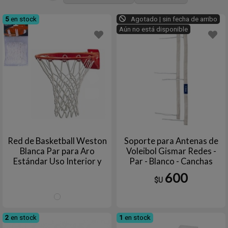
5
en stock
Agotado | sin fecha de arribo
Aún no está disponible
Red de Basketball Weston
Soporte para Antenas de
Blanca Par para Aro
Voleibol Gismar Redes -
Estándar Uso Interior y
Par - Blanco - Canchas
Exterior
Profesionales y
600
$U
Recreativas
Blanco
2
en stock
1
en stock