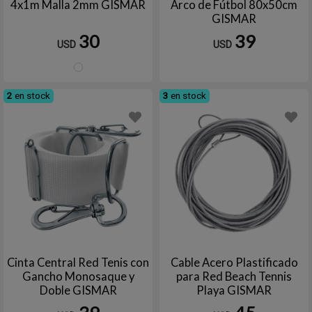
4x1m Malla 2mm GISMAR
Arco de Fútbol 80x50cm
GISMAR
30
39
USD
USD
Blanco
2
en stock
3
en stock
Cinta Central Red Tenis con
Cable Acero Plastificado
Gancho Monosaque y
para Red Beach Tennis
Doble GISMAR
Playa GISMAR