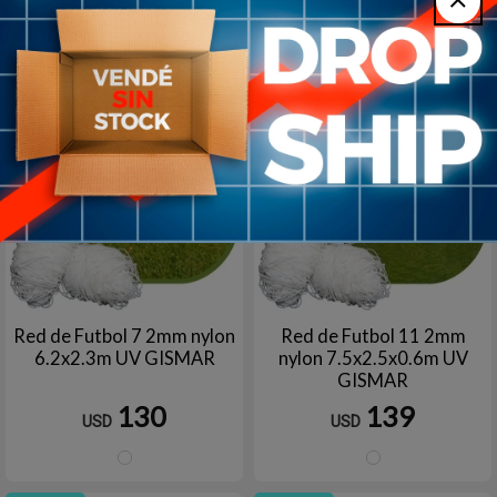
3
en stock
1
en stock
Red de Futbol 7 2mm nylon
Red de Futbol 11 2mm
6.2x2.3m UV GISMAR
nylon 7.5x2.5x0.6m UV
GISMAR
130
139
USD
USD
Blanco
Blanc