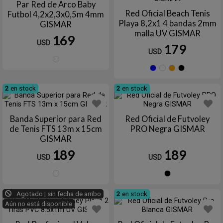
Par Red de Arco Baby
Red Oficial Beach Tenis
Futbol 4,2x2,3x0,5m 4mm
Playa 8,2x1 4 bandas 2mm
GISMAR
malla UV GISMAR
169
USD
179
USD
Blanco
Azul
Blanco
Nara
N
2
en stock
2
en stock
Banda Superior para Red
Red Oficial de Futvoley
de Tenis FTS 13m x 15cm
PRO Negra GISMAR
GISMAR
189
189
USD
USD
Blanco
Negro
Agotado | sin fecha de arribo
2
en stock
Aún no está disponible