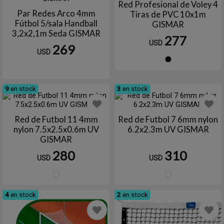
Red Profesional de Voley 4
Par Redes Arco 4mm
Tiras de PVC 10x1m
Fútbol 5/sala Handball
GISMAR
3,2x2,1m Seda GISMAR
277
USD
269
USD
Negro
9
en stock
3
en stock
Red de Futbol 11 4mm
Red de Futbol 7 6mm nylon
nylon 7.5x2.5x0.6m UV
6.2x2.3m UV GISMAR
GISMAR
280
310
USD
USD
Blanco
Blanc
4
en stock
2
en stock