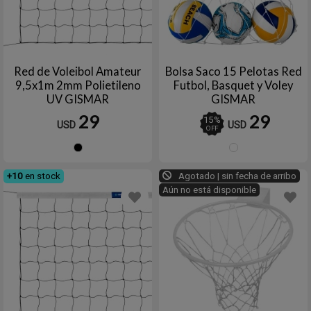
Red de Voleibol Amateur
Bolsa Saco 15 Pelotas Red
9,5x1m 2mm Polietileno
Futbol, Basquet y Voley
UV GISMAR
GISMAR
29
29
15
%
USD
USD
OFF
Negro
Blanc
+10
en stock
Agotado | sin fecha de arribo
Aún no está disponible