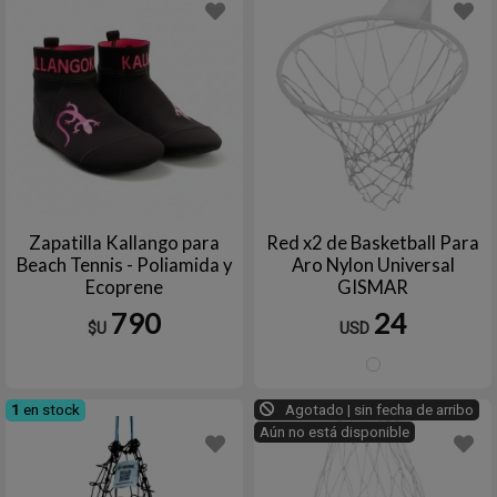
Zapatilla Kallango para
Red x2 de Basketball Para
Beach Tennis - Poliamida y
Aro Nylon Universal
Ecoprene
GISMAR
790
24
$U
USD
Blanc
1
en stock
Agotado | sin fecha de arribo
Aún no está disponible