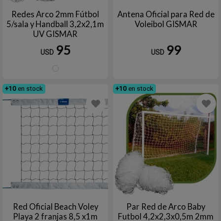
Redes Arco 2mm Fútbol
Antena Oficial para Red de
5/sala y Handball 3,2x2,1m
Voleibol GISMAR
UV GISMAR
95
99
USD
USD
Blanco
+10
en stock
+10
en stock
Red Oficial Beach Voley
Par Red de Arco Baby
Playa 2 franjas 8,5 x1m
Futbol 4,2x2,3x0,5m 2mm