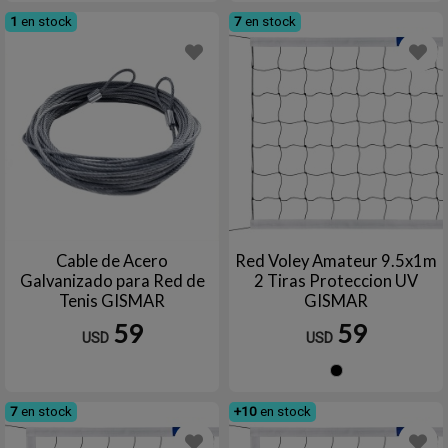
1
en stock
7
en stock
Cable de Acero
Red Voley Amateur 9.5x1m
Galvanizado para Red de
2 Tiras Proteccion UV
Tenis GISMAR
GISMAR
59
59
USD
USD
Negro
7
en stock
+10
en stock