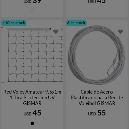
39
45
USD
USD
Blanco
+10
en stock
3
en stock
Red Voley Amateur 9.5x1m
Cable de Acero
1 Tira Proteccion UV
Plastificado para Red de
GISMAR
Voleibol GISMAR
45
55
USD
USD
Negro