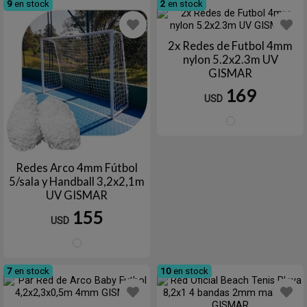
9
en stock
2
en stock
2x Redes de Futbol 4mm
nylon 5.2x2.3m UV
GISMAR
169
USD
Blanc
Redes Arco 4mm Fútbol
5/sala y Handball 3,2x2,1m
UV GISMAR
155
USD
Blanco
7
en stock
10
en stock