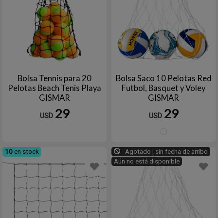
Bolsa Tennis para 20
Bolsa Saco 10 Pelotas Red
Pelotas Beach Tenis Playa
Futbol, Basquet y Voley
GISMAR
GISMAR
29
29
USD
USD
Blanc
10
en stock
Agotado | sin fecha de arribo
Aún no está disponible