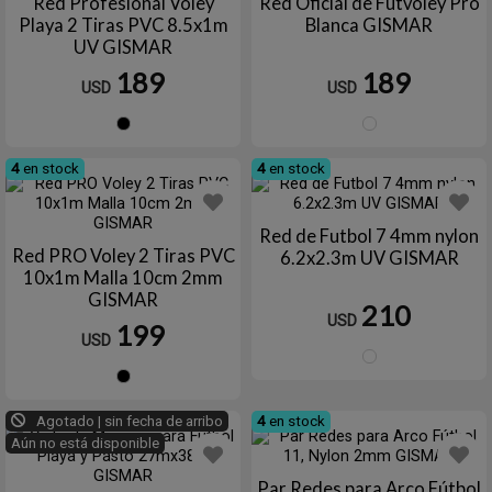
Red Profesional Voley
Red Oficial de Futvoley Pro
Playa 2 Tiras PVC 8.5x1m
Blanca GISMAR
UV GISMAR
189
189
USD
USD
Negro
Blanc
4
en stock
4
en stock
Red de Futbol 7 4mm nylon
Red PRO Voley 2 Tiras PVC
6.2x2.3m UV GISMAR
10x1m Malla 10cm 2mm
GISMAR
210
USD
199
USD
Blanc
Negro
Agotado | sin fecha de arribo
4
en stock
Aún no está disponible
Par Redes para Arco Fútbol