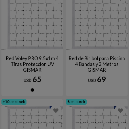
Red Voley PRO 9.5x1m 4
Red de Biribol para Piscina
Tiras Proteccion UV
4 Bandas y 3 Metros
GISMAR
GISMAR
65
69
USD
USD
Negro
+10
en stock
6
en stock