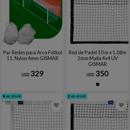
Par Redes para Arco Fútbol
Red de Padel 10 m x 1,08m
11, Nylon 4mm GISMAR
2mm Malla 4x4 UV
GISMAR
329
350
USD
USD
Negro
6
en stock
2
en stock