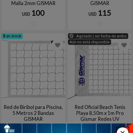
Malla 2mm GISMAR
GISMAR
100
115
USD
USD
Blanco
Blanc
5
en stock
Agotado | sin fecha de arribo
Aún no está disponible
Red de Biribol para Piscina,
Red Oficial Beach Tenis
5 Metros 2 Bandas
Playa 8,50m x 1m Pro
GISMAR
Gismar Redes UV
119
120
USD
USD