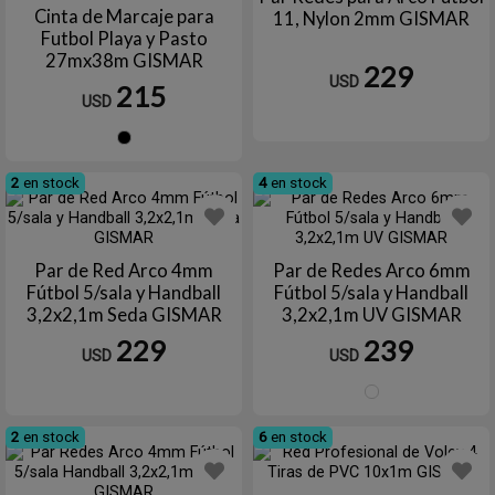
Cinta de Marcaje para
11, Nylon 2mm GISMAR
Futbol Playa y Pasto
27mx38m GISMAR
229
USD
215
USD
Negro
2
en stock
4
en stock
Par de Red Arco 4mm
Par de Redes Arco 6mm
Fútbol 5/sala y Handball
Fútbol 5/sala y Handball
3,2x2,1m Seda GISMAR
3,2x2,1m UV GISMAR
229
239
USD
USD
Blanc
2
en stock
6
en stock