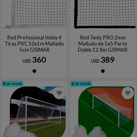
Red Profesional Voley 4
Red Tenis PRO 2mm
Tiras PVC 10x1m Mallado
Mallado de 5x5 Parte
5cm GISMAR
Doble 12.8m GISMAR
360
389
USD
USD
Negro
Negro
6
en stock
2
en stock