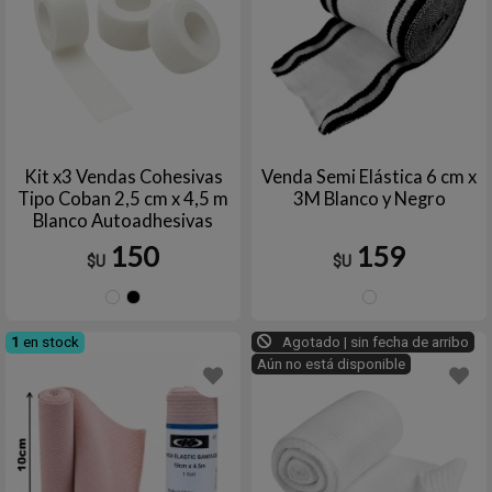
Kit x3 Vendas Cohesivas
Venda Semi Elástica 6 cm x
Tipo Coban 2,5 cm x 4,5 m
3M Blanco y Negro
Blanco Autoadhesivas
150
159
$U
$U
Blanco
Negro
Blanc
1
en stock
Agotado | sin fecha de arribo
Aún no está disponible