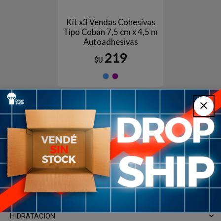
Kit x3 Vendas Cohesivas
Tipo Coban 7,5 cm x 4,5 m
Autoadhesivas
219
$U
Celeste
Violeta
ACUATICO
BASKETBALL
BEACH TENNIS
FUTBOL
GIMNASIA ARTISTICA
HANDBALL
HIDRATACION