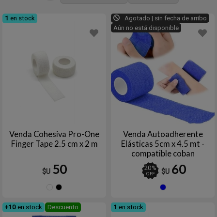
1
en stock
Agotado | sin fecha de arribo
Aún no está disponible
Venda Cohesiva Pro-One
Venda Autoadherente
Finger Tape 2.5 cm x 2 m
Elásticas 5cm x 4.5 mt -
compatible coban
50
60
20
%
$U
$U
OFF
Blanco
Negro
Azul
+10
en stock
Descuento
1
en stock