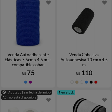
Venda Autoadherente
Venda Cohesiva
Elásticas 7.5cm x 4.5 mt -
Autoadhesiva 10 cm x 4.5
compatible coban
m
75
110
$U
$U
Celeste
Violeta
BORDO
Beige
Blanco
Cele
N
Agotado | sin fecha de arribo
1
en stock
Aún no está disponible