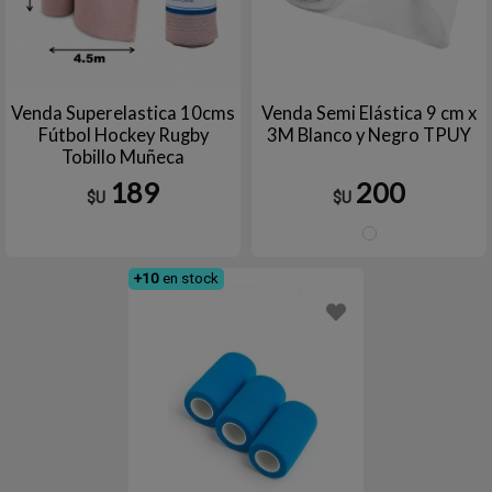
Venda Superelastica 10cms
Venda Semi Elástica 9 cm x
Fútbol Hockey Rugby
3M Blanco y Negro TPUY
Tobillo Muñeca
189
200
$U
$U
Blanc
+10
en stock