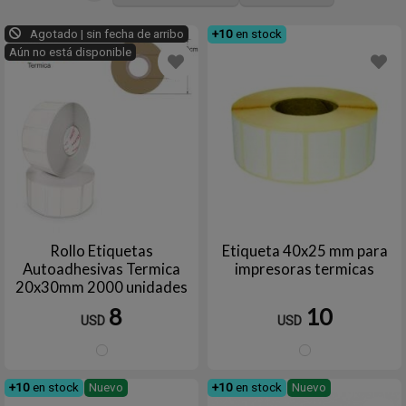
Agotado | sin fecha de arribo
+10
en stock
Aún no está disponible
Rollo Etiquetas
Etiqueta 40x25 mm para
Autoadhesivas Termica
impresoras termicas
20x30mm 2000 unidades
8
10
USD
USD
Blanco
Blanc
+10
en stock
Nuevo
+10
en stock
Nuevo