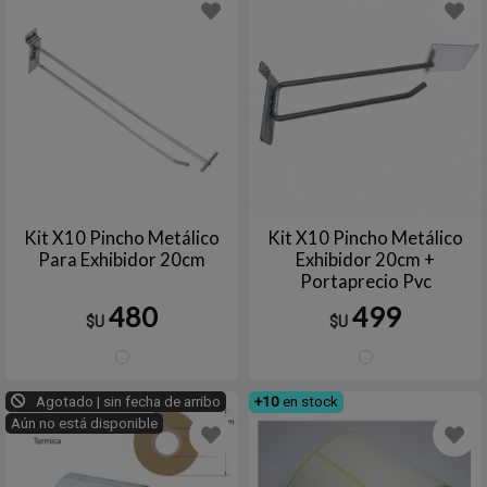
Kit X10 Pincho Metálico
Kit X10 Pincho Metálico
Para Exhibidor 20cm
Exhibidor 20cm +
Portaprecio Pvc
480
499
$U
$U
Plata
Plata
Agotado | sin fecha de arribo
+10
en stock
Aún no está disponible