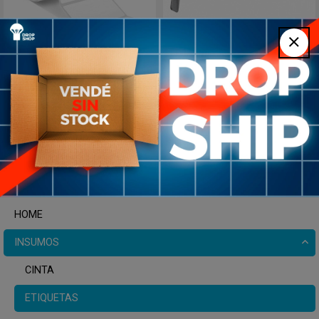
Rollo Etiquetas
Kit X50 Pincho Metálico
Autoadhesivas Termica
Exhibidor 20cm +
80x50mm 1000 unidades
Portaprecio Pvc
25
2.100
USD
$U
Blanco
Plata
AROMATIZADORES
HOME
INSUMOS
CINTA
ETIQUETAS