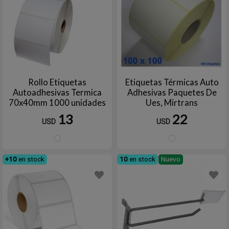
Rollo Etiquetas
Etiquetas Térmicas Auto
Autoadhesivas Termica
Adhesivas Paquetes De
70x40mm 1000 unidades
Ues, Mirtrans
13
22
USD
USD
Blanco
Blanc
+10
en stock
10
en stock
Nuevo