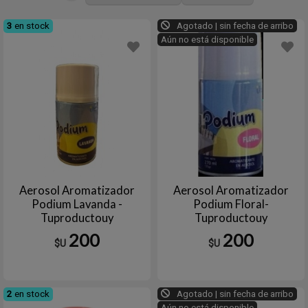
3
en stock
Agotado | sin fecha de arribo
Aún no está disponible
Aerosol Aromatizador
Aerosol Aromatizador
Podium Lavanda -
Podium Floral-
Tuproductouy
Tuproductouy
200
200
$U
$U
2
en stock
Agotado | sin fecha de arribo
Aún no está disponible