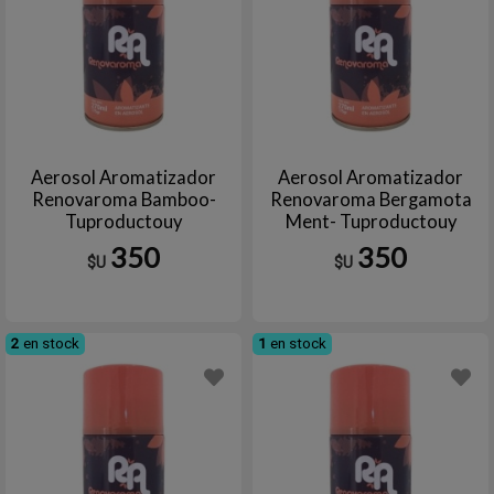
Aerosol Aromatizador
Aerosol Aromatizador
Renovaroma Bamboo-
Renovaroma Bergamota
Tuproductouy
Ment- Tuproductouy
350
350
$U
$U
2
en stock
1
en stock