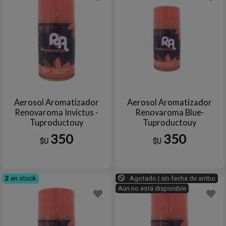
Aerosol Aromatizador
Aerosol Aromatizador
Renovaroma Invictus -
Renovaroma Blue-
Tuproductouy
Tuproductouy
350
350
$U
$U
2
en stock
Agotado | sin fecha de arribo
Aún no está disponible