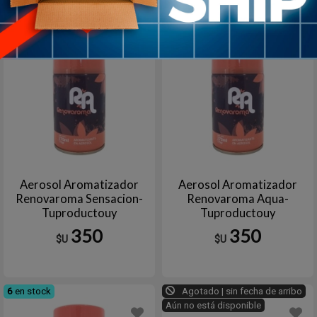
Agotado | sin fecha de arribo
Agotado | sin fecha de arribo
Aún no está disponible
Aún no está disponible
Aerosol Aromatizador
Aerosol Aromatizador
Renovaroma Sensacion-
Renovaroma Aqua-
Tuproductouy
Tuproductouy
350
350
$U
$U
6
en stock
Agotado | sin fecha de arribo
Aún no está disponible