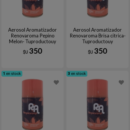
Aerosol Aromatizador
Aerosol Aromatizador
Renovaroma Pepino
Renovaroma Brisa citrica-
Melon- Tuproductouy
Tuproductouy
350
350
$U
$U
1
en stock
3
en stock