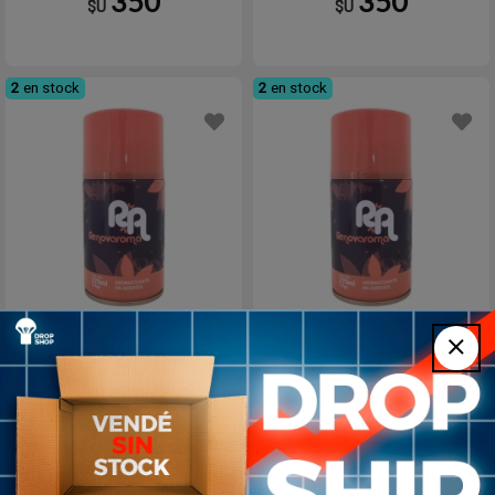
350
350
$U
$U
2
en stock
2
en stock
Aerosol Aromatizador
Aerosol Aromatizador
Renovaroma Lima-
Renovaroma Melon
Tuproductouy
Papaya- Tuproductouy
350
350
$U
$U