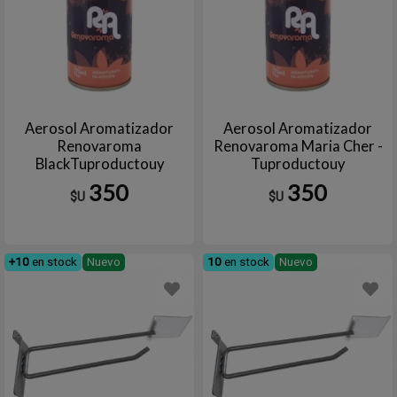
Aerosol Aromatizador
Aerosol Aromatizador
Renovaroma
Renovaroma Maria Cher -
BlackTuproductouy
Tuproductouy
350
350
$U
$U
+10
en stock
Nuevo
10
en stock
Nuevo