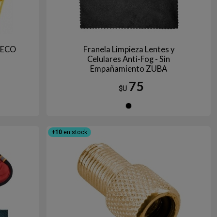
 ECO
Franela Limpieza Lentes y
Celulares Anti-Fog - Sin
Empañamiento ZUBA
75
$U
llo
anco
Rojo
Negro
+10
en stock