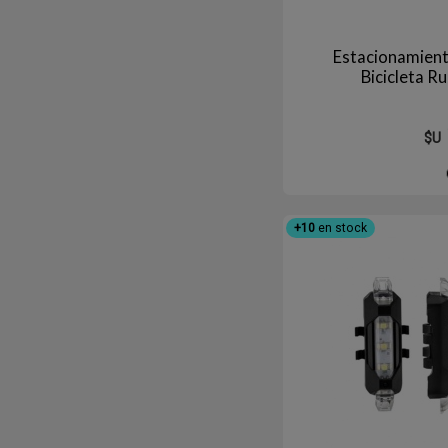
Estacionamien
Bicicleta R
$U
+10
en stock