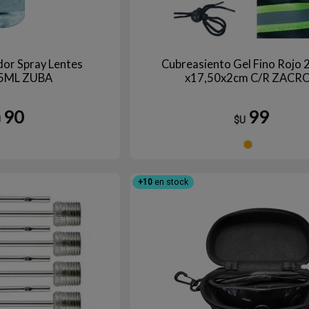
dor Spray Lentes
Cubreasiento Gel Fino Rojo 
 35ML ZUBA
x17,50x2cm C/R ZACR
90
99
U
$U
Na
+10
en stock