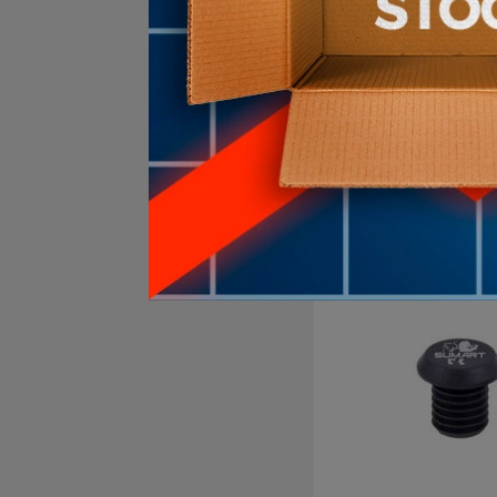
Kit Limpiado
Cadena Bi
$U
+10
en stock