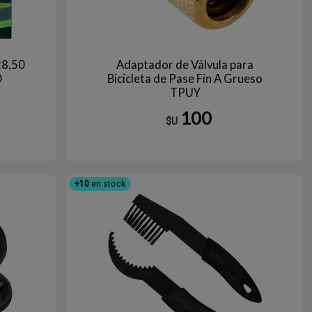
28,50
Adaptador de Válvula para
O
Bicicleta de Pase Fin A Grueso
TPUY
100
$U
ranja
+10
en stock