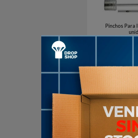
Pinchos Para I
uni
$U
+10
en stock