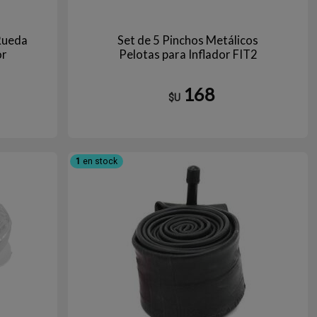
Rueda
Set de 5 Pinchos Metálicos
or
Pelotas para Inflador FIT2
168
$U
gro
1
en stock