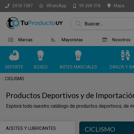
WhatsApp
Mapa
2418 1587
99 268 318
Marcas
Mayoristas
Nosotros
DEPORTE
BOXEO
ARTES MARCIALES
DANZA Y BA
CICLISMO
Productos Deportivos y de Importació
Explorá todo nuestro catálogo de productos deportivos, de im
CICLISMO
ACEITES Y LUBRICANTES