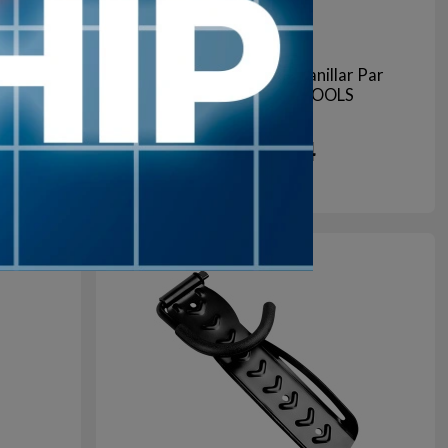
 Par
Tapón de Manubrio Manillar Par
17mm SUMART TOOLS
4
33
%
USD
OFF
gro
Negro
+10
en stock