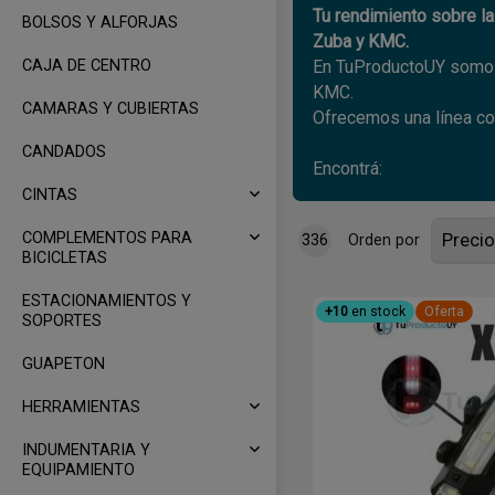
Tu rendimiento sobre l
BOLSOS Y ALFORJAS
Zuba y KMC.
CAJA DE CENTRO
En TuProductoUY somos 
KMC.
CAMARAS Y CUBIERTAS
Ofrecemos una línea com
CANDADOS
Encontrá:
– Componentes y repues
CINTAS
– Accesorios: luces, in
COMPLEMENTOS PARA
336
Orden por
– Indumentaria y artícu
BICICLETAS
– Ciclismo infantil y u
ESTACIONAMIENTOS Y
+10
en stock
Oferta
Todo lo que necesitás pa
SOPORTES
GUAPETON
HERRAMIENTAS
INDUMENTARIA Y
EQUIPAMIENTO