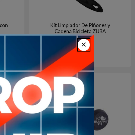
 con
Kit Limpiador De Piñones y
Cadena Bicicleta ZUBA
130
$U
gro
Negro
+10
en stock