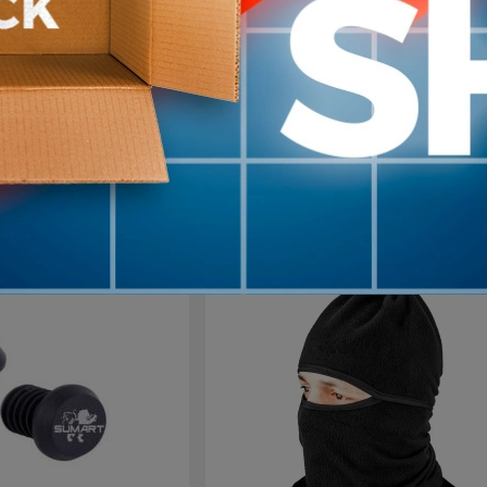
r De Piñones y
Tapón de Manubrio Manillar
cicleta ZUBA
19mm SUMART TOOLS
150
4
33
%
USD
OFF
Azul
Ne
+10
en stock