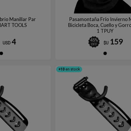
rio Manillar Par
Pasamontaña Frío Invierno
ART TOOLS
Bicicleta Boca, Cuello y Gorr
1 TPUY
4
159
45
%
USD
$U
OFF
Negro
Ne
+10
en stock