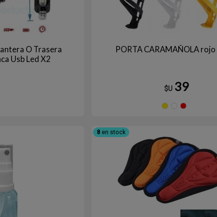
elantera O Trasera
PORTA CARAMAÑOLA rojo
nca Usb Led X2
39
$U
Amari
Bl
8
en stock