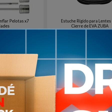
nflar Pelotas x7
Estuche Rígido para Lentes
dades
Cierre de EVA ZUBA
100
130
$U
Plata
Ne
+10
en stock