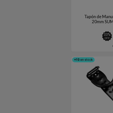
Tapón de Manub
20mm SUM
33
%
OFF
+10
en stock