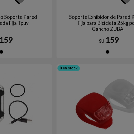
to Soporte Pared
Soporte Exhibidor de Pared 
ueda Fija Tpuy
Fija para Bicicleta 25kg p
Gancho ZUBA
159
159
$U
Negro
Ne
3
en stock