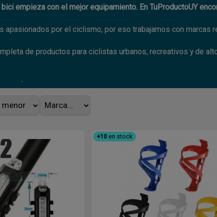
a bici empieza con el mejor equipamiento. En TuProductoUY encon
apasionados por el ciclismo, por eso trabajamos con marcas re
pleta de productos para ciclistas urbanos, recreativos y de alt
tos: frenos, pastillas, coronas, cadenas, cámaras
fladores, portacaramañolas, herramientas, lubricantes
los de seguridad: guantes, lentes, cascos
rbano con productos prácticos y duraderos
+10
en stock
ra entrenar, competir o disfrutar del ciclismo, lo encontrás acá.