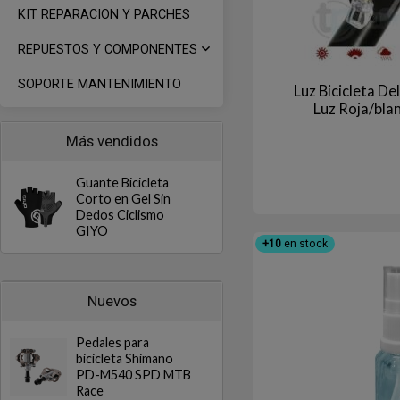
KIT REPARACION Y PARCHES
REPUESTOS Y COMPONENTES
SOPORTE MANTENIMIENTO
Luz Bicicleta D
Luz Roja/bla
Más vendidos
Guante Bicicleta
Corto en Gel Sin
Dedos Ciclismo
GIYO
+10
en stock
Nuevos
Pedales para
bicicleta Shimano
PD-M540 SPD MTB
Race