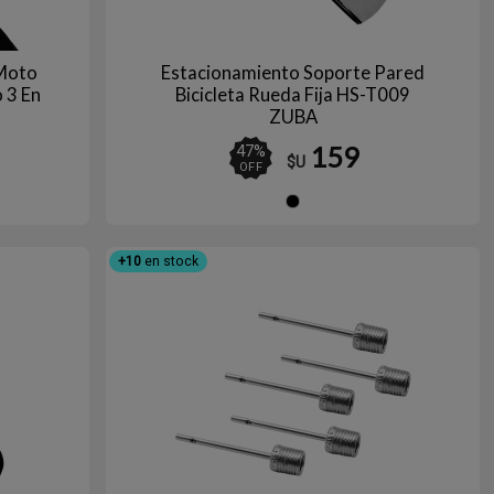
 Moto
Estacionamiento Soporte Pared
o 3 En
Bicicleta Rueda Fija HS-T009
ZUBA
159
47
%
$U
OFF
gro
Negro
+10
en stock