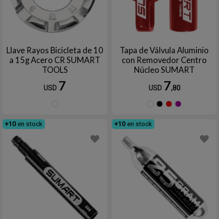
Llave Rayos Bicicleta de 10
Tapa de Válvula Aluminio
a 15g Acero CR SUMART
con Removedor Centro
TOOLS
Núcleo SUMART
7
7
USD
USD
,80
Plata
Dorado
Negro
Rojo
Vi
+10
en stock
+10
en stock