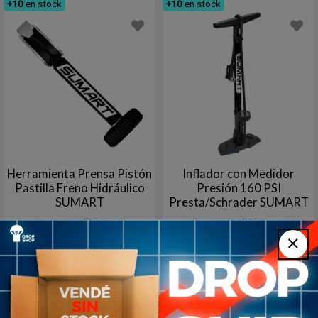
+10
en stock
+10
en stock
Herramienta Prensa Pistón
Inflador con Medidor
Pastilla Freno Hidráulico
Presión 160 PSI
SUMART
Presta/Schrader SUMART
TOOLS
38
39
USD
USD
Azul
Negro
Rojo
ROSA
Negro
Agotado | sin fecha de arribo
+10
en stock
Aún no está disponible