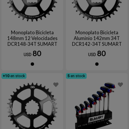
Monoplato Bicicleta
Monoplato Bicicleta
148mm 12 Velocidades
Aluminio 142mm 34T
DCR148-34T SUMART
DCR142-34T SUMART
TOOLS
80
80
USD
USD
Negro
Negro
+10
en stock
5
en stock