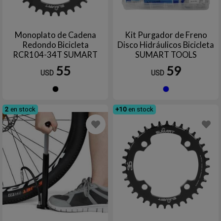
Monoplato de Cadena
Kit Purgador de Freno
Redondo Bicicleta
Disco Hidráulicos Bicicleta
RCR104-34T SUMART
SUMART TOOLS
TOOLS
55
59
USD
USD
Negro
Azul
2
en stock
+10
en stock