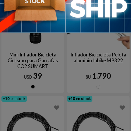
Mini Inflador Bicicleta
Inflador Bicicicleta Pelota
Ciclismo para Garrafas
aluminio Inbike MP322
CO2 SUMART
39
1.790
USD
$U
Negro
Plata
+10
en stock
+10
en stock