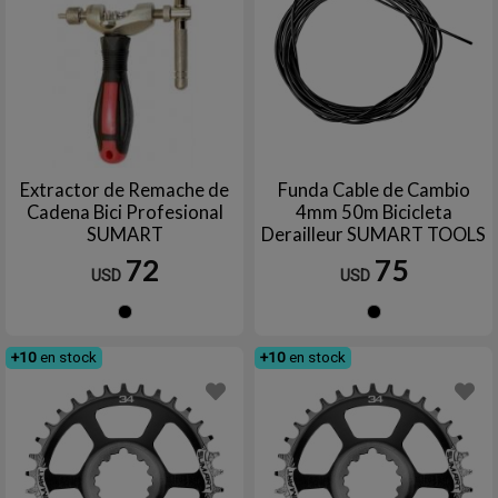
Extractor de Remache de
Funda Cable de Cambio
Cadena Bici Profesional
4mm 50m Bicicleta
SUMART
Derailleur SUMART TOOLS
72
75
USD
USD
Negro
Negro
+10
en stock
+10
en stock