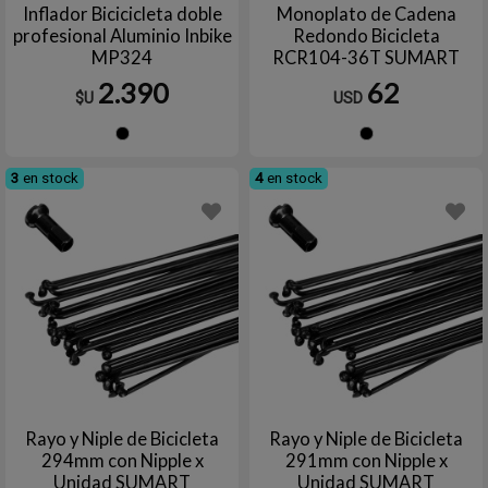
Inflador Bicicicleta doble
Monoplato de Cadena
profesional Aluminio Inbike
Redondo Bicicleta
MP324
RCR104-36T SUMART
TOOLS
2.390
62
$U
USD
Negro
Negro
3
en stock
4
en stock
Rayo y Niple de Bicicleta
Rayo y Niple de Bicicleta
294mm con Nipple x
291mm con Nipple x
Unidad SUMART
Unidad SUMART