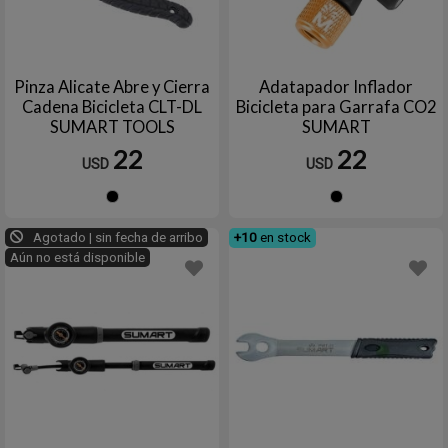
Pinza Alicate Abre y Cierra
Adatapador Inflador
Cadena Bicicleta CLT-DL
Bicicleta para Garrafa CO2
SUMART TOOLS
SUMART
22
22
USD
USD
Negro
Negro
Agotado | sin fecha de arribo
+10
en stock
Aún no está disponible