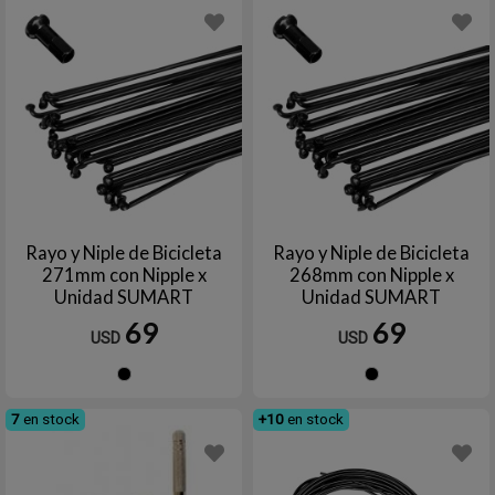
Rayo y Niple de Bicicleta
Rayo y Niple de Bicicleta
271mm con Nipple x
268mm con Nipple x
Unidad SUMART
Unidad SUMART
69
69
USD
USD
Negro
Negro
7
en stock
+10
en stock