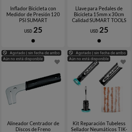
Inflador Bicicleta con
Llave para Pedales de
Medidor de Presión 120
Bicicleta 15mm x 30cm
PSI SUMART
Calidad SUMART TOOLS
25
25
USD
USD
Negro
Negro
Agotado | sin fecha de arribo
Agotado | sin fecha de arribo
Aún no está disponible
Aún no está disponible
Alineador Centrador de
Kit Reparación Tubeless
Discos de Freno
Sellador Neumáticos TIK-