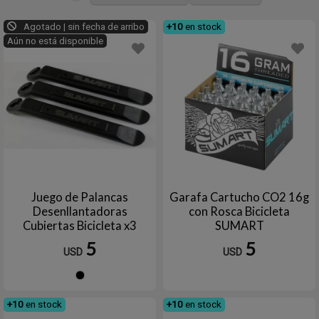
Agotado | sin fecha de arribo
+10
en stock
Aún no está disponible
Juego de Palancas
Garafa Cartucho CO2 16g
Desenllantadoras
con Rosca Bicicleta
Cubiertas Bicicleta x3
SUMART
Unidades Nylon de Alta
5
5
USD
USD
Calidad SUMART TOOLS
Negro
+10
en stock
+10
en stock