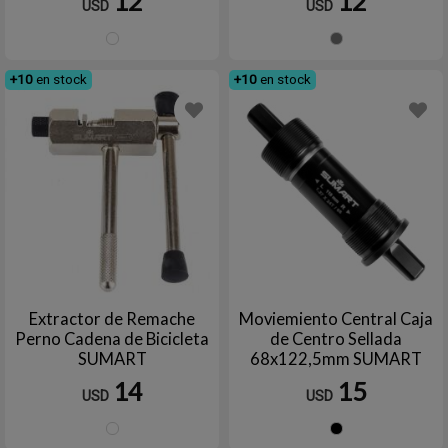
12
12
USD
USD
Plata
Gris
+10
en stock
+10
en stock
Extractor de Remache
Moviemiento Central Caja
Perno Cadena de Bicicleta
de Centro Sellada
SUMART
68x122,5mm SUMART
14
15
USD
USD
Plata
Negro