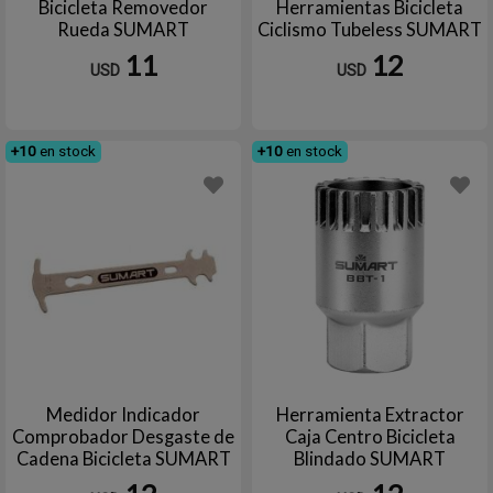
Bicicleta Removedor
Herramientas Bicicleta
Rueda SUMART
Ciclismo Tubeless SUMART
TOOLS
11
12
USD
USD
+10
en stock
+10
en stock
Medidor Indicador
Herramienta Extractor
Comprobador Desgaste de
Caja Centro Bicicleta
Cadena Bicicleta SUMART
Blindado SUMART
TOOLS