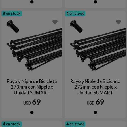
Negro
Negro
3
en stock
4
en stock
Rayo y Niple de Bicicleta
Rayo y Niple de Bicicleta
273mm con Nipple x
272mm con Nipple x
Unidad SUMART
Unidad SUMART
69
69
USD
USD
Negro
Negro
4
en stock
4
en stock