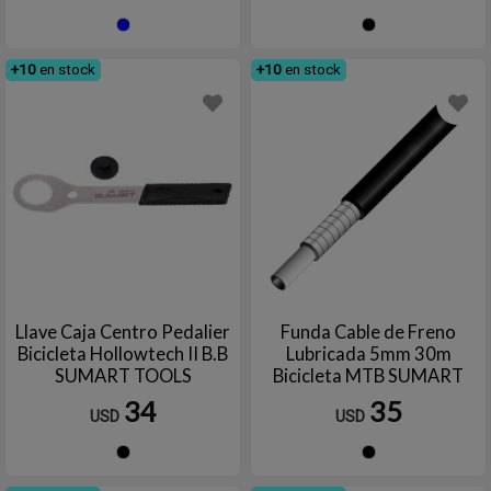
Azul
Negro
+10
en stock
+10
en stock
Llave Caja Centro Pedalier
Funda Cable de Freno
Bicicleta Hollowtech II B.B
Lubricada 5mm 30m
SUMART TOOLS
Bicicleta MTB SUMART
TOOLS
34
35
USD
USD
Negro
Negro