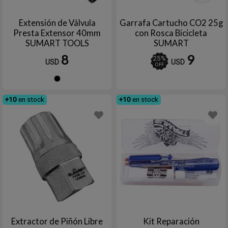
Extensión de Válvula
Garrafa Cartucho CO2 25g
Presta Extensor 40mm
con Rosca Bicicleta
SUMART TOOLS
SUMART
8
9
25
%
USD
USD
OFF
Negro
+10
en stock
+10
en stock
Extractor de Piñón Libre
Kit Reparación