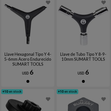
Llave Hexagonal Tipo Y 4-
Llave de Tubo Tipo Y 8-9-
5-6mm Acero Endurecido
10mm SUMART TOOLS
SUMART TOOLS
6
6
USD
USD
Negro
Negro
+10
en stock
+10
en stock