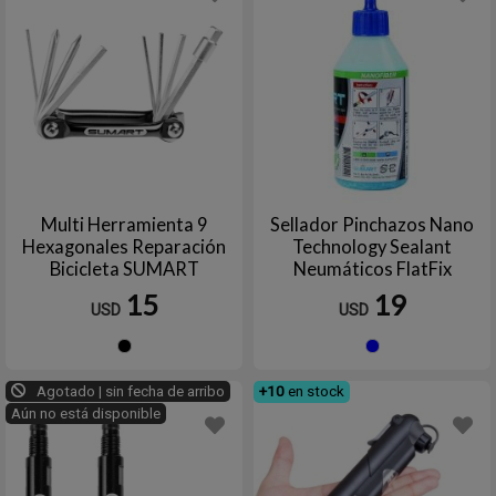
Multi Herramienta 9
Sellador Pinchazos Nano
Hexagonales Reparación
Technology Sealant
Bicicleta SUMART
Neumáticos FlatFix
Bicicletas 160ml SUMART
15
19
USD
USD
TOOLS
Negro
Azul
Agotado | sin fecha de arribo
+10
en stock
Aún no está disponible