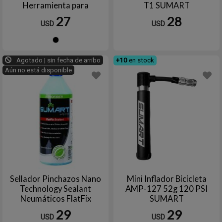
Herramienta para
T1 SUMART
Bicicletas SUMART TOOLS
27
28
USD
USD
Negro
Agotado | sin fecha de arribo
+10
en stock
Aún no está disponible
Sellador Pinchazos Nano
Mini Inflador Bicicleta
Technology Sealant
AMP-127 52g 120 PSI
Neumáticos FlatFix
SUMART
Bicicletas 400ml SUMART
29
29
USD
USD
TOOLS