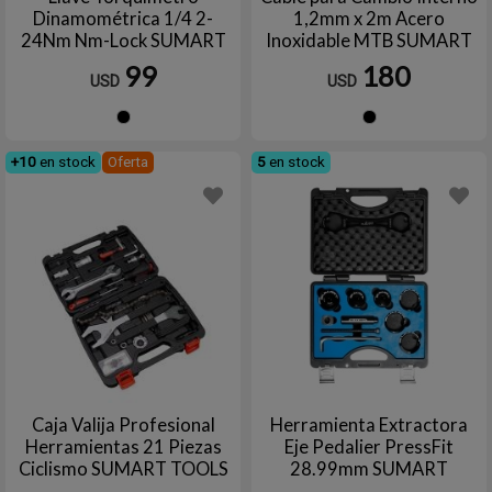
Dinamométrica 1/4 2-
1,2mm x 2m Acero
24Nm Nm-Lock SUMART
Inoxidable MTB SUMART
TOOLS
99
180
USD
USD
Negro
Negro
+10
en stock
Oferta
5
en stock
Caja Valija Profesional
Herramienta Extractora
Herramientas 21 Piezas
Eje Pedalier PressFit
Ciclismo SUMART TOOLS
28.99mm SUMART