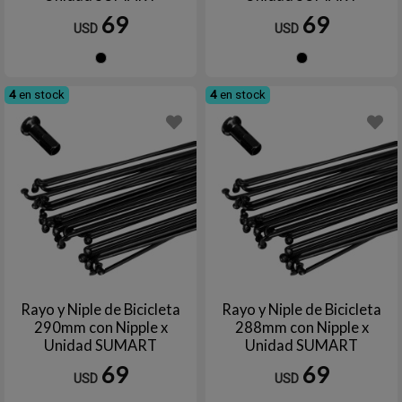
69
69
USD
USD
Negro
Negro
4
en stock
4
en stock
Rayo y Niple de Bicicleta
Rayo y Niple de Bicicleta
290mm con Nipple x
288mm con Nipple x
Unidad SUMART
Unidad SUMART
69
69
USD
USD