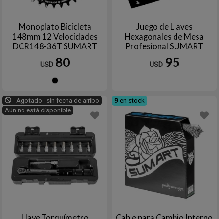
Monoplato Bicicleta
Juego de Llaves
148mm 12 Velocidades
Hexagonales de Mesa
DCR148-36T SUMART
Profesional SUMART
TOOLS
80
95
USD
USD
Negro
Agotado | sin fecha de arribo
9
en stock
Aún no está disponible
Llave Torquímetro
Cable para Cambio Interno