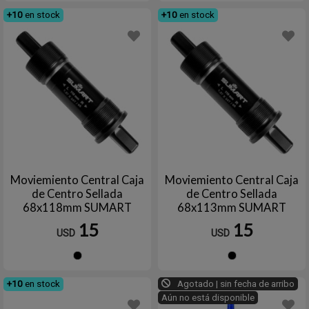
+10
en stock
+10
en stock
Moviemiento Central Caja
Moviemiento Central Caja
de Centro Sellada
de Centro Sellada
68x118mm SUMART
68x113mm SUMART
15
15
USD
USD
Negro
Negro
+10
en stock
Agotado | sin fecha de arribo
Aún no está disponible