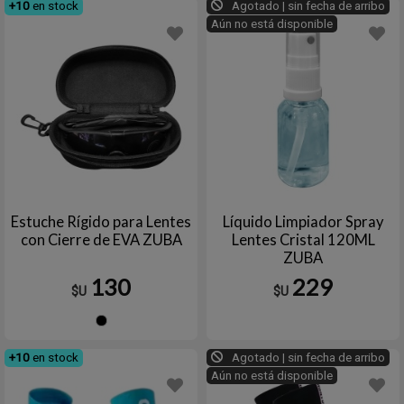
+10
en stock
Agotado | sin fecha de arribo
Aún no está disponible
Estuche Rígido para Lentes
Líquido Limpiador Spray
con Cierre de EVA ZUBA
Lentes Cristal 120ML
ZUBA
130
229
$U
$U
Negro
+10
en stock
Agotado | sin fecha de arribo
Aún no está disponible