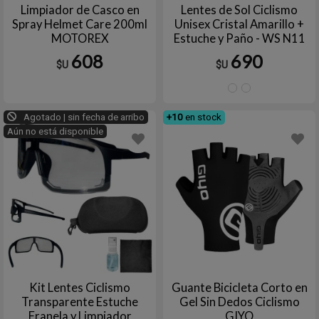
Limpiador de Casco en
Lentes de Sol Ciclismo
Spray Helmet Care 200ml
Unisex Cristal Amarillo +
MOTOREX
Estuche y Paño - WS N11
ZUBA
608
690
$U
$U
COLORF
TRA
Agotado | sin fecha de arribo
+10
en stock
Aún no está disponible
Kit Lentes Ciclismo
Guante Bicicleta Corto en
Transparente Estuche
Gel Sin Dedos Ciclismo
Franela y Limpiador
GIYO