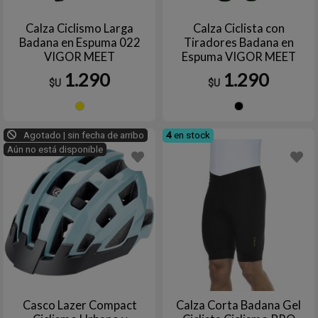
Calza Ciclismo Larga
Calza Ciclista con
Badana en Espuma 022
Tiradores Badana en
VIGOR MEET
Espuma VIGOR MEET
1.290
1.290
$U
$U
Amarillo
Negro
Agotado | sin fecha de arribo
4
en stock
Aún no está disponible
Casco Lazer Compact
Calza Corta Badana Gel