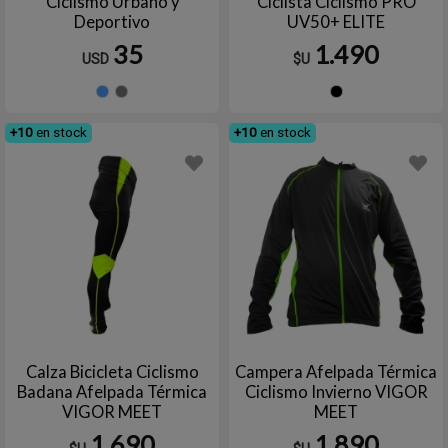
Ciclismo Urbano y
Ciclista Ciclismo PRO
Deportivo
UV50+ ELITE
35
1.490
USD
$U
Celeste
Gris
Negro
+10
en stock
+10
en stock
Calza Bicicleta Ciclismo
Campera Afelpada Térmica
Badana Afelpada Térmica
Ciclismo Invierno VIGOR
VIGOR MEET
MEET
1.690
1.890