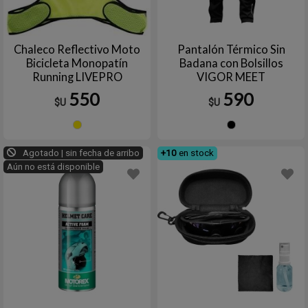
Chaleco Reflectivo Moto
Pantalón Térmico Sin
Bicicleta Monopatín
Badana con Bolsillos
Running LIVEPRO
VIGOR MEET
550
590
$U
$U
Amarillo
Negro
Agotado | sin fecha de arribo
+10
en stock
Aún no está disponible