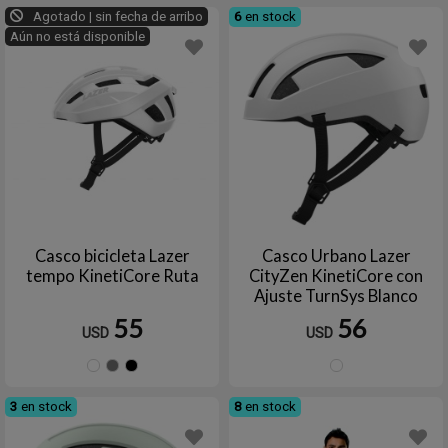
Agotado | sin fecha de arribo
6
en stock
Aún no está disponible
Casco bicicleta Lazer
Casco Urbano Lazer
tempo KinetiCore Ruta
CityZen KinetiCore con
Ajuste TurnSys Blanco
55
56
USD
USD
Blanco
Gris
Negro
Blanc
3
en stock
8
en stock