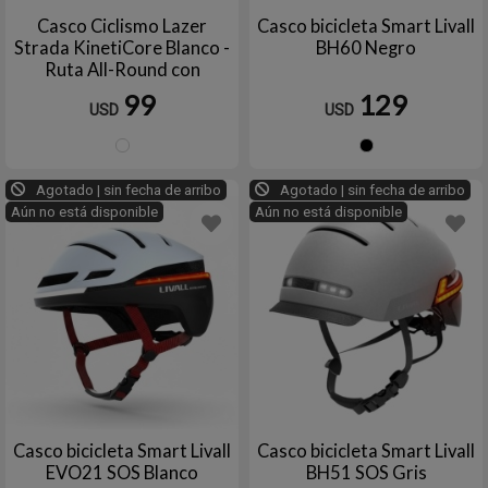
Casco Ciclismo Lazer
Casco bicicleta Smart Livall
Strada KinetiCore Blanco -
BH60 Negro
Ruta All-Round con
ScrollSys y Ventilación 23
99
129
USD
USD
Orificios
Blanco
Negro
Agotado | sin fecha de arribo
Agotado | sin fecha de arribo
Aún no está disponible
Aún no está disponible
Casco bicicleta Smart Livall
Casco bicicleta Smart Livall
EVO21 SOS Blanco
BH51 SOS Gris