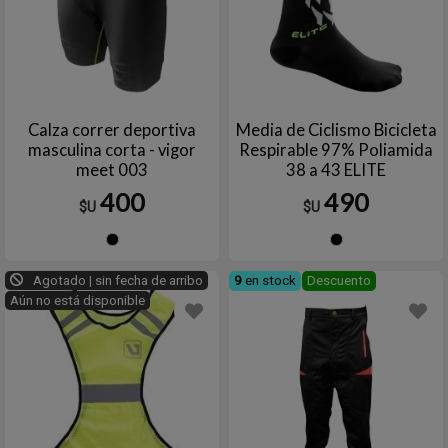
Calza correr deportiva
Media de Ciclismo Bicicleta
masculina corta - vigor
Respirable 97% Poliamida
meet 003
38 a 43 ELITE
400
490
$U
$U
Negro
Negro
Agotado | sin fecha de arribo
9
en stock
Descuento
Aún no está disponible