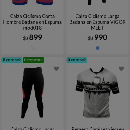
Calza Ciclismo Corta
Calza Ciclismo Larga
Hombre Badana en Espuma
Badana en Espuma VIGOR
mod018
MEET
899
990
$U
$U
7
Celest
5
en stock
Descuento
3
en stock
Calza Ciclismo Larga
Remera Camiseta jersey