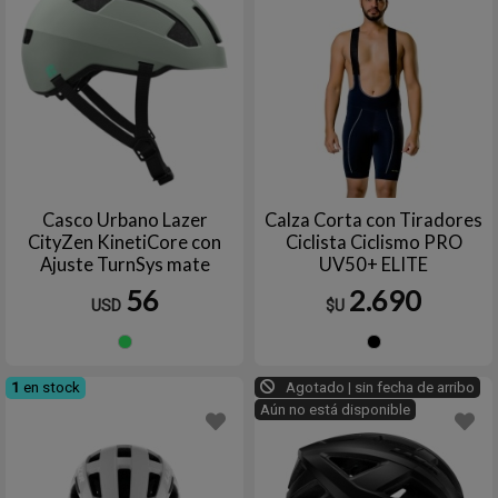
Casco Urbano Lazer
Calza Corta con Tiradores
CityZen KinetiCore con
Ciclista Ciclismo PRO
Ajuste TurnSys mate
UV50+ ELITE
56
2.690
USD
$U
Verde
Negro
1
en stock
Agotado | sin fecha de arribo
Aún no está disponible