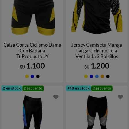
Calza Corta Ciclismo Dama
Jersey Camiseta Manga
Con Badana
Larga Ciclismo Tela
TuProductoUY
Ventilada 3 Bolsillos
VIGOR MEET
1.100
1.200
$U
$U
Amarillo
Azul
Negro
Amarillo
Azul
Celest
Nar
2
en stock
Descuento
+10
en stock
Descuento