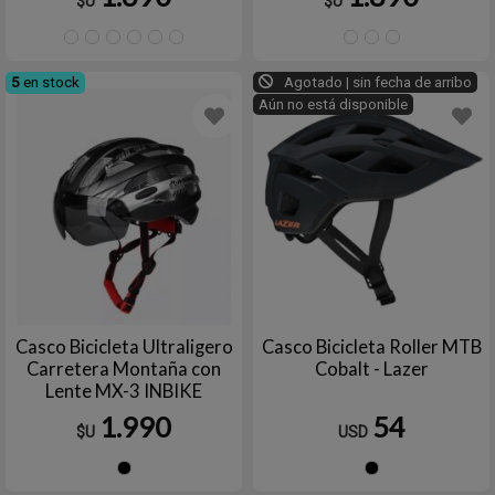
$U
$U
044
045
047
054
056
058
044
045
06
5
en stock
Agotado | sin fecha de arribo
Aún no está disponible
Casco Bicicleta Ultraligero
Casco Bicicleta Roller MTB
Carretera Montaña con
Cobalt - Lazer
Lente MX-3 INBIKE
1.990
54
$U
USD
Negro
Negro