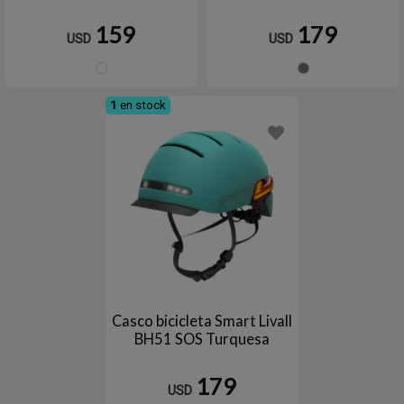
159
179
USD
USD
Blanco
Gris
1
en stock
Casco bicicleta Smart Livall
BH51 SOS Turquesa
179
USD