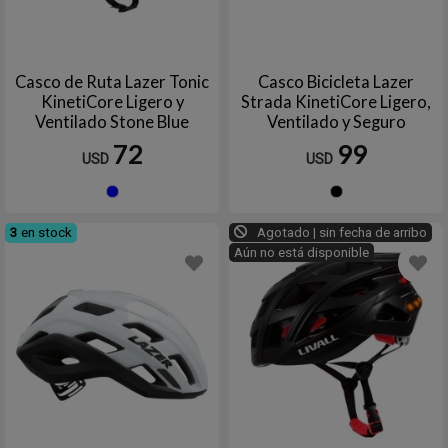
Casco de Ruta Lazer Tonic
Casco Bicicleta Lazer
KinetiCore Ligero y
Strada KinetiCore Ligero,
Ventilado Stone Blue
Ventilado y Seguro
72
99
USD
USD
Azul
Negro
3
en stock
Agotado | sin fecha de arribo
Aún no está disponible