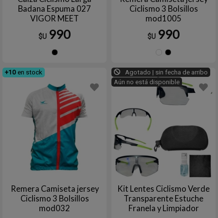
Badana Espuma 027
Ciclismo 3 Bolsillos
VIGOR MEET
mod1005
990
990
$U
$U
Negro
6
Negr
+10
en stock
Agotado | sin fecha de arribo
Aún no está disponible
Remera Camiseta jersey
Kit Lentes Ciclismo Verde
Ciclismo 3 Bolsillos
Transparente Estuche
mod032
Franela y Limpiador