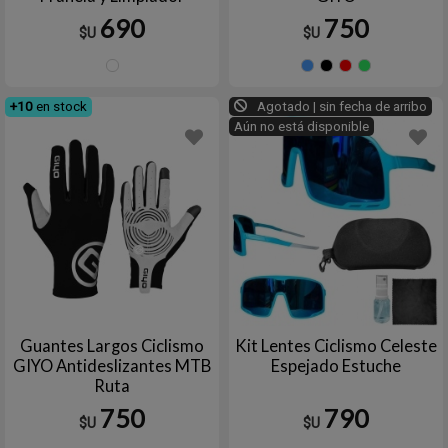
690
750
$U
$U
TRANSPARENTE
Celeste
Negro
Rojo
V
+10
en stock
Agotado | sin fecha de arribo
Aún no está disponible
Guantes Largos Ciclismo
Kit Lentes Ciclismo Celeste
GIYO Antideslizantes MTB
Espejado Estuche
Ruta
750
790
$U
$U