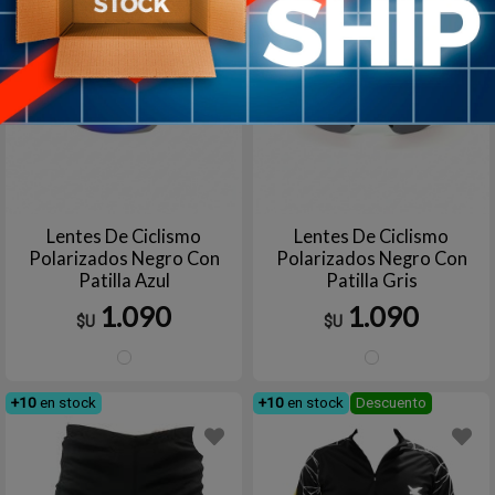
Lentes De Ciclismo
Lentes De Ciclismo
Polarizados Negro Con
Polarizados Negro Con
Patilla Azul
Patilla Gris
1.090
1.090
$U
$U
NEGRO/AZUL
NEGRO
+10
en stock
+10
en stock
Descuento