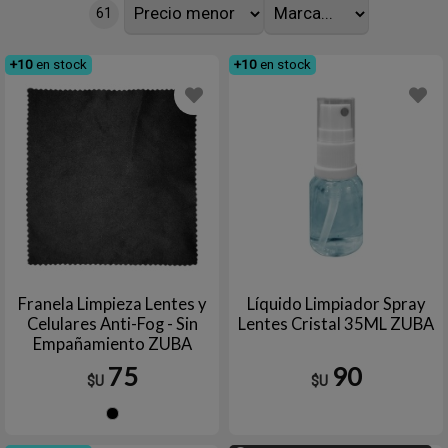
61
+10
en stock
+10
en stock
Franela Limpieza Lentes y
Líquido Limpiador Spray
Celulares Anti-Fog - Sin
Lentes Cristal 35ML ZUBA
Empañamiento ZUBA
75
90
$U
$U
Negro