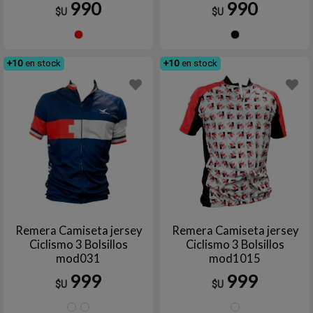
990
990
$U
$U
Rojo
Negro
+10
en stock
+10
en stock
Remera Camiseta jersey
Remera Camiseta jersey
Ciclismo 3 Bolsillos
Ciclismo 3 Bolsillos
mod031
mod1015
999
999
$U
$U
1
4
4