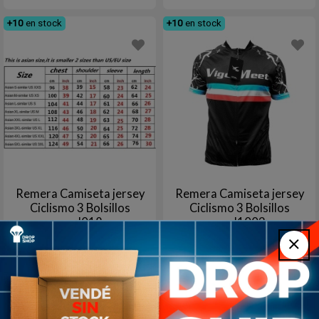
+10
en stock
+10
en stock
Remera Camiseta jersey
Remera Camiseta jersey
Ciclismo 3 Bolsillos
Ciclismo 3 Bolsillos
mod018
mod1003
999
999
$U
$U
7
8
1
en stock
2
en stock