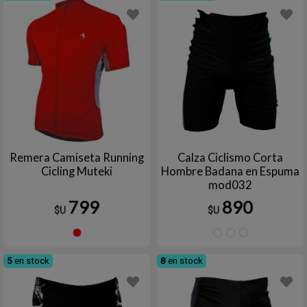
Remera Camiseta Running
Calza Ciclismo Corta
Cicling Muteki
Hombre Badana en Espuma
mod032
799
890
$U
$U
Rojo
1
2
4
5
en stock
8
en stock