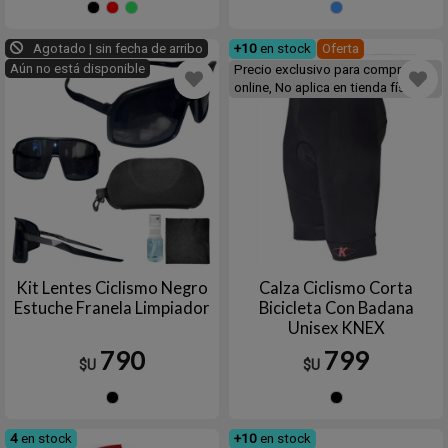
Negro
Rojo
Verde
Celest
Agotado | sin fecha de arribo
+10
en stock
Oferta
Aún no está disponible
Precio exclusivo para compras
online, No aplica en tienda física
Kit Lentes Ciclismo Negro
Calza Ciclismo Corta
Estuche Franela Limpiador
Bicicleta Con Badana
Unisex KNEX
790
799
$U
$U
Negro
Negro
4
en stock
+10
en stock