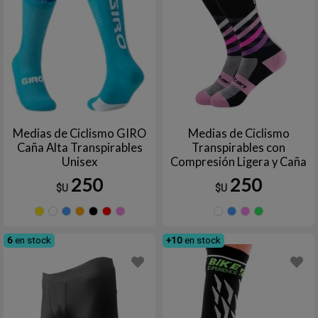
Medias de Ciclismo GIRO
Medias de Ciclismo
Caña Alta Transpirables
Transpirables con
Unisex
Compresión Ligera y Caña
Alta
250
250
$U
$U
Amarillo
Blanco
Celeste
Naranja
Negro
Rojo
ROSA
BLANCO
Celeste
ROS
V
ROSA
6
en stock
+10
en stock