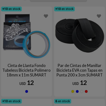
+10
en stock
+10
en stock
Cinta de Llanta Fondo
Par de Cintas de Manillar
Tubeless Bicicleta Polímero
Bicicleta EVA con Tapas en
18mm x 11m SUMART
Punta 200 x 3cm SUMART
TOOLS
TOOLS
12
12
USD
USD
Azul
Amarillo
Azul
Blan
R
+10
en stock
6
en stock