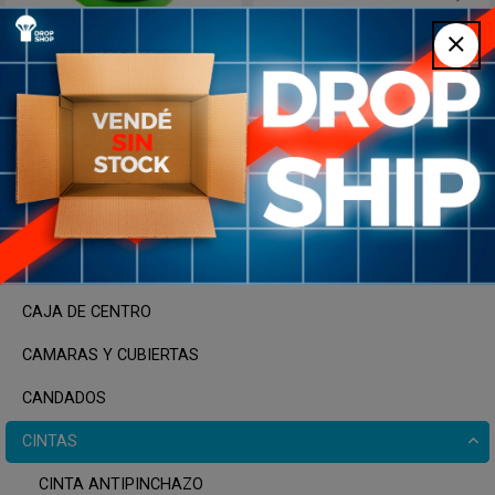
Cinta Anti Pinchazos
Cinta de Manillar Silicona
Bicicleta Banda Parche
HBT-180 Antideslizante
Resistente a Pinchazos
SUMART
BTL700C-40G2 19
34
35
17
%
USD
USD
SUMART TOOLS
OFF
Negro
ACEITES Y LUBRICANTES
BOLSOS Y ALFORJAS
CAJA DE CENTRO
CAMARAS Y CUBIERTAS
CANDADOS
CINTAS
CINTA ANTIPINCHAZO