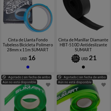
Cinta de Llanta Fondo
Cinta de Manillar Diamante
Tubeless Bicicleta Polímero
HBT-510D Antideslizante
28mm x 11m SUMART
SUMART
TOOLS
16
21
22
%
USD
USD
OFF
Azul
Negro
Agotado | sin fecha de arribo
Agotado | sin fecha de arribo
Aún no está disponible
Aún no está disponible