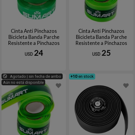
Cinta Anti Pinchazos
Cinta Anti Pinchazos
Bicicleta Banda Parche
Bicicleta Banda Parche
Resistente a Pinchazos
Resistente a Pinchazos
BTL700C-19 19 SUMART
BTL700C-25G2 19
24
25
USD
USD
SUMART TOOLS
Agotado | sin fecha de arribo
+10
en stock
Aún no está disponible