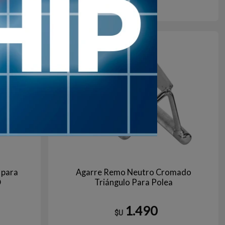
Agotado | sin fecha de arribo
Aún no está disponible
 para
Agarre Remo Neutro Cromado
O
Triángulo Para Polea
1.490
$U