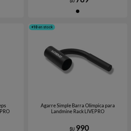
$U
gro
Negro
+10
en stock
eps
Agarre Simple Barra Olímpica para
EPRO
Landmine Rack LIVEPRO
990
$U