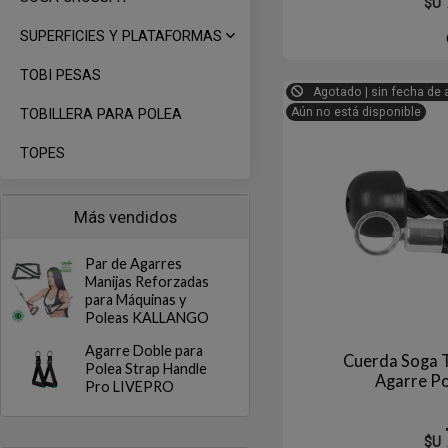
$U
SUPERFICIES Y PLATAFORMAS
TOBI PESAS
Agotado | sin fecha de 
Aún no está disponible
TOBILLERA PARA POLEA
TOPES
Más vendidos
Par de Agarres
Manijas Reforzadas
para Máquinas y
Poleas KALLANGO
Agarre Doble para
Cuerda Soga T
Polea Strap Handle
Agarre P
Pro LIVEPRO
$U