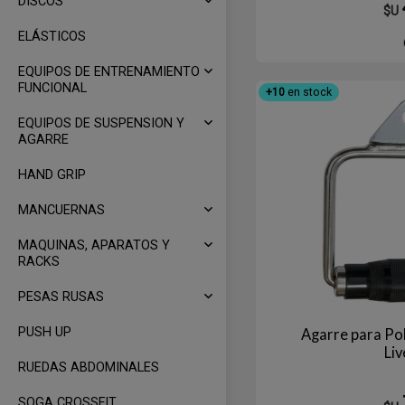
DISCOS
$U
ELÁSTICOS
EQUIPOS DE ENTRENAMIENTO
FUNCIONAL
+10
en stock
EQUIPOS DE SUSPENSION Y
AGARRE
HAND GRIP
MANCUERNAS
MAQUINAS, APARATOS Y
RACKS
PESAS RUSAS
PUSH UP
Agarre para Po
Li
RUEDAS ABDOMINALES
SOGA CROSSFIT