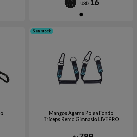
16
1
%
USD
OFF
gro
Negro
5
en stock
ro
Mangos Agarre Polea Fondo
Tríceps Remo Gimnasio LIVEPRO
789