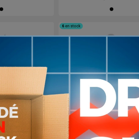
Negro
Ne
6
en stock
s Doble Agarre
Estribo Agarre Macizo Para 
 N12 RHINO
Maquinas Gimnasio X Uni
1.190
1.200
$U