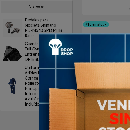
Nuevos
Pedales para
+10
en stock
bicicleta Shimano
PD-M540 SPD MTB
Race
Guantes Gym DRB
Full Gym 20 Ciclismo
Entrenamiento
DRIBBLING
Uniforme Judo
Adidas Evolution con
Correa Algodon
Poliester
Principiantes
Intermedios Blanco
Azul Cinturon
Soga Tricep
Incluido
Importada
$U