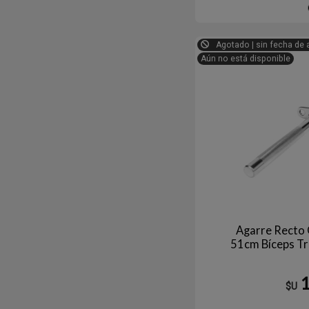
Agotado | sin fecha de 
Aún no está disponible
Agarre Recto 
51cm Bíceps T
$U