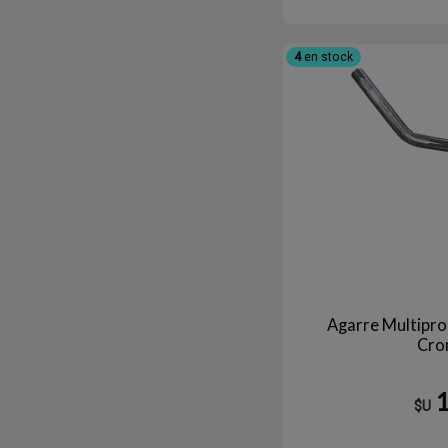
4
en stock
Agarre Multipro
Cro
$U