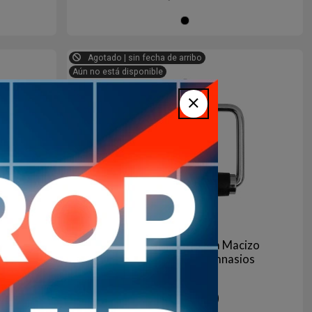
gro
Negro
Agotado | sin fecha de arribo
Aún no está disponible
Polea
Estribo Agarre Goma Macizo
dad
Polea Maquinas Gimnasios
RHINO
1.200
$U