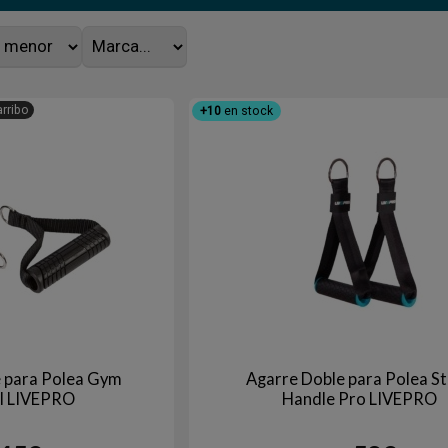
arribo
+10
en stock
 para Polea Gym
Agarre Doble para Polea S
al LIVEPRO
Handle Pro LIVEPRO