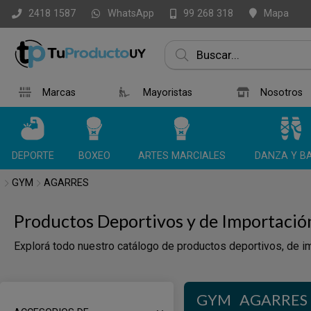
WhatsApp
Mapa
2418 1587
99 268 318
Marcas
Mayoristas
Nosotros
DEPORTE
BOXEO
ARTES MARCIALES
DANZA Y BA
GYM
AGARRES
Productos Deportivos y de Importació
Explorá todo nuestro catálogo de productos deportivos, de im
GYM
AGARRES