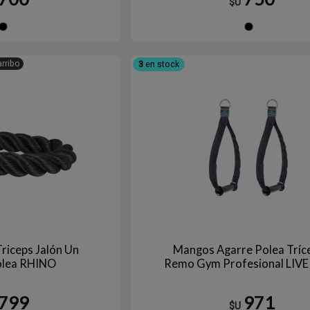
$U
Negro
Ne
arribo
3
en stock
riceps Jalón Un
Mangos Agarre Polea Tríc
olea RHINO
Remo Gym Profesional LIV
799
971
$U