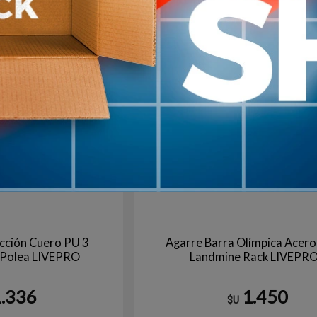
Negro
arribo
Agotado | sin fecha de arribo
Aún no está disponible
acción Cuero PU 3
Agarre Barra Olímpica Acero
 Polea LIVEPRO
Landmine Rack LIVEPR
1.336
1.450
$U