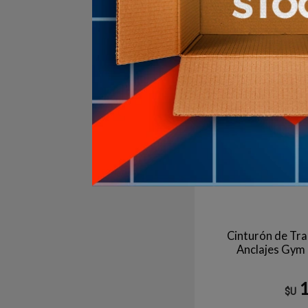
Agotado | sin fecha de 
Aún no está disponible
Cinturón de Tr
Anclajes Gym
$U