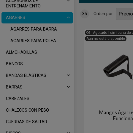
ACCESORIOS DE
ENTRENAMIENTO
35
Orden por
AGARRES
AGARRES PARA BARRA
Agotado | sin fecha de 
Aún no está disponible
AGARRES PARA POLEA
ALMOHADILLAS
BANCOS
BANDAS ELÁSTICAS
BARRAS
CABEZALES
CHALECOS CON PESO
Mangos Agarre
Funcion
CUERDAS DE SALTAR