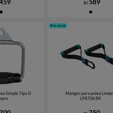
459
589
$U
Negro
Ne
9
en stock
lea Simple Tipo D
Mangos para polea Livep
vepro
LP8706 BK
700
750