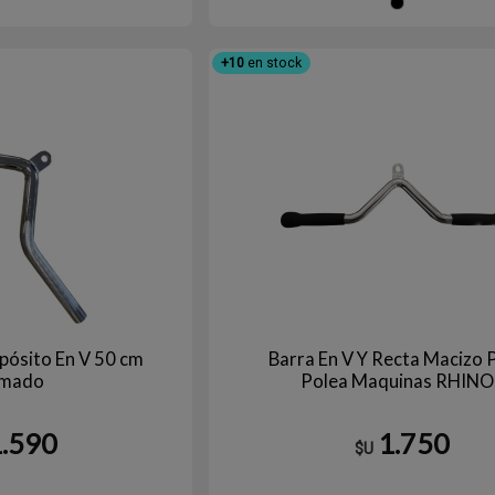
Ne
+10
en stock
pósito En V 50 cm
Barra En V Y Recta Macizo 
mado
Polea Maquinas RHINO
1.590
1.750
$U