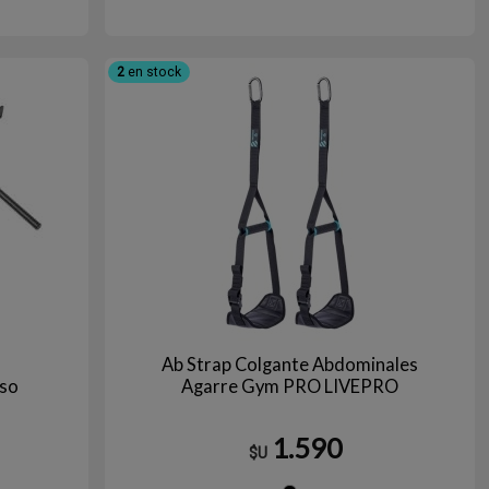
gro
2
en stock
Ab Strap Colgante Abdominales
uso
Agarre Gym PRO LIVEPRO
1.590
$U