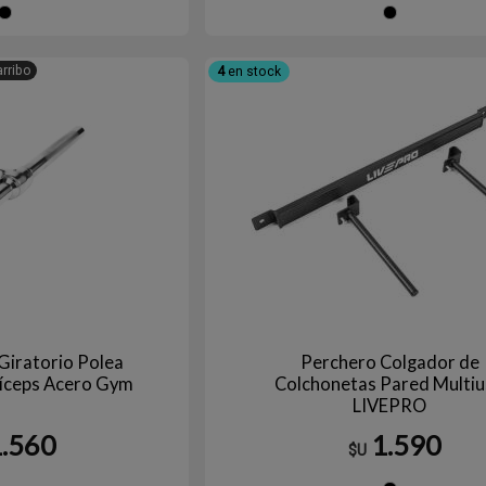
Negro
Ne
arribo
4
en stock
Giratorio Polea
Perchero Colgador de
ríceps Acero Gym
Colchonetas Pared Multi
LIVEPRO
1.560
1.590
$U