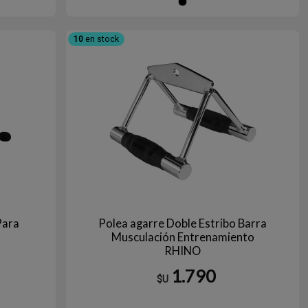
gro
Negro
10
en stock
Para
Polea agarre Doble Estribo Barra
Musculación Entrenamiento
RHINO
1.790
$U