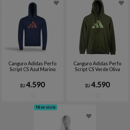
Canguro Adidas Perfo
Canguro Adidas Perfo
Script CS Azul Marino
Script CS Verde Oliva
4.590
4.590
$U
$U
Azul
VERD
marino
OLIVA
10
en stock