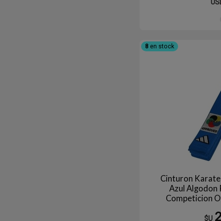
US
8
en stock
Cinturon Karate
Azul Algodon
Competicion Of
Mundial Larg
$U