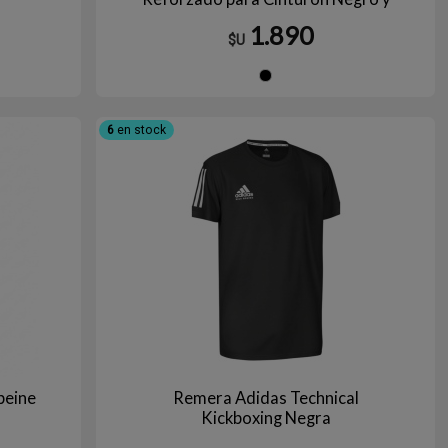
Grados Avanzados Largo 320cm
1.890
$U
JO/AZUL
Negro
6
en stock
peine
Remera Adidas Technical
Kickboxing Negra