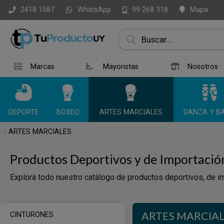
WhatsApp
Mapa
2418 1587
99 268 318
Marcas
Mayoristas
Nosotros
DEPORTE
BOXEO
ARTES MARCIALES
DANZA Y BA
ARTES MARCIALES
Productos Deportivos y de Importació
Explorá todo nuestro catálogo de productos deportivos, de im
ARTES MARCIA
CINTURONES