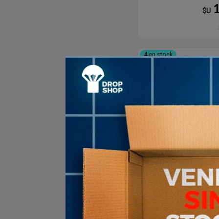
$U
4
en stock
Remera Adidas
WKF Algodon
Adidas Casual 
Manga