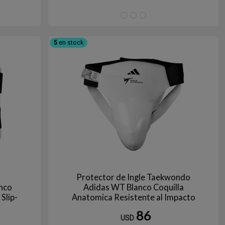
Blanco/Negro
BLANCO/ROJO
Blanco
5
en stock
o
Protector de Ingle Taekwondo
nco
Adidas WT Blanco Coquilla
Slip-
Anatomica Resistente al Impacto
cion
Approved World Taekwondo
86
USD