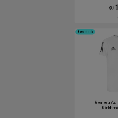
$U
8
en stock
Remera Adi
Kickbox