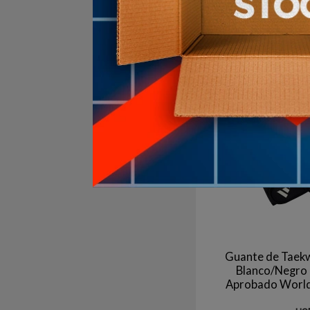
$U
4
en stock
Guante de Taek
Blanco/Negro 
Aprobado Worl
Sparring y