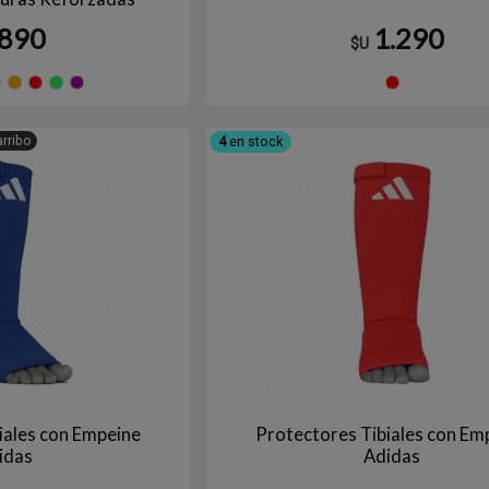
20 a 320cm
890
1.290
$U
MARRÓN
Amarillo
Azul
Blanco
Naranja
Rojo
Verde
Violeta
RO
arribo
4
en stock
iales con Empeine
Protectores Tibiales con Em
idas
Adidas