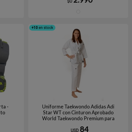
$U
anco
Blanco
+10
en stock
ta -
Uniforme Taekwondo Adidas Adi
nto
Star WT con Cinturon Aprobado
World Taekwondo Premium para
Entrenamiento Talles 110 a 220
84
USD