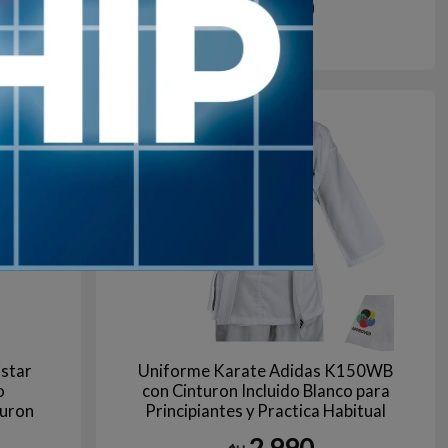
2.690
$U
gro
Azul
Rojo
1
en stock
star
Uniforme Karate Adidas K150WB
o
con Cinturon Incluido Blanco para
turon
Principiantes y Practica Habitual
Talla 160
2.990