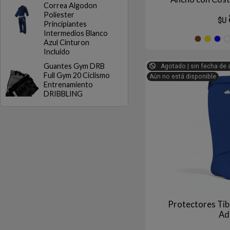
Correa Algodon
Largo 2
Poliester
$U
Principiantes
Intermedios Blanco
Azul Cinturon
Incluido
Guantes Gym DRB
Agotado | sin fecha de 
Full Gym 20 Ciclismo
Aún no está disponible
Entrenamiento
DRIBBLING
Protectores Tib
Ad