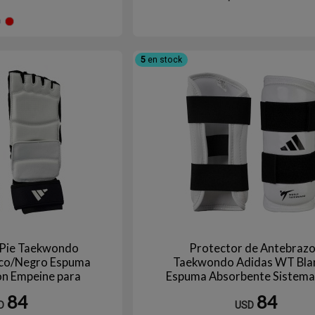
Azul
Rojo
5
en stock
 Pie Taekwondo
Protector de Antebraz
nco/Negro Espuma
Taekwondo Adidas WT Bla
on Empeine para
Espuma Absorbente Sistema 
peticion Aprobado
On para Sparring y Competi
84
84
WT
D
USD