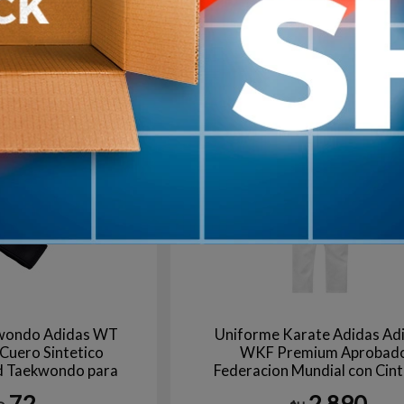
2.490
2.690
$U
Ne
+10
en stock
wondo Adidas WT
Uniforme Karate Adidas Adi
Cuero Sintetico
WKF Premium Aprobad
d Taekwondo para
Federacion Mundial con Cin
 Competicion
Incluido
72
2.890