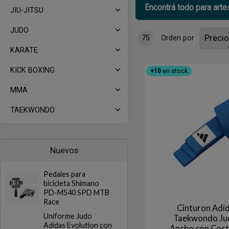
Encontrá todo para arte
JIU-JITSU
JUDO
75
Orden por
KARATE
KICK BOXING
+10
en stock
MMA
TAEKWONDO
Nuevos
Pedales para
bicicleta Shimano
PD-M540 SPD MTB
Race
Cinturon Adi
Uniforme Judo
Taekwondo Ju
Adidas Evolution con
Ancho con Cos