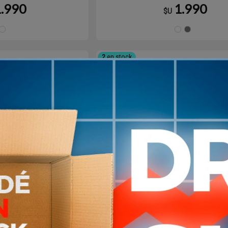
Corta
1.990
1.990
$U
Blanco
NEG
G
2
en stock
 Leisure Karate
Codera Venum Kontact
 Logo Karate y
Deportiva Unisex
 Corta