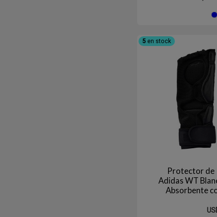
5
en stock
Protector de
Adidas WT Bla
Absorbente c
Sparring y Com
US