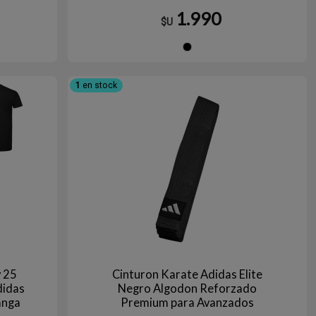
1.990
$U
jo
Negro
1
en stock
 25
Cinturon Karate Adidas Elite
didas
Negro Algodon Reforzado
anga
Premium para Avanzados