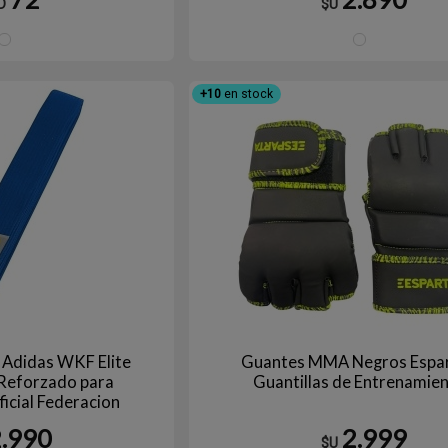
D
$U
Blanco/Negro
Bl
+10
en stock
 Adidas WKF Elite
Guantes MMA Negros Espar
 Reforzado para
Guantillas de Entrenamie
icial Federacion
os 260 a 320cm
2.990
2.999
$U