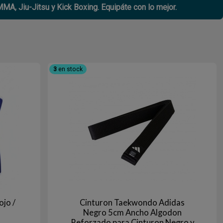
MA, Jiu-Jitsu y Kick Boxing. Equipáte con lo mejor.
3
en stock
jo /
Cinturon Taekwondo Adidas
Negro 5cm Ancho Algodon
Reforzado para Cinturon Negro y