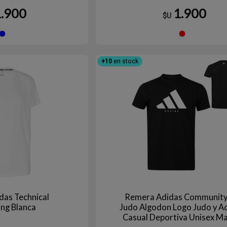
1.900
1.900
$U
Azul
Ro
+10
en stock
das Technical
Remera Adidas Community
ing Blanca
Judo Algodon Logo Judo y A
Casual Deportiva Unisex M