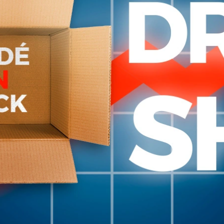
1.290
1.900
$U
ROJO/AZUL
Az
2
en stock
3
en stock
Codera Venum Kontact
Pr
2.690