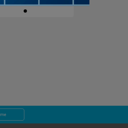
$U
Negro
arme