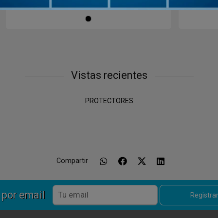
$U
Negro
Vistas recientes
PROTECTORES
Compartir
 por email
Registr