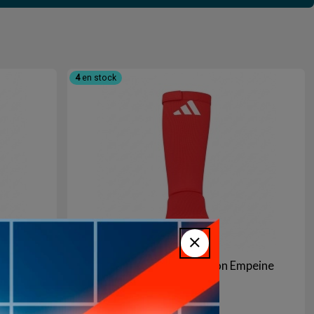
4
en stock
peine
Protectores Tibiales con Empeine
Adidas