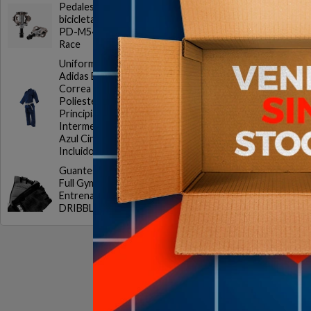
Pedales para
$U
bicicleta Shimano
PD-M540 SPD MTB
Race
Uniforme Judo
Adidas Evolution con
Correa Algodon
Poliester
Principiantes
Intermedios Blanco
Azul Cinturon
Incluido
Guantes Gym DRB
Full Gym 20 Ciclismo
Entrenamiento
DRIBBLING