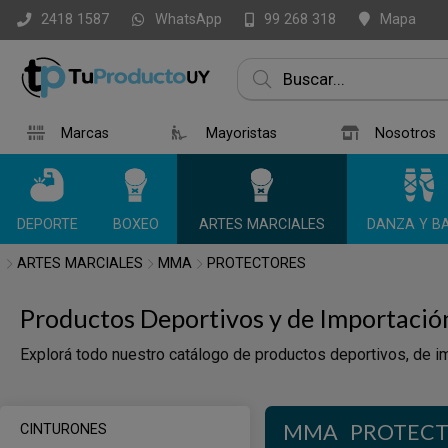
WhatsApp
Mapa
2418 1587
99 268 318
Marcas
Mayoristas
Nosotros
DEPORTE
BOXEO
ARTES MARCIALES
DANZA Y BA
ARTES MARCIALES
MMA
PROTECTORES
Productos Deportivos y de Importació
Explorá todo nuestro catálogo de productos deportivos, de im
MMA
PROTECT
CINTURONES