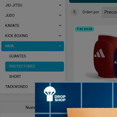
JIU-JITSU
5
Orden por
JUDO
KARATE
1
en stock
KICK BOXING
MMA
GUANTES
PROTECTORES
SHORT
TAEKWONDO
Codera Adidas 
A
Nuevos