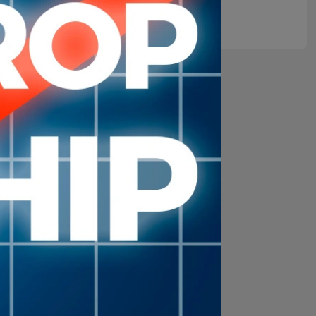
1.900
$U
ul
Rojo
otector de Pie Adidas Pro
Kickboxing
3.900