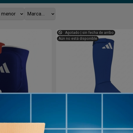
Agotado | sin fecha de arribo
Aún no está disponible
Reversible Rojo /
Protectores Tibiales con Em
zul
Adidas