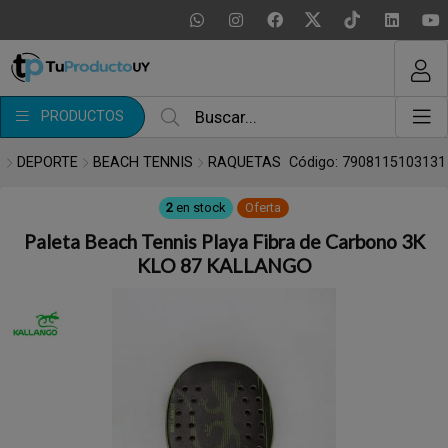
MI COMPRA
¿Tienes cupón de descuento?
PRODUCTOS
Aplicar
DEPORTE
BEACH TENNIS
RAQUETAS
Código: 7908115103131
2
en stock
Oferta
Paleta Beach Tennis Playa Fibra de Carbono 3K
KLO 87 KALLANGO