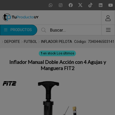
MI COMPRA
¿Tienes cupón de descuento?
PRODUCTOS
Aplicar
DEPORTE
FUTBOL
INFLADOR PELOTA
Código: 7340446503141
1
en stock
Los últimos
Inflador Manual Doble Acción con 4 Agujas y
Manguera FIT2