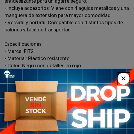
antideslizante para un agarre seguro.
- Incluye accesorios: Viene con 4 agujas metálicas y una
manguera de extensión para mayor comodidad.
- Versátil y portátil: Compatible con distintos tipos de
balones y fácil de transportar.
Especificaciones:
- Marca: FIT2
- Material: Plástico resistente
- Color: Negro con detalles en rojo
- Tipo de inflado: Manual de doble acción
- Accesorios incluidos: 4 agujas metálicas y 1 manguera
de extensión
- Uso recomendado: Fútbol, básquet, vóley y otros
balones deportivos
Consulta por WhatsApp